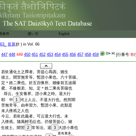
用条件
使い方
English
63_
良算
抄 ) in Vol. 66
447
448
449
450
451
452
453
454
455
456
457
458
459
[行番号:
有
/
:
若依通化土之釋者。菩提心爲因。雖生
:
彼土。聞苦無常等。暫證小果也。六十菩薩。
:
定＊姓二乘也。於五百佛所。雖修前五波羅
:
蜜。不修般若。知。定＊姓二乘名菩薩也
:
尋云。生安養界。證小果之時。退大行
:
耶 中
1
河上人云。不退大行也。然而聞
:
苦無常等。由串習力。暫證小果。此類是
:
未入僧祇之人也
:
今云。若依此義者。可云退大行也。未
:
入僧祇。隨風輕毛位也。仍發菩提心。雖
:
生彼土。聞苦
2
常等法。退
3
大證小果也
更有禀承。