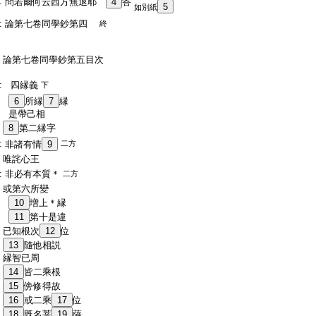
:
問若爾何云西方無退耶
4
答
5
如別紙
:
論第七卷同學鈔第四
終
:
:
:
論第七卷同學鈔第五目次
:
:
四縁義
下
:
6
所縁
7
縁
:
是帶己相
:
8
第二縁字
:
非諸有情
9
二方
:
唯詫心王
:
非必有本質＊
二方
:
或第六所變
:
10
増上＊縁
:
11
第十是違
:
已知根次
12
位
:
13
隨他相説
:
縁智已周
:
14
皆二乘根
:
15
傍修得故
:
16
或二乘
17
位
:
18
既名菩
19
薩