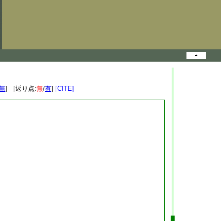
無
] [返り点:
無
/
有
]
[CITE]