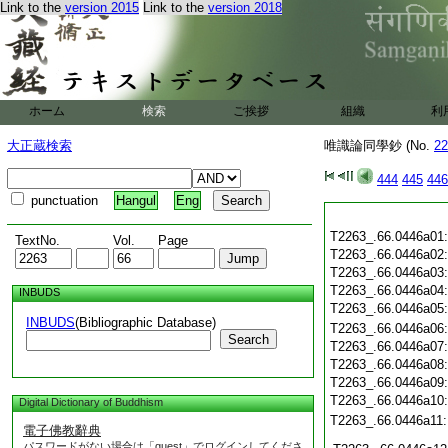
Link to the
version 2015
Link to the
version 2018
ホーム
検索
ご挨拶
組織
利
大正蔵検索
唯識論同學鈔 (No.
22
444
445
446
punctuation
Hangul
Eng
T2263_.66.0446a01
TextNo.
Vol.
Page
T2263_.66.0446a02
T2263_.66.0446a03
T2263_.66.0446a04
INBUDS
T2263_.66.0446a05
INBUDS
(Bibliographic Database)
T2263_.66.0446a06
Search
T2263_.66.0446a07
T2263_.66.0446a08
T2263_.66.0446a09
T2263_.66.0446a10
Digital Dictionary of Buddhism
T2263_.66.0446a11
電子佛教辭典
パスワードがない場合は「guest」でログインしてくださ