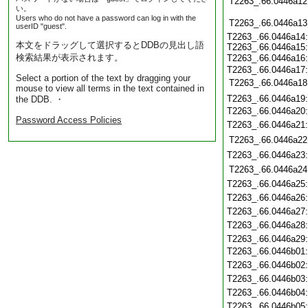
T2263_.66.0446a12
い。
Users who do not have a password can log in with the
T2263_.66.0446a13
userID "guest".
T2263_.66.0446a14
本文をドラッグして選択するとDDBの見出し語
T2263_.66.0446a15
検索結果が表示されます。
T2263_.66.0446a16
T2263_.66.0446a17
Select a portion of the text by dragging your
T2263_.66.0446a18
mouse to view all terms in the text contained in
T2263_.66.0446a19
the DDB. ・
T2263_.66.0446a20
Password Access Policies
T2263_.66.0446a21
T2263_.66.0446a22
T2263_.66.0446a23
T2263_.66.0446a24
T2263_.66.0446a25
T2263_.66.0446a26
T2263_.66.0446a27
T2263_.66.0446a28
T2263_.66.0446a29
T2263_.66.0446b01
T2263_.66.0446b02
T2263_.66.0446b03
T2263_.66.0446b04
T2263_.66.0446b05