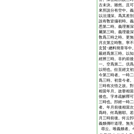
古未決。雖然。且可
來所說分有空中。義
以法淺深。爲其差別
說有敎皆攝初時。義
悉第二時。義理漸深
屬第三時。義理最深
敎爲三時之時。更無
月次第立時敎。寧不
玄賛･總料簡章等中
嚴經爲第三時。以知
經辨三時。非約前後
一。空爲第二。倶爲
以明也。但至經文初
今第三時者。一時二
爲三時。初昔今者。
三時有次悟之故。對
相當年月。故擧相當
後也。字本疏解釋可
三時也。卽經一時二
者。年月前後相當次
爲時。何爲難耶。若
月三時前後。何云卽
義類傳叶道理。無失
尋云。唯義類者。