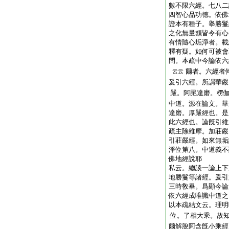
數不限六經。七八二
四智心品功德。依佛
證本有種子。擧勝鬘
之化無量類皆令有心
有情隨心垢淨者。載
釋有疑。如何可被會
問。本疏中今論依六
爾者。六經者
云云
爰引六經。所謂華嚴
嚴。阿毘達磨。楞
中道。源在論文。華
達磨。厚嚴經也。是
此六經也。論旣引維
疏主除維摩。加莊嚴
引莊嚴經。如來無垢
淨位第八。中道義不
佛地經說耶
私云。總談一論上下
地勝鬘等諸經。爰引
三時敎畢。爲顯今論
依六經成唯識中道之
以本疏結文云。理明
位。了相大乘。故
爾解脫阿含旣小乘經