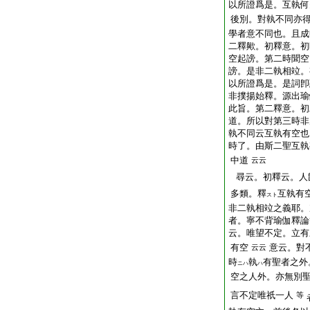
以所證爲是。互執何
後別。對執不同亦
學者意不同也。且成
二釋歟。初釋意。初
空起謗。第二時聞空
謗。是非二執相竝。
以所證爲是。是詞卽
非撲揚始釋。源出瑜
此旨。第二釋意。初
道。所以對第三時非
執不同云互執有空也
時了。由斯二聖互執
中道
云云
尋云。初釋云。人
多類。釋
互執有
スト
非二執相竝之義耶。
者。寧不背瑜伽釋論
云。唯望不定。立有
有空
意云。對
云云
時
執
有聖者之外
ニハ
ハ
空之人外。亦無別
言不定唯祇一人
等