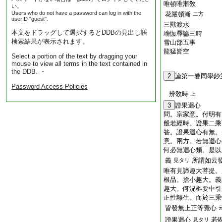
唯頓唯漸敎
い。
Users who do not have a password can log in with the
花嚴頓漸
二方
userID "guest".
三獸渡水
本文をドラッグして選択するとDDBの見出し語
瑜伽釋論三時
検索結果が表示されます。
雪山部五事
龍猛皆空
Select a portion of the text by dragging your
mouse to view all terms in the text contained in
the DDB. ・
2
論第一卷同學鈔
Password Access Policies
辨敎時
上
3
證果迴心
問。宗家意。付明有
般若經時。證果二乘
答。證果迴心有無。
意。兩方。若無迴心
何必無迴心類。是以
義
所謂如云
見タリ
唯有見諦趣大菩提。
根品。捨小趣大。義
趣大。何況樞要中引
正性離生。而於三乘
皆發無上正等覺心
證果迴心
若
見タリ