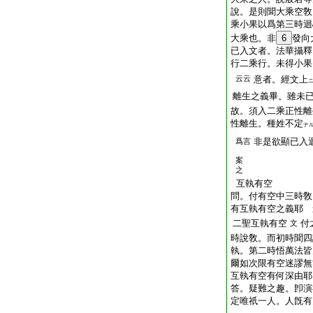
說。是則聞大乘空敎
乘小果以爲第三時迴
大乘也。非
6
發向
已入文者。法華攝釋
行二乘行。未得小果
云云
意者。經文上
離生之義畢。雖未
故。須入二乘正性離
性離生。種姓不定
ナ
非是欲顯已入
爲言
案
之
互執有空
問。付有空中三時敎
有互執有空之義耶 
二聖互執有空
付
文
時說敎。而初時聞四
執。第二時悟萬法皆
爾如次限有空迷謬無
互執有空有何深由耶
答。疑難之趣。卽演
定唯祇一人。人旣有