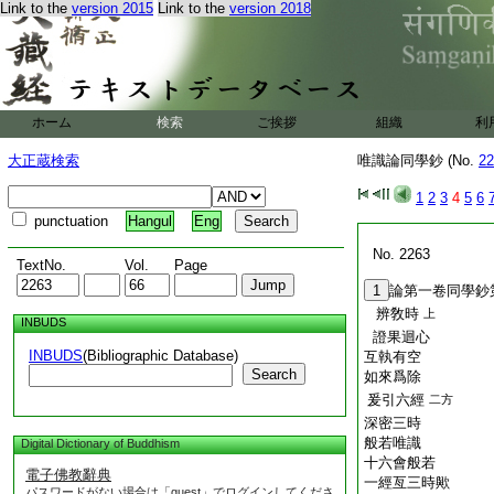
Link to the
version 2015
Link to the
version 2018
ホーム
検索
ご挨拶
組織
利
大正蔵検索
唯識論同學鈔 (No.
22
1
2
3
4
5
6
punctuation
Hangul
Eng
No. 2263
TextNo.
Vol.
Page
1
論第一卷同學鈔
辨敎時
上
INBUDS
證果迴心
INBUDS
(Bibliographic Database)
互執有空
Search
如來爲除
爰引六經
二方
深密三時
般若唯識
Digital Dictionary of Buddhism
十六會般若
電子佛教辭典
一經亙三時歟
パスワードがない場合は「guest」でログインしてくださ