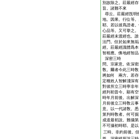
別故除之。莊嚴經存
旨。諸難不來
尋云。莊嚴經旣明
地。因果。行位等。
耶。若以彼爲證者。
心品等。又可擧之。
莊嚴經未渡經也。誰
法門。但於如來無垢
經。莊嚴經識體爲本
智相應。佛地經智品
深密三時
問。宗家意。依深密
敎。爾者今此三時敎
將如何 兩方。若存
定種姓人智解淺深有
對彼所立三時寧非年
經列初昔今。顯有空
時年月前後。出解深
月前後立三時敎云事
意。以一代諸敎。悉
第判時敎者。何可掘
成道最初說。難攝第
不可攝初時耶。是以
三時。非約前後。
答。深密經所說三時