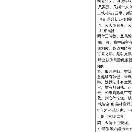
執有空文。前後各以
又案云。又縱一人
二執相竝
云事。縱
ト
是只初
奪問
爲言
ニハ
也。云人旣有多。云
如來爲除
問付三時敎。且爲除
耶 答。疏中除空
無相敎。爲遣初時有
可遮之耶。是以見義
時空執佛爲除此復
如何
答。般若經時。雖除
意趣破有執也。未顯
時。說我法非有空識
旨。離有無偏執。正
云。如來爲除此空有
敎。判心外法無。破
執皆空
義林章釋
也
行
之旨
顯
也。不
フ
ヲ
ス
爰引六經
二方
問。今論中引幾經。
中華嚴等六經
云云