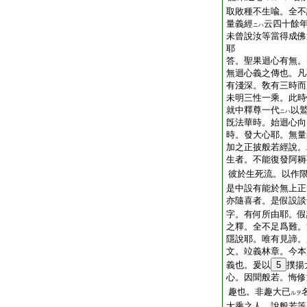
取敗種不生喩。全不
量義經
云四十餘
ニハ
未曾說汝等當得成佛
耶
答。聖果迴心有無。
無迴心義之傳也。凡
有淺深。敎有三時而
未明三性一乘。此時
就中釋尊一代
以
ニハ
旣法華時。始迴心向
時。發大心耶。無量
加之正披般若經說。
生者。不能復發阿耨
彼於生死流。以作
是中設有能於無上正
亦隨喜者。是假設談
字。有何所由耶。假
之釋。全不足爲難。
隱說耶。唯有見諦。
文。竝義林章。今本
義也。爰以
5
撲揚
心。因聞般若。悔修
趣也。非趣大已
ルヲ
大乘之人。說般若等