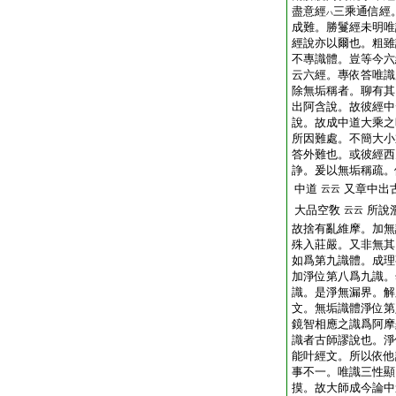
盡意經
三乘通信經
ハ
成難。勝鬘經未明唯
經說亦以爾也。粗雖
不專識體。豈等今六
云六經。專依答唯識
除無垢稱者。聊有其
出阿含說。故彼經中
說。故成中道大乘之
所因難處。不簡大小
答外難也。或彼經西
諍。爰以無垢稱疏。
中道
又章中出
云云
大品空敎
所說
云云
故捨有亂維摩。加無
殊入莊嚴。又非無其
如爲第九識體。成理
加淨位第八爲九識。
識。是淨無漏界。解
文。無垢識體淨位第
鏡智相應之識爲阿摩
識者古師謬說也。淨
能叶經文。所以依他
事不一。唯識三性顯
摸。故大師成今論中