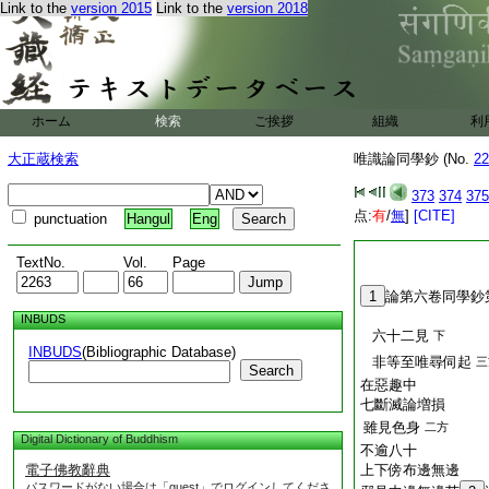
Link to the
version 2015
Link to the
version 2018
ホーム
検索
ご挨拶
組織
利
大正蔵検索
唯識論同學鈔 (No.
22
373
374
375
点:
有
/
無
]
[CITE]
punctuation
Hangul
Eng
TextNo.
Vol.
Page
1
論第六卷同學鈔
INBUDS
六十二見
下
INBUDS
(Bibliographic Database)
非等至唯尋伺起
三
Search
在惡趣中
七斷滅論増損
雖見色身
二方
Digital Dictionary of Buddhism
不逾八十
電子佛教辭典
上下傍布邊無邊
パスワードがない場合は「guest」でログインしてくださ