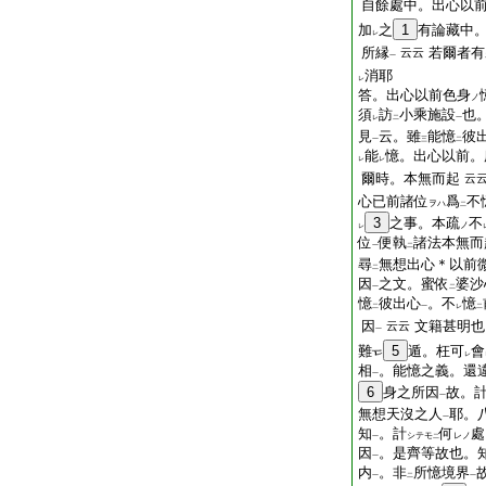
自餘處中。出心以
加
之
1
有論藏中
レ
所縁
若爾者有
云云
一
消耶
レ
答。出心以前色身
ノ
須
訪
小乘施設
也
レ
二
一
見
云。雖
能憶
彼
一
三
二
能
憶。出心以前。
レ
レ
爾時。本無而起
云
心已前諸位
爲
不
ヲハ
二
3
之事。本疏
不
ノ
レ
位
便執
諸法本無而
一
二
尋
無想出心＊以前
二
因
之文。蜜依
婆沙
一
二
憶
彼出心
。不
憶
二
一
レ
二
因
文籍甚明也
云云
一
難
5
遁。枉可
會
レ
相
。能憶之義。還
一
6
身之所因
故。
一
無想天沒之人
耶。
一
知
。計
何
處
シテモ
レノ
一
二
因
。是齊等故也。
一
内
。非
所憶境界
一
二
一