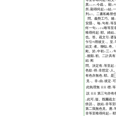
ノ
一
異
今疏
。顯
ニシテ
シ
二
一
所
顯尋伺起
結
トヲ
レ
二
判
。二書私略替
セリ
問。義勢工巧。雖
二
安隱
。毎
句有
等
一
レ
二
何一句
唯等至
トンテモ
唯尋伺起
耶。綺結
一
レ
也。答。疏文引
婆
二
乍引
用彼文
。至
一
二
結文
者。聊似
奇。
一
レ
歟。於
中初
三
ト
トノ
レ
後顯
初。二計具有
レ
レ
結
歟
一
問。決定有
等至起
二
一
色欲
得
非想定
人
一
二
一
有色亦無色
耶。是
一
見
。非
由
彼定
可
一
下
二
一
此執理無
標
等
云云
二
説
第三句亦有
云云
此可
疑。既爾疏主
レ
レ
傍説
。故結
非等至
一
二
第二我無色見。應
二
非等至唯尋伺起
耶
ト
一