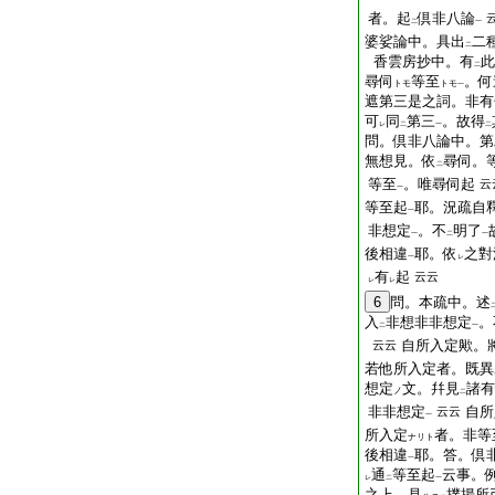
者。起
倶非八論
二
一
婆娑論中。具出
二
二
香雲房抄中。有
此
二
尋伺
等至
。何
トモ
トモ
一
遮第三是之詞。非有
可
同
第三
。故得
レ
二
一
二
問。倶非八論中。第
無想見。依
尋伺。
二
等至
。唯尋伺起
云
一
等至起
耶。況疏自
一
非想定
。不
明了
一
二
一
後相違
耶。依
之對
一
レ
有
起
云云
レ
レ
6
問。本疏中。述
入
非想非非想定
。
二
一
自所入定歟。
云云
若他所入定者。既異
想定
文。幷見
諸有
ノ
二
非非想定
自所
云云
一
所入定
者。非等
ナリト
後相違
耶。答。倶
一
通
等至起
云事。
レ
二
一
之上。見
撲揚所