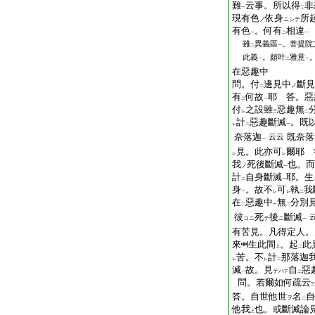
難
云事。所以得
非
一
二
現有色
依身
所
ノ
ニシテ
有色
。何有
相違
一
二
一
雖
異義區
。菩提院
二
一
此義
。頗叶
雅意
一
二
一
在惡趣中
問。付
邊見中
斷見
ノ
二
有
何故
耶 答。惡
二
一
付
之設雖
惡趣無
レ
三
二
計
惡趣斷滅
。既
レ
二
一
奈落迦
既奈落
云云
一
見。此亦可
爾耶 
レ
レ
我
死後斷滅
也。而
ノ
一
計
自身斷滅
耶。生
二
一
身
。故不
可
執
我
一
レ
レ
二
在
惡趣中
無
分別
二
一
二
彼
死
後
斷滅
コニ
テ
ニ
一
有苦見。凡得定人。
來
生此間
。起
此
上
二
苦。不
計
那落迦
レ
レ
二
滅
故。見
自
惡
テハ
一
下
二
問。若爾如何疏云
三
答。自世他世
名
自
ヲ
二
他我
也。或斷滅論
上