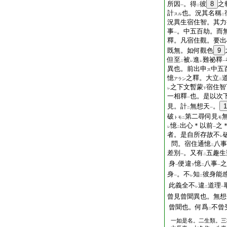
所因
。得
彼
8
之
一
二
計
也。況其名稱
スル
二
況異生宿住智。其力
事
。中五百劫。而
一
釋。凡宿住觀。要出
既無。如何觀色
9
但至
被
進
難祕釋
二
レ
レ
一
異也。前出申
中五
ス
憶
之釋。大立
アラン
二
之下文暫蒙
宿住智
レ
下
一相釋
也。是以次
一
見。計
無想天
。
1
二
一
破
第二尋伺見
トモ
モ
二
憶
出心＊以前
之
レ
二
一
者。是自所存故不
レ
問。宿住通憶
八事
二
差別
。又有
五趣生
一
二
身
便違
憶
八事
之
一
下
二
一
身
。不
知
彼身能
一
レ
二
此義全不
違
道理
レ
二
一
曾見曾聞異也。無想
曾聞也。何爲
不曾
二
一如是名。二生類。三