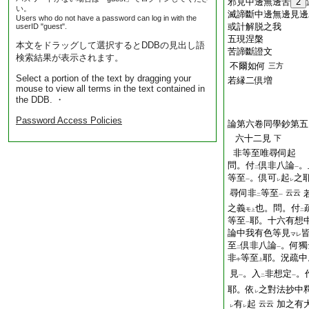
邪見中邊無邊苦
2
い。
滅諦斷中邊無邊見邊
Users who do not have a password can log in with the
或計解脱之我
userID "guest".
五現涅槃
本文をドラッグして選択するとDDBの見出し語
苦諦斷證文
検索結果が表示されます。
不爾如何
三方
Select a portion of the text by dragging your
若縁二倶増
mouse to view all terms in the text contained in
the DDB. ・
Password Access Policies
論第六卷同學鈔第五
六十二見
下
非等至唯尋伺起
問。付
倶非八論
。
二
一
等至
。倶可
起
之
一
レ
レ
尋伺非
等至
云云
二
一
之義
也。問。付
モ
上
二
等至
耶。十六有想
一
論中我有色等見
マレ
至
倶非八論
。何獨
二
一
非
等至
耶。況疏中
中
上
見
。入
非想定
。
一
二
一
耶。依
之對法抄中
レ
有
起
加之有
云云
レ
レ