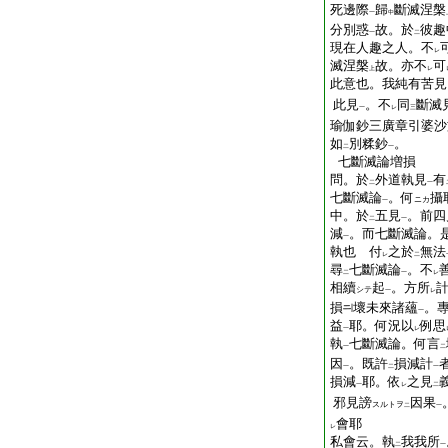
死邊際
歸
斷滅涅槃
一
中
分別惑
故。於
彼趣
一
二
現在人趣之人。不
レ
滅涅槃
故。亦不
可
上
レ
此意也。我純有苦見
此見
。不
同
斷滅
一
レ
三
瑜伽鈔三廣章引婆沙
如
別糅鈔
。
二
一
七斷滅論増損
問。於
外道執見
有
二
一
七斷滅論
。何
攝
ニカ
一
中。於
五見
。前四
二
一
減
。而七斷滅論。
一
執也 付
之於
無法
レ
二
尋
七斷滅論
。不
二
一
レ
相續
起
。方所
シテ
一
レ
損
壞未來諸蘊
。
一
益
耶。何況以
例思
一
レ
執
七斷滅論。何言
一
二
因
。既許
損減計
一
二
一
損減
耶。依
之見
一
レ
二
邪見謗
因果
スルトヲ
二
一
會耶
レ
私會云。執
我我所
二
一