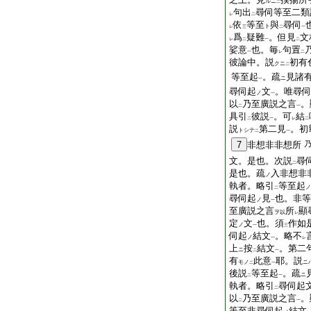
ルニ
二
句出
尋伺等至二類
レ
二
依
等至
與
尋伺
ト
レ
三
二
一
爲
疑難
。但見
文
レ
二
一
二
娑意
也。毎
句置
一
レ
二
彼論中。説
初有
クニ
二
等至起
。疏
見諸
ニ
一
尋伺起
文
。唯尋伺
ノ
一
以
乃至廣説之言
。
二
一
具引
彼説
。可
結
二
一
レ
二
説
第二見
。初
トシテ
二
一
7
非想非非想所
文。是也。次説
尋
二
是也。疏
入非想非
ノ
執者。略引
等至起
ノ
二
尋伺起
見
也。非等
ノ
一
至廣説之言
所
顯
ヲ以
レ
定
文
也。須
作如
ノ
一
三
伺起
結文
。略
不
ノ
一
レ
上
按
結文
。第二
ニ
二
一
有
此意
耶。説
モノ
ニ
二
一
後説
等至起
。疏
ニ
二
一
執者。略引
尋伺起
二
以
乃至廣説之言
。
二
一
等至非尋伺起
結文