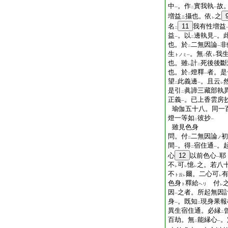
中
。作
實我執
故
一
二
一
増益
攝也。依
之
ニ
レ
名
11
我有性増益
二
益
。以
邊執見
。
一
二
一
也。於
二無因論
非
二
一
生
。無
依
我
トノミ
一
二
レ
也。雖
計
死後後斷
レ
二
也。於
燈釋
者。是
二
一
望
此義邊
。且云
二
一
レ
是引
眞諦三藏部執
二
正義
。已上香雲房
一
瑜伽五十八。同一
燈一等如
彼抄
二
一
雖見色身
問。付
二無因論
初
ノ
二
間
。得
宿住通
。
一
二
一
心
12
以前色心
耶
一
不
可
憶
之。若八
レ
レ
レ
不
爾。二心可
ト云
レ
レ
色身
釋給
付
ト
ヘリ
レ
因
之者。所起無因
一
身
。既知
現身果報
一
二
異生宿住通。必縁
二
百劫。無
能縁心
。
二
一