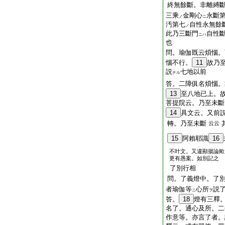
終無餘斷。非離縛
三乘
金剛心
永斷
ノ
ニ
汚第七
自性永無餘
ノ
此乃三斷門
自性
ニハ
也
問。瑜伽既云煩惱。
惱不行。
11
故乃
説
七地以前
ナル
答。二障俱名煩惱。
13
至八地已上。
菩提院云。乃至未斷
14
具文云。又前
轉。乃至未斷
云云
15
阿賴耶識
16
不叶文。又違顯揚論歟
更有愚案。如別記之
了別行相
問。了義燈中。了
者瑜伽等
心所
説
ニ
ヲ
答。
18
燈有三釋
名了。通心及所。二
作意等。亦言了者。