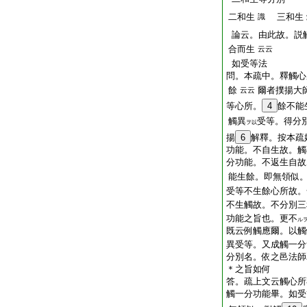
二和生
三和生
識
論云。由此故。説
合而生
云云
如受等法
問。本疏中。釋觸心
餘
爾者撲揚大
云云
等心所。
4
餘不能
觸異
受等。得分
ヲ以
揚
6
解釋。按本疏
功能。不自生故。觸
分功能。不返生自故
能生餘。即無領似
受等不生餘心所故。
不生觸故。不分別三
功能之旨也。更不
ル
既云例觸應爾。以觸
異受等。又成觸一分
分別名。依之邑法師
＊之旨如何
答。疏上文云觸心所
觸一分功能畢。如受