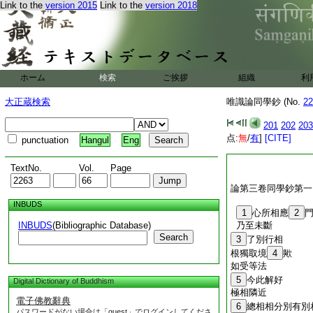
Link to the
version 2015
Link to the
version 2018
ホーム
検索
ご挨拶
組織
利
大正蔵検索
唯識論同學鈔 (No.
22
201
202
203
点:
無
/
有
]
[CITE]
punctuation
Hangul
Eng
TextNo.
Vol.
Page
論第三卷同學鈔第一
INBUDS
1
心所相應
2
INBUDS
(Bibliographic Database)
乃至未斷
Search
3
了別行相
根獨取境
4
歟
如受等法
5
今此解好
Digital Dictionary of Buddhism
極相隣近
電子佛教辭典
6
總相相分別有別
パスワードがない場合は「guest」でログインしてくださ