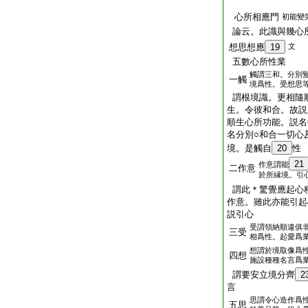
心所相應門
初能變
論云。此識與幾心
想思想應
19
文
五數心所性業
觸謂三和。分別
一觸
境爲性。受想思
謂根境識。更相隨
生。令彼和合。故説
順生心所功能。説名
名分別○和合一切心
境。是觸自
20
性
21
作意謂能
二作意
於所縁境。引
謂此＊驚覺應起心
作意。雖此亦能引起
説引心
受謂領納順違俱
三受
相爲性。起愛爲
想謂於境取像爲
四想
施設種種名言爲
謂要安立境分齊
2
言
思謂令心造作爲
五思