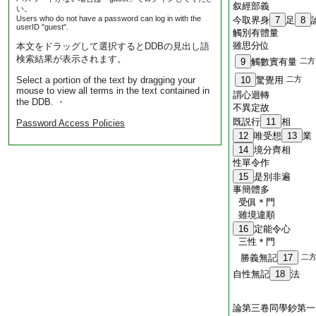
叙經部義
い。
Users who do not have a password can log in with the
今取界身
7
足
8
userID "guest".
觸別有體量
雖思分位
本文をドラッグして選択するとDDBの見出し語
検索結果が表示されます。
9
觸數實有量
二方
Select a portion of the text by dragging your
10
驚覺用
二方
mouse to view all terms in the text contained in
謂心迴轉
the DDB. ・
不異定故
既説行
11
相
Password Access Policies
12
唯受想
13
業
14
境分齊相
性單令作
15
是別非遍
事簡體多
受俱＊門
雖境違順
16
定能令心
三性＊門
勝義無記
17
二
自性無記
18
法
論第三卷同學鈔第一