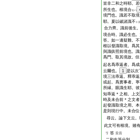
豈非二和之時耶。若
所生也。根境合
セハ
境門也。識若不取境
耶。爰以破諸識不
ト
合力齊。識前後生
境合時。識必生也。
答。如一邊疑難。不
根以發識取境。爲其
與識俱照前境也。識
爲門。取其境故。但
起名爲乖返者。爲成
云爾也。
1
是以次
境三法乖返。釋乖返
或起。爲實事者。寧
所縁。眼識生耶。彼
知乖返＊之相。上文
時及未合前＊之文者
起發識取境之用。本
是則現行中。未合位
尋云。論下文云。
此文可有根境。雖
答
リ
云云
二和生等分別