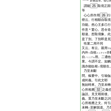
於善品等。役心
謂能
25
取境正因
等
心心所作用
26
行
燈云。行相顯自取境
功能。然心王多己行
作意＊驚心。思令造
順違。想取境像。此
是了別。了別即是見
性業二用不同
又云。有云。親用
ヲ
内外
自他
亦
ト
トニヲイテ
自
用。二通他
ノミニアル
業。今謂不定。如觸
識亦能似根
境順生
ト
乃至未斷
問。樞要中。引瑜伽
成何義。引此文耶 
無始時來。乃至未轉
心所相應
32
之義
論説。見文相前後。
義。置乃至未斷之詞
心所相應之文。何引
未轉
至解脱道。乃
ハ