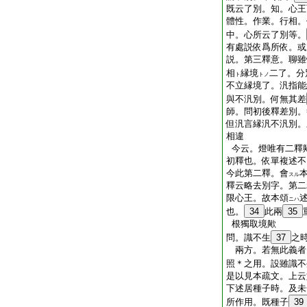
既云了別。知。心王
體性。作業。行相。
中。心所云了別等。
有處説依爲所依。或
説。第三釋意。聊雖
相
縁境
二了。分
ト
トノ
不立縁境了。汎指能
與不汎別。何無其差
師。問初後釋差別。
但汎言縁汎不汎別。
相違
今云。燈唯有二釋
初釋也。依單複述不
今此第二釋。會
スル
釋云略去別字。第二
限心王。故本頌
ニハ
也。
34
此兩
35
根獨取境歟
問。識不生
37
之
兩方。若無此義者
照＊之用。設雖識不
是以見本疏文。上云
下述居種子時。及未
所作用。既種子
39