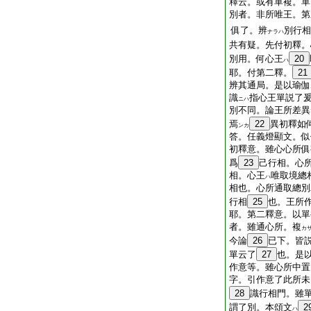
釋云。或有單複。單
別者。非所唯王。第
俱了。辨
別行相
ナラハ
共有疑。先付初釋。
別用。何心王
20
ハ
耶。付第二釋。
21
辨其通局。是以瑜伽
識
指心王單説了
ニハ
別不同。論王所差異
焉
22
異初釋如
ンカ
答。任義燈顯文。似
初釋意。雖心心所俱
爲
23
己行相。心
相。心王
唯取境總
ハ
相也。心所通取總別
行相
25
也。王所
耶。第二釋意。以單
者。雖通心所。複
カ
今論
26
已下。皆
單云了
27
也。是
作意等。雖心所中置
字。引作意了此所未
28
識行相門。雖
謂了別。本頌文
2
ハ