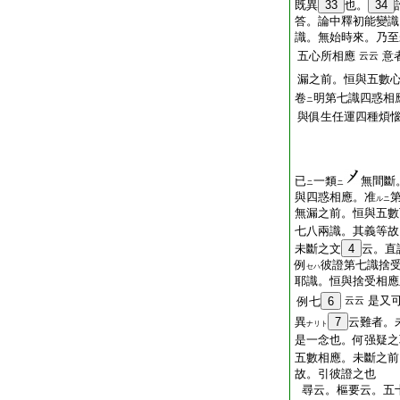
既異
33
也。
34
答。論中釋初能變識
識。無始時來。乃至
五心所相應
意
云云
漏之前。恒與五數
卷
明第七識四惑相
ニ
與俱生任運四種煩
已
一類
無間斷
ニ
ニ
與四惑相應。准
ルニ
無漏之前。恒與五數
七八兩識。其義等故
未斷之文
4
云。直
例
彼證第七識捨
セハ
耶識。恒與捨受相應
是又
例七
6
云云
異
7
云難者。
ナリト
是一念也。何强疑之
五數相應。未斷之前
故。引彼證之也
尋云。樞要云。五