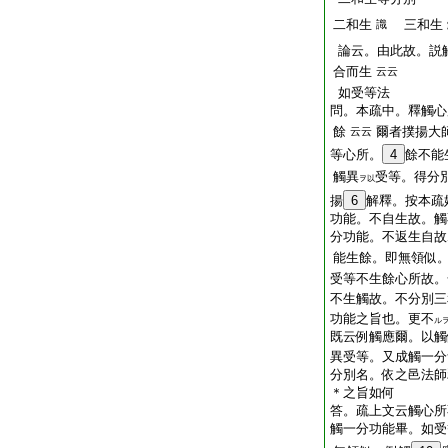
二和生
三和生
識
論云。由此故。説
合而生
云云
如受等法
問。本疏中。釋觸心
餘
爾者撲揚大
云云
等心所。
4
餘不能
觸異
受等。得分
ヲ以
揚
6
解釋。按本疏
功能。不自生故。觸
分功能。不返生自故
能生餘。即無領似
受等不生餘心所故。
不生觸故。不分別三
功能之旨也。更不
ル
既云例觸應爾。以觸
異受等。又成觸一分
分別名。依之邑法師
＊之旨如何
答。疏上文云觸心所
觸一分功能畢。如受