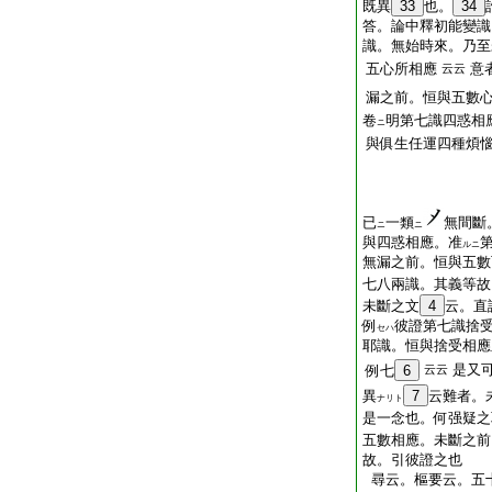
既異
33
也。
34
答。論中釋初能變識
識。無始時來。乃至
五心所相應
意
云云
漏之前。恒與五數
卷
明第七識四惑相
ニ
與俱生任運四種煩
已
一類
無間斷
ニ
ニ
與四惑相應。准
ルニ
無漏之前。恒與五數
七八兩識。其義等故
未斷之文
4
云。直
例
彼證第七識捨
セハ
耶識。恒與捨受相應
是又
例七
6
云云
異
7
云難者。
ナリト
是一念也。何强疑之
五數相應。未斷之前
故。引彼證之也
尋云。樞要云。五