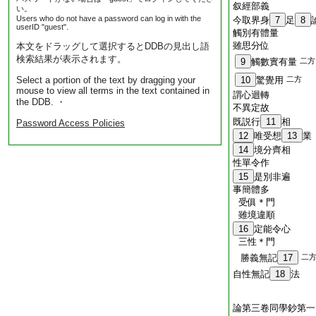
叙經部義
い。
Users who do not have a password can log in with the
今取界身
7
足
8
userID "guest".
觸別有體量
雖思分位
本文をドラッグして選択するとDDBの見出し語
検索結果が表示されます。
9
觸數實有量
二方
Select a portion of the text by dragging your
10
驚覺用
二方
mouse to view all terms in the text contained in
謂心迴轉
the DDB. ・
不異定故
既説行
11
相
Password Access Policies
12
唯受想
13
業
14
境分齊相
性單令作
15
是別非遍
事簡體多
受俱＊門
雖境違順
16
定能令心
三性＊門
勝義無記
17
二
自性無記
18
法
論第三卷同學鈔第一