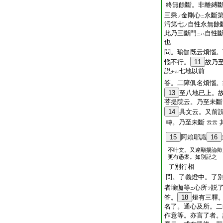
終無餘斷。非離縛
三乘
金剛心
永斷
ノ
ニ
汚第七
自性永無餘
ノ
此乃三斷門
自性
ニハ
也
問。瑜伽既云煩惱。
惱不行。
11
故乃
説
七地以前
ナル
答。二障俱名煩惱。
13
至八地已上。
菩提院云。乃至未斷
14
具文云。又前
轉。乃至未斷
云云
15
阿賴耶識
16
不叶文。又違顯揚論歟
更有愚案。如別記之
了別行相
問。了義燈中。了
者瑜伽等
心所
説
ニ
ヲ
答。
18
燈有三釋
名了。通心及所。二
作意等。亦言了者。