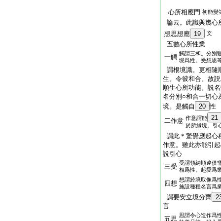
心所相應門
初能變
論云。此識與幾心
想思想應
19
文
五數心所性業
觸謂三和。分別
一觸
境爲性。受想思
謂根境識。更相隨
生。令彼和合。故説
順生心所功能。説名
名分別○和合一切心
境。是觸自
20
性
21
作意謂能
二作意
於所縁境。引
謂此＊驚覺應起心
作意。雖此亦能引起
説引心
受謂領納順違俱
三受
相爲性。起愛爲
想謂於境取像爲
四想
施設種種名言爲
謂要安立境分齊
2
言
思謂令心造作爲
五思