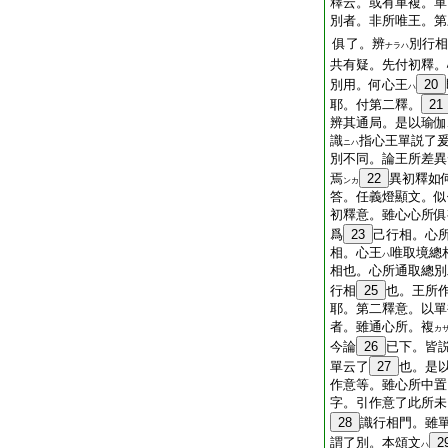
釋云。或有單複。單
別者。非所唯王。第
俱了。辨
別行相
ナラハ
共有疑。先付初釋。
別用。何心王
20
ハ
耶。付第二釋。
21
辨其通局。是以瑜伽
識
指心王單説了
ニハ
別不同。論王所差異
焉
22
異初釋如
ンカ
答。任義燈顯文。似
初釋意。雖心心所俱
爲
23
己行相。心
相。心王
唯取境總
ハ
相也。心所通取總別
行相
25
也。王所
耶。第二釋意。以單
者。雖通心所。複
カ
今論
26
已下。皆
單云了
27
也。是
作意等。雖心所中置
字。引作意了此所未
28
識行相門。雖
謂了別。本頌文
2
ハ