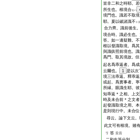
豈非二和之時耶。若
所生也。根境合
セハ
境門也。識若不取境
耶。爰以破諸識不
ト
合力齊。識前後生
境合時。識必生也。
答。如一邊疑難。不
根以發識取境。爲其
與識俱照前境也。識
爲門。取其境故。但
起名爲乖返者。爲成
云爾也。
1
是以次
境三法乖返。釋乖返
或起。爲實事者。寧
所縁。眼識生耶。彼
知乖返＊之相。上文
時及未合前＊之文者
起發識取境之用。本
是則現行中。未合位
尋云。論下文云。
此文可有根境。雖
答
リ
云云
二和生等分別