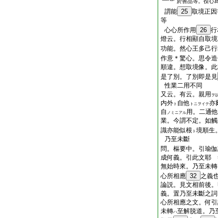
於善品等。役心
謂能
25
取境正因
等
心心所作用
26
行
燈云。行相顯自取境
功能。然心王多己行
作意＊驚心。思令造
順違。想取境像。此
是了別。了別即是見
性業二用不同
又云。有云。親用
ヲ
内外
自他
亦
ト
トニヲイテ
自
用。二通他
ノミニアル
業。今謂不定。如觸
識亦能似根
境順生
ト
乃至未斷
問。樞要中。引瑜伽
成何義。引此文耶 
無始時來。乃至未轉
心所相應
32
之義
論説。見文相前後。
義。置乃至未斷之詞
心所相應之文。何引
未轉
至解脱道。乃
ハ