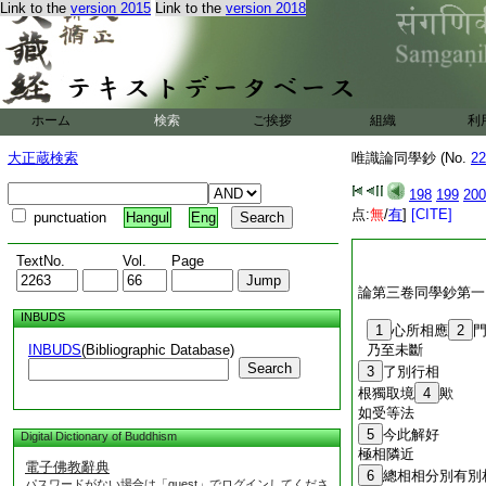
Link to the
version 2015
Link to the
version 2018
ホーム
検索
ご挨拶
組織
利
大正蔵検索
唯識論同學鈔 (No.
22
198
199
200
点:
無
/
有
]
[CITE]
punctuation
Hangul
Eng
TextNo.
Vol.
Page
論第三卷同學鈔第一
INBUDS
1
心所相應
2
INBUDS
(Bibliographic Database)
乃至未斷
Search
3
了別行相
根獨取境
4
歟
如受等法
5
今此解好
Digital Dictionary of Buddhism
極相隣近
電子佛教辭典
6
總相相分別有別
パスワードがない場合は「guest」でログインしてくださ