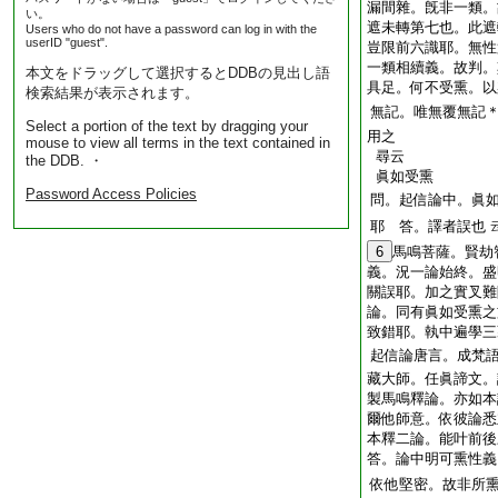
漏間雜。旣非一類。
い。
遮未轉第七也。此遮
Users who do not have a password can log in with the
userID "guest".
豈限前六識耶。無性
一類相續義。故判。
本文をドラッグして選択するとDDBの見出し語
具足。何不受熏。以
検索結果が表示されます。
無記。唯無覆無記
Select a portion of the text by dragging your
用之
mouse to view all terms in the text contained in
尋云
the DDB. ・
眞如受熏
Password Access Policies
問。起信論中。眞
耶 答。譯者誤也
6
馬鳴菩薩。賢劫
義。況一論始終。盛
關誤耶。加之實叉難
論。同有眞如受熏之
致錯耶。執中遍學三
起信論唐言。成梵
藏大師。任眞諦文。
製馬鳴釋論。亦如本
爾他師意。依彼論悉
本釋二論。能叶前後
答。論中明可熏性義
依他堅密。故非所