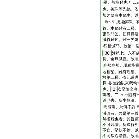
畢。然極難也＊
云
也。善珠等先德。依
加之餘處本疏中。以
撲揚解釋。
給ヘリ
答。本疏雖有二釋。
更作問答。初釋爲勝
減義難知。雖三界殊
行相減耶。故第一
36
姓第七。永不
長。全無減義。故疏
刹那刹那。現種增
地相望。雖有麁細。
故第二釋。依此道理
釋
依無始以來我執
ハ
也。
1
次至論文者
熏者。二
隨有
ニヲイテ
道已去。所生無漏。
尙能熏。此何不許
減俱有。共是第三義
然極難也者。其旨顯
不可云增。所緣行相
不亡。堅執不捨。以
不同常途增義。故疏