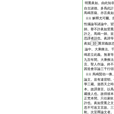
明熏眞如。由此知
自古諸德。多爲此計
馬鳴菩薩。亦言眞如
解釋尤可爾。
云云
性攝論等諸論中。皆
師。擧不許眞如受熏
許之。馬鳴一師。豈
恐譯者誤也。眞諦等
眞如
10
熏習義故
論中。大乘佛法。
鳴若立此義。無著等
九百年間。大乘佛法
言。聖人作論。終不
因造會宗論三千行頌
馬鳴賢劫一佛
云云
論文。豈有違背耶。
學三藏。遊西天之時
本。故譯唐言。以爲
藏後人也。故得彼本
正梵本間。只任家依
許也。眞如受熏之文
忽不可改文言故。三
歟。次至釋論文者。