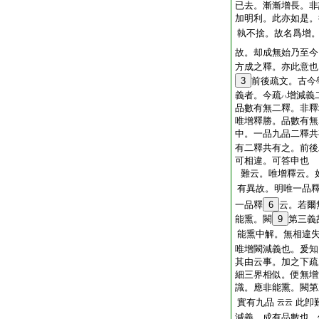
已去。漸漸增長。非
加明利。此亦如是。
執不捨。故名爲增
故。却成無始乃至今
方成之釋。亦此意也
3
前後疏文。古今
義者。今疏
增減義
ハ
品數有無二釋。非釋
唯增釋勝。品數有無
中。一品九品二釋共
有二釋共有之。前後
可相違。可答申也
難云。唯增釋云。
有異故。明唯一品
一品釋
6
云。若爾
能熏。闕
9
第三義
能熏中解。無相違
唯增闕減義也。爰知
其由云事。加之下疏
細三界相似。便無增
識。應非能熏。闕第
實有九品
此卽
云云
減義。成有品數也。