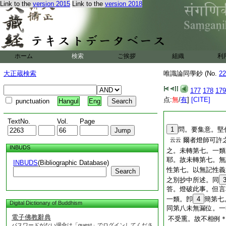
Link to the
version 2015
Link to the
version 2018
ホーム
検索
ご挨拶
組織
利
大正蔵検索
唯識論同學鈔 (No.
22
177
178
179
点:
無
/
有
]
[CITE]
punctuation
Hangul
Eng
TextNo.
Vol.
Page
1
問。要集意。堅
爾者燈師可許
云云
INBUDS
之。未轉第七。一類
耶。故未轉第七。無
INBUDS
(Bibliographic Database)
性第七。以無記性義
Search
之別抄中所述。同
答。燈破此事。但言
一類。卽
4
簡第七
Digital Dictionary of Buddhism
同第八未無漏位。一
電子佛教辭典
不受熏。故不相例
パスワードがない場合は「guest」でログインしてくださ