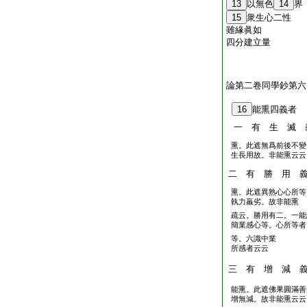
13
以無色
14
界
15
衆生心二性
雖緣眞如
四分建立量
論第二卷同學鈔第六
16
能熏四義者
一 有 生 滅 
熏。此遮無爲前後不變
生長用故。非能熏云云
二 有 勝 用 
熏。此遮異熟心心所等
執力羸劣。故非能熏
疏云。勝用有二。一能
簡業感心等。心所等者
等。六識中業
所感者云云
三 有 增 減 
能熏。此遮佛果圓滿善
增無減。故非能熏云云