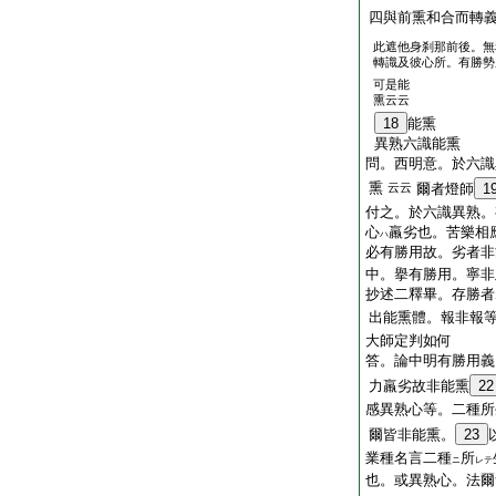
四與前熏和合而轉
此遮他身刹那前後。無
轉識及彼心所。有勝勢
可是能
熏云云
18
能熏
異熟六識能熏
問。西明意。於六識
熏
云云
爾者燈師
1
付之。於六識異熟。
心
羸劣也。苦樂相
ハ
必有勝用故。劣者非
中。擧有勝用。寧非
抄述二釋畢。存勝者
出能熏體。報非報
大師定判如何
答。論中明有勝用義
力羸劣故非能熏
22
感異熟心等。二種所
爾皆非能熏。
23
業種名言二種
所
ニ
レテ
也。或異熟心。法爾