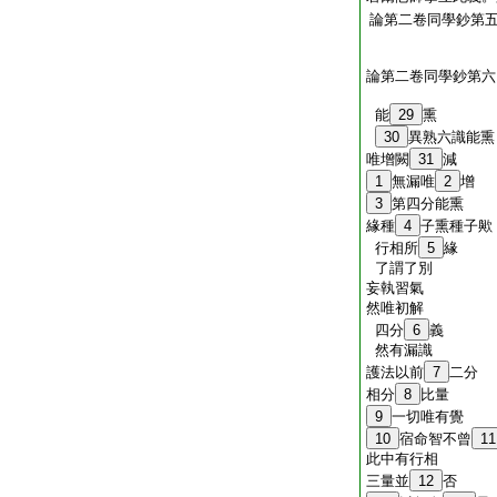
論第二卷同學鈔第
論第二卷同學鈔第六
能
29
熏
30
異熟六識能熏
唯增闕
31
減
1
無漏唯
2
增
3
第四分能熏
緣種
4
子熏種子歟
行相所
5
緣
了謂了別
妄執習氣
然唯初解
四分
6
義
然有漏識
護法以前
7
二分
相分
8
比量
9
一切唯有覺
10
宿命智不曾
11
此中有行相
三量並
12
否