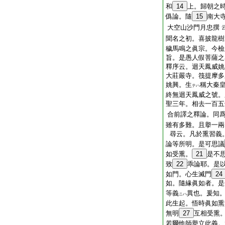
和
14
上。歸朝之
僞論。隨
15
南大
大空山沙門月忠撰
聞名之初。喜披龍樹
穢馬鳴之眞宗。今檢
旨。是愚人假菩薩之
釋序云。迴天鳳威姚
大莊嚴寺。筏提摩多
姚興。生
稱大秦
テハ
終無迴天鳳威之號。
聖三年。相去一百五
合前譯之釋論。同
雖有多難。且擧一兩
尋云。凡於熏習義
論等所明。是可思議
如受熏。
21
是不
致
22
乖論耶。是
如門。心生滅門
24
如。隨緣眞如者。是
等義
異也。爰知
ニハ
此生起。悟時眞如熏
無明
27
互相受熏
若爾他師擧立此義。