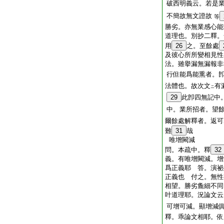
破西明義云。若是
不簡故無文證故
等
勝劣。亦無業感心能
道理也。別抄二釋。
用
26
之。至餘處
及彼心所所變相見性
法。雖擧漏無漏報非
行但能爲能熏者。
法體也。故次文
有
ニ
29
此卽四無記中
中。業所招者。望
爾餘處解釋者。返可
難
31
哉
唯增闕減
問。本疏中。釋
32
義。有唯增闕減。增
爲正義耶 答。演祕
正義也 付之。無性
相望。勝劣麁細不同
叶道理耶。況論文云
可增可減。顯增減
釋。乖論文相耶。依