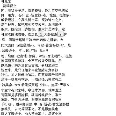
:
可見之
:
龍猛皆空
:
問。龍猛提婆意。依勝義諦。爲起皆空執將如
:
何 兩方。若不
起
皆空執
者。龍猛。提婆依
レ
二
一
二
:
般若經說。立萬法皆空宗。旣執皆空之文。
:
爲至極理。知執無相皆空云事。況淸辨傳
:
彼宗。旣撥無二諦性相。准末計思本宗。定
:
可空依圓法體耶。依之見
1
大師處處
2
解
:
釋。同淸辨起皆空執
若依之爾者。今
云云
:
此大論師
深位薩埵
。何起
皆空妄執
耶。是
ハ
ナリ
一
一
:
以義燈中。不
起
空執
見タリ
ト
レ
二
一
:
答。龍猛
歡喜地
菩薩。深悟
百法明門
。提婆
ハ
ノ
二
一
:
彼瀉瓶禀承無誤。全不可起皆空僻執。所
:
以爲破小乘外道實我實法。依般若經立
:
皆空宗。此只任如來本意遮諸法實有執
:
計也。加之披佛地論說。而菩薩藏千載已前
:
淸淨一味無有乖諍。千歳已後乃興空有二
:
執異論
若龍猛實起
空執
。無著･天親立
云云
一
二
一
二
:
非空非有宗之時。寧無乖諍耶。就中護法
:
菩薩製提婆百論釋。破淸辨執皆空。唯空
:
遍計。存依圓法體。遍學三藏造會宗論三
:
千行頌
。融
會瑜伽･中･百
旨破
智光論師撥
一
一
二
:
無執見。以此等理案之。不起撥無執也。
:
依之了義燈中。兩大菩薩出世。爲破小乘