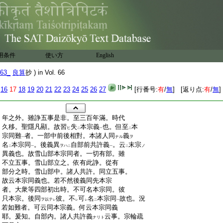
用条件
使い方
English
63_
良算
抄 ) in Vol. 66
16
17
18
19
20
21
22
23
24
25
26
27
[行番号:
有
/
無
] [返り点:
有
/
無
]
:
年之外。雖諍五事是非。至三百年滿。時代
:
久移。聖隱凡顯。故習
失
本宗義
也。但至
本
ヒ
二
一
二
:
宗同難
者。一部中前後相對。本諸人同
義
ナル
ヲ
一
:
名
本宗同
。後義異
自部前共許義
。云
末宗
ヲハ
ノ
二
一
二
一
二
:
異義也。故雪山部本宗同者。一切有部。雖
:
不立五事。雪山部立之。依有此諍。從有
:
部分之時。雪山部中。諸人共許。同立五事。
:
故云本宗同義也。若不然後義同先本宗
:
者。大衆等四部初出時。不可名本宗同。彼
:
只本宗。後同
彼。不
可
名
本宗同
故也。況
ヲ以テ
レ
レ
レ
二
一
:
若如難者。可云同本宗義。何云本宗同義
:
耶。爰知。自部内。諸人共許義
云事。宗輪疏
ナリト