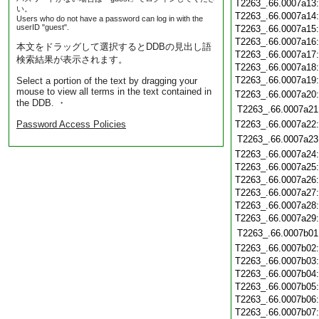
T2263_.66.0007a13
い。
T2263_.66.0007a14
Users who do not have a password can log in with the
userID "guest".
T2263_.66.0007a15
T2263_.66.0007a16
本文をドラッグして選択するとDDBの見出し語
T2263_.66.0007a17
検索結果が表示されます。
T2263_.66.0007a18
T2263_.66.0007a19
Select a portion of the text by dragging your
mouse to view all terms in the text contained in
T2263_.66.0007a20
the DDB. ・
T2263_.66.0007a21
Password Access Policies
T2263_.66.0007a22
T2263_.66.0007a23
T2263_.66.0007a24
T2263_.66.0007a25
T2263_.66.0007a26
T2263_.66.0007a27
T2263_.66.0007a28
T2263_.66.0007a29
T2263_.66.0007b01
T2263_.66.0007b02
T2263_.66.0007b03
T2263_.66.0007b04
T2263_.66.0007b05
T2263_.66.0007b06
T2263_.66.0007b07