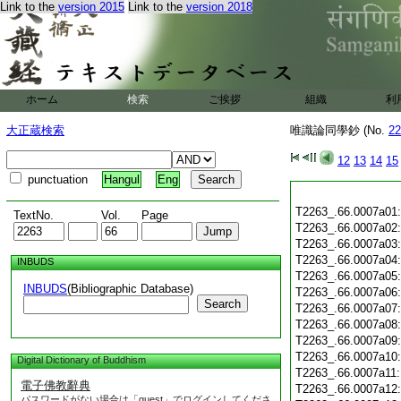
Link to the
version 2015
Link to the
version 2018
ホーム
検索
ご挨拶
組織
利
大正蔵検索
唯識論同學鈔 (No.
22
12
13
14
15
punctuation
Hangul
Eng
T2263_.66.0007a01
TextNo.
Vol.
Page
T2263_.66.0007a02
T2263_.66.0007a03
T2263_.66.0007a04
INBUDS
T2263_.66.0007a05
INBUDS
(Bibliographic Database)
T2263_.66.0007a06
Search
T2263_.66.0007a07
T2263_.66.0007a08
T2263_.66.0007a09
T2263_.66.0007a10
Digital Dictionary of Buddhism
T2263_.66.0007a11
電子佛教辭典
T2263_.66.0007a12
パスワードがない場合は「guest」でログインしてくださ