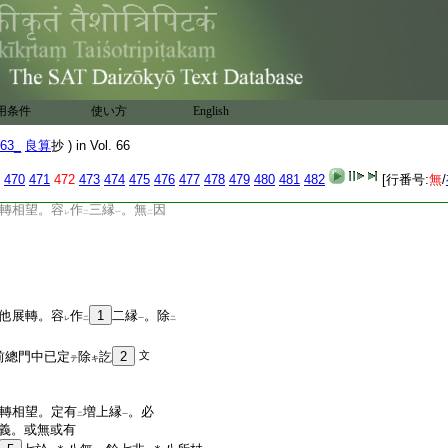
辨
現生
現
二
作
三縁
生
現分別
。除
等
下
二
一
中
上
二
心心所若見若相分
。
二
一
云
用条件
使い方
English
63_
良算
抄 ) in Vol. 66
470
471
472
473
474
475
476
477
478
479
480
481
482
[行番号:
無
/
轉相望。容
作
三縁
。無
因
レ
二
一
二
他展轉。容
作
1
二縁
。除
レ
二
一
二
前總門中已定
除
訖
2
文
テ
キ
轉相望。定有
増上縁
。必
二
一
義。或無或有