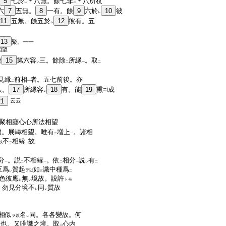
5
七於
＊八無。餘七非
＊八所杖
レ
二
六
7
五無。
8
一有。餘
9
六於
10
彼
レ
11
五無。餘五於
12
彼有。五
レ
13
聚。一一
相望
後
15
第六容
三。餘除
所縁
。取
レ
二
一
二
見縁
前相
者。五七前後。亦
二
一
八。
17
所縁容
18
有。能
19
熏
成
レ
21
云云
聚相廳心心所法相望
體。展轉相望。唯有
増上
。諸相
二
一
不
相縁
故
以
二
一
分
。説
不相縁
。依
相分
説
有
一
二
一
二
一
レ
二
互爲
質起
如
識中種爲
ヲ以
レ
三
二
色彼應
無
境故。設許
トモ
レ
レ
。勿見分境不
同
質故
レ
レ
相似
名
同。各各變故。何
ヲ以
レ
同也。又唯識之境。取
心内
二