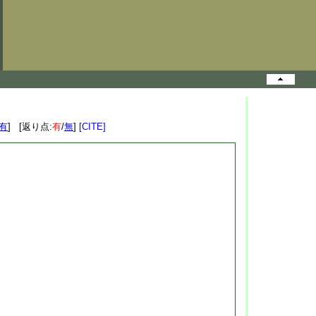
有
] [返り点:
有
/
無
]
[CITE]