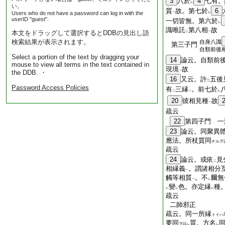
3
八於
4
七有。
レ
い。
質
故。第七於
6
Users who do not have a password can log in with the
一
レ
userID "guest".
一切皆無。第六於
レ
識唯託
第八相
故
本文をドラッグして選択するとDDBの見出し語
二
一
検索結果が表示されます。
自身八識
第三子門
自類前後
Select a portion of the text by dragging your
14
論云。自類前
mouse to view all terms in the text contained in
現境
故
the DDB. ・
一
16
又云。許
五後
三
Password Access Policies
有
三縁
。前七於
二
一
レ
20
彼相見種
故
一
疏云
22
第四子門 一
23
論云。同聚異
應法。所杖質同
ナルヲ
疏云
24
論云。或依
見
二
相縁義
。謂諸相分
一
觸等相質
。不
爾無
一
レ
變
色。亦定縁
種
レ
レ
レ
疏云
二師邪正
疏云。同一所縁
トイハ
要同
質。方名
ヲ以
レ
レ