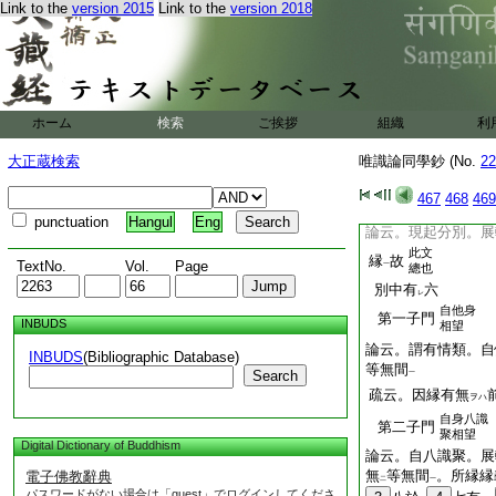
後
Link to the
version 2015
Link to the
version 2018
辨
種生
現
二
論云。本識中種。容
無間
一
疏。分別之言。通攝
非
唯自體
也＊
云
二
一
ホーム
検索
ご挨拶
組織
利
辨
現生
現
二
大正蔵検索
唯識論同學鈔 (No.
22
467
468
469
punctuation
Hangul
Eng
論云。現起分別。展
此文
縁
故
TextNo.
Vol.
Page
一
總也
別中有
六
レ
自他身
第一子門
INBUDS
相望
論云。謂有情類。自
INBUDS
(Bibliographic Database)
等無間
Search
一
疏云。因縁有無
ヲハ
自身八識
第二子門
聚相望
Digital Dictionary of Buddhism
論云。自八識聚。展
無
等無間
。所縁縁
電子佛教辭典
二
一
パスワードがない場合は「guest」でログインしてくださ