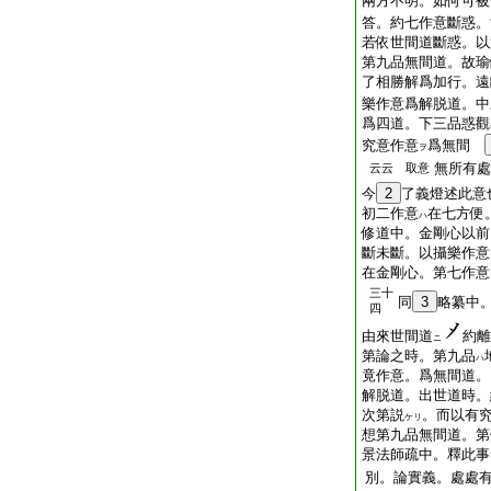
兩方不明。如何可被
答。約七作意斷惑。
若依世間道斷惑。以
第九品無間道。故瑜
了相勝解爲加行。遠
樂作意爲解脱道。中
爲四道。下三品惑觀
究意作意
爲無間
ヲ
無所有處
云云 取意
今
2
了義燈述此意
初二作意
在七方便
ハ
修道中。金剛心以前
斷未斷。以攝樂作意
在金剛心。第七作意
三十
同
3
略纂中
四
由來世間道
約離
ニ
第論之時。第九品
ハ
竟作意。爲無間道。
解脱道。出世道時。
次第説
。而以有
ケリ
想第九品無間道。第
景法師疏中。釋此事
別。論實義。處處