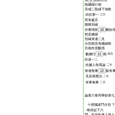
除總縁行相
見戒二取縁下地歟
此但擧一
三方
而有處言
嗔唯別縁
亦應増疾
10
離欲
然是總縁
別縁身邊二見
分別我見有總縁歟
共相作意斷惑
數總行
11
相
四方
但迷一二
此據人執爲論
二方
身邊無事
12
餘有
見及相應法
二方
有事無事
二方
論第六卷同學鈔第七
十煩惱諸門分別
下
唯得起下六
問。生在依身上地人