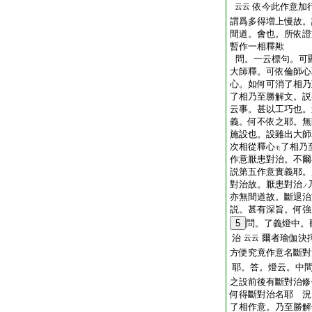
依今此作意加
云云
謂爲多得増上慢故。
間道。會也。所依證
暫作一相釋歟
問。一云標句。可
大師釋。可依倫師心
心。如何可消了相乃
了相乃至勝解文。説
云事。甚以工巧也。
義。何不依之耶。無
施設也。設雖出大師
次相從釋心
了相乃
モ
作意厭患對治。不爾
説第五作意實義耶。
對治故。厭患對治
ノ
亦無間道故。斷退治
説。甚有深旨。何強
5
問。了義燈中。
治
爾者瑜伽決
云云
方便究竟作意名斷對
耶。答。燈云。中
之設前後有斷對治修
何得斷對治名耶 況
了相作意。乃至勝解