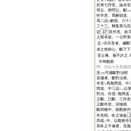
ヲ
於第七作意。論未至
尋云。燈問云。斷
ス
何作意。爲解脱道。
爲二品
解脱。六十
カ
三十三。雜集第九倶
定
17
倶作意。故
入根本故。一云即第
定
倶作意者。據斷
ト
准之燈師心。斷下下
至云事。都不許之
中間觀察
問。付以七作意攝四
意
可攝斷對治耶
ヲ以
若攝者。斷對治者。
作意
爲無間道。中
ヲ
間道。中三品
以
ニハ
對治。何惑
無間道
ノ
正斷。已斷。三作意
正斷作意。況隨順。
斷四種中。順觀察作
作意耶。依之瑜伽
四道
中。以觀察作
ニ
若依之不攝者。見義