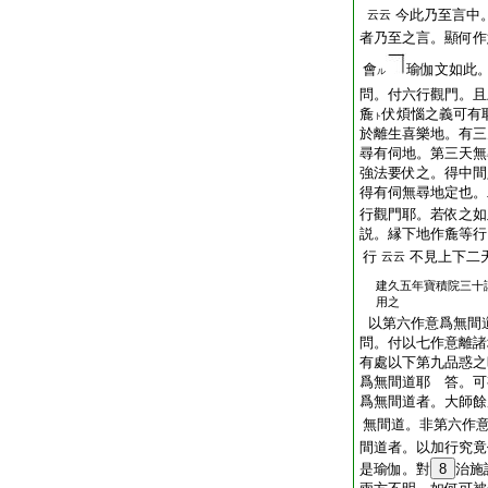
今此乃至言中
云云
者乃至之言。顯何作
會
瑜伽文如此
ル
問。付六行觀門。且
麁
伏煩惱之義可有
ト
於離生喜樂地。有三
尋有伺地。第三天無
強法要伏之。得中間
得有伺無尋地定也。
行觀門耶。若依之如
説。縁下地作麁等行
行
不見上下二
云云
建久五年寶積院三十
用之
以第六作意爲無間
問。付以七作意離諸
有處以下第九品惑之
爲無間道耶 答。可
爲無間道者。大師餘
無間道。非第六作
間道者。以加行究竟
是瑜伽。對
8
治施