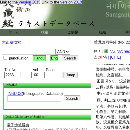
Link to the
version 2015
Link to the
version 2018
遂至下准此二文。約
云云
二解倶正
9
下更解之文。明指
二釋。倶第七作意
ヲ
本鈍根別起解脱道
ホーム
検索
ご挨拶
組織
利
釋。以由
10
説方
大正蔵検索
唯識論同學鈔 (No.
22
前後二釋是同也云
處釋。難第七作意通
384
385
386
違對法等説第七作
点:
無
/
有
]
[CITE]
punctuation
Hangul
Eng
洲何致違背。通
スト
證據伽抄釋。有與奪
TextNo.
Vol.
Page
始終。文言相亂。二
正否
況於
見タリ。
INBUDS
云釋
以爲
勝義判
ヲ
ト
セ
事
況此文分
INBUDS
(Bibliographic Database)
是四
トハ
Search
釋。判二説倶得耶
至者。旁似有其理。
七作意。第九解脱。
用第六作意。別起解
Digital Dictionary of Buddhism
故。況最極究竟第九
電子佛教辭典
耶。又從異處入異處
パスワードがない場合は「guest」でログインしてくださ