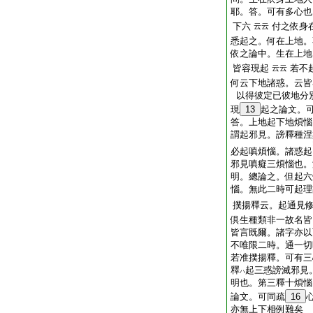
耶。答。可有多心也
下六
付之依身
云云
悉起之。何在上地。
依之論中。生在上地
皆容現起
若不
云云
何云下地諸惑。云皆
以得彼定已彼地分
現
13
起之論文。
答。上地起下地煩惱
謂起邪見。謗釋種涅
必起嗔煩惱。諸惑起
邪見嗔癡三煩惱也。
明。總論之。但起六
惱。無此二時可起理
撲揚釋云。起通見
倶生種類非一故名皆
皆言既爾。諸字亦以
不唯限二時。通一切
若准撲揚釋。可有三
釋
起三惑謗滅邪見
ハ
明也。第三釋十煩惱
論文。可同疏
16
亦無上下相例難矣