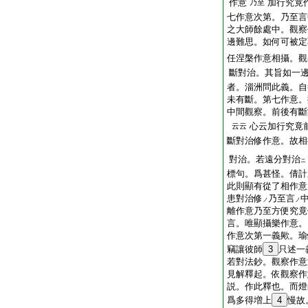
作意
加行究竟
乃至
七作意次第。乃至言
之大師餘處中。觀察
邊難思。如何可被定
任涅槃作意相攝。觀
斷對治。其旨如一
者。淄洲問此義。自
未有斷。第七作意。
中間觀察。前後有斷
心云加行究竟
云云
斷對治修作意。故相
對治。若遠分對治
ニ
標句。爲甚怪。倩計
此則顯有從了相作意
患對治修
乃至言
ノ
ノ
離作意乃至方便究竟
言。唯顯攝樂作意。
作意次第一義歟。瑜
竊讓彼師
3
只述一
若對法鈔。觀察作意
見解釋起。依觀察作
説。作此釋也。而燈
爲多得増上
4
慢故