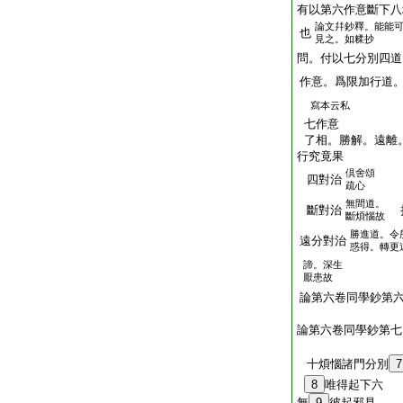
有以第六作意斷下八
論文幷鈔釋。能能
也
見之。如糅抄
問。付以七分別四道
作意。爲限加行道
寫本云私
七作意
了相。勝解。遠離
行究竟果
倶舍頌
四對治
疏心
無間道。
斷對治
斷煩惱故
勝進道。令
遠分對治
惑得。轉更
諦。深生
厭患故
論第六卷同學鈔第
論第六卷同學鈔第七
十煩惱諸門分別
7
8
唯得起下六
無
9
彼起邪見