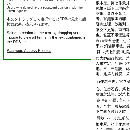
根本定。第七作意外
い。
Users who do not have a password can log in with the
鈍根人斷下三地惑之
userID "guest".
意事。甚以不審也。
者。寧無繁重過耶。
本文をドラッグして選択するとDDBの見出し語
聊有道理。故雖判二
検索結果が表示されます。
讓次下更解。重初釋
Select a portion of the text by dragging your
也。但至不爾便違等
mouse to view all terms in the text contained in
通
未至意也。心
the DDB. ・
ト云
ハ
果
煩惱斷畢後。
タル
Password Access Policies
見
第七作意
唯限
レハ
ハ
而大師能得其意。第
入根本定。即第七作
也。三十三卷説。此
定。起第九解脱。第
行作意是也。當卷
心。任當卷説。第七
瑜伽對法等。説第七
意
不爾
言
爲言
ノ
ヲハ
否。全非一端短慮義
下二義互是非之時。
爲妙
云云
其言誠諦
根本釋。第七作意領
之文
爲證。通未至