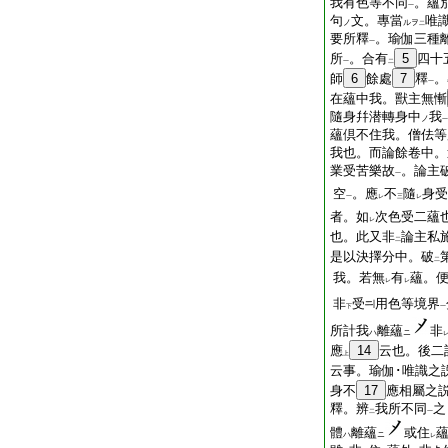
我有色等不同
。蘊
一
句
文。專當
唯
ノ
ルヲ
二
要所釋
。瑜伽三種
一
所
。合有
5
四十
一
二
師
6
餘處
7
釋
。
一
在蘊中我。獸主無慚
隨身幷潜轉身中
我
ノ
一
蘊倶不住我。僧佉等
我也。而論餘卷中。
業受苦樂故
。論主
一
空
。應
不
隨
身受
一
レ
三
レ
者。如
次色受二蘊
レ
也。此又非
論主私
二
是以決擇分中。破
二
我。若無
有
蘊。
レ
レ
非
受
用色等境界
下
一
所計我
離蘊
非
ハ
ニ
應
14
云也。後二
上
云事。瑜伽･唯識之
身不
17
應相屬之
釋。辨
我所不同
之
二
一
體
離蘊
或住
ハ
ニ
レ