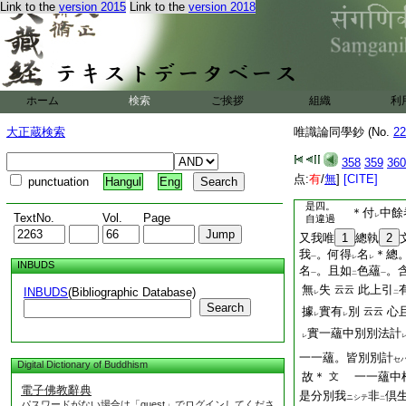
Link to the
version 2015
Link to the
version 2018
小乘
38
所
云云
一
一。大乘
レ
是三
加之自下祕中
證文
無色死後有想見
云
一
一我
40
爲別爲
ホーム
検索
ご挨拶
組織
利
トヤ
一
想蘊
而爲
我者
ヲ
トキ
レ
大正蔵検索
唯識論同學鈔 (No.
22
耶。必有
於他
。方
二
一
受
名爲
有
想
358
云云
359
360
レ
レ
レ
点:
有
/
無
]
[CITE]
punctuation
Hangul
Eng
也。況於
各別法數
二
一
是四。
＊付
中餘
TextNo.
Vol.
Page
レ
自違過
又我唯
1
總執
2
我
。何得
名
＊總
一
レ
レ
INBUDS
名
。且如
色蘊
。
一
二
一
無
失
此上引
云云
INBUDS
(Bibliographic Database)
レ
二
Search
據
實有
別
心
云云
レ
レ
實一蘊中別別法計
レ
一一蘊。皆別別計
セ
Digital Dictionary of Buddhism
故＊
一一蘊中
文
電子佛教辭典
是分別我
非
倶
ニシテ
二
パスワードがない場合は「guest」でログインしてくださ