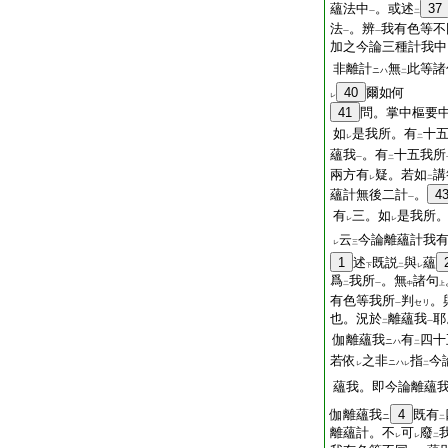
蘊法中
。或述
37
一
二
法
。辨
我有色等不
一
一
加之今論三種計我中
非離計
無
此等諸
ニハ
二
40
爾如何
レ
41
問。掌中樞要
如
是我所。有
十
レ
二
蘊我
。有
十五我所
一
二
兩方有
疑。若如
講
レ
二
蘊計無後二計
。
4
一
有
三。如
是我所
レ
レ
云
今論離蘊計我
レ
三
1
述
既説
與
蘊
下
二
レ
爲
我所
。無
諸句
二
一
中
上
有色等我所
判
。
セリ
一
也。況於
離蘊我
耶
二
一
伽離蘊我
有
四十
ニハ
二
若依
之非
指
今
ニハ
レ
レ
二
蘊我。即今論離蘊
伽離蘊我
4
既有
ニ
二
離蘊計。不
可
廢
レ
レ
二