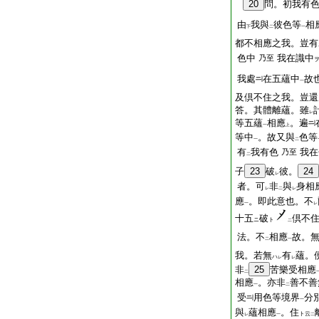
20
問。初我有
由
我與
彼色等
相
下
二
一
都不相應之我。豈有
色中
我在識中
乃至
我處
在五蘊中
故
一
及倶不住之我。豈還
答。其體離蘊。雖
レ
等五蘊
相應
。遍
一
上
等中
。故又與
色等
一
二
有
我有色
我在
乃至
二
子
23
破
彼。
24
レ
者。可
非
與
身相
レ
二
レ
應
。即此意也。不
一
レ
十五
破
倶不
ニ
ト
二
法。不
相應
故。
二
一
我。若無
有
蘊。
ハ
レ
レ
非
25
苦樂受相應
二
相應
。亦非
善不善
一
二
受
用色等境界
分
一
與
蘊相應
。住
ト云
レ
一
二