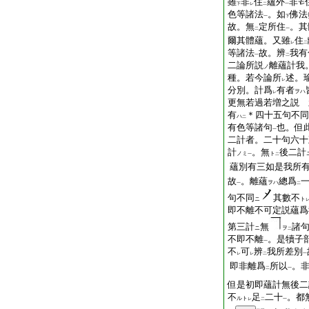
雖
非
住
蘊外
非
下
レ
二
一
色等諸法
。如
佛法
一
下
故。無
定所住
。其
二
一
爾其體蘊。又雖
住
レ
二
等諸法
故。辨
我有
一
二
二論所説
離蘊計我
ノ
種。若今論所
述。
レ
分別。計爲
有者
ヲハ
レ
更無若過若増之説 
有
＊四十五句不同
ハ
二
有色等諸句
也。但
一
二計者。二十句六十
計
。無
後二計
ノミ
ト
一
二
蘊別有三如是我所
故
。離蘊
總爲
ヲハ
一
二
句不同
其數不
ニ
ト
即不離不可定説蘊爲
第三計
無
諸
ニ
ヲ
二
不即不離
。是犢子
一
不
可
辨
我所差別
レ
レ
二
一
即非離爲
所以
。
二
一
但是初即蘊計無後二
不
足
二十
。都
ルト
レ
二
一