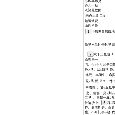
亦即亦離見
亦六十劫
依諸見故因
未必上故
二方
如遍常説
由想所作
1
小想無量想依地
論第六卷同學鈔第四
2
六十二見段
上
命與身一
問。付
不可記事自
二
身
見。以
我見
爲
ノ
二
一
レ
進云。本疏中。命
見
爲
體
付
見タリ
一
レ
レ
事體性
。於
五見
一
二
之。邊邪二見
判
ト
セ
レ
二見
。身我一異
見
ノ
一
彼論抄中。
5
釋
三
答。命者即身。命者
也。不可記事
起
我
ハ
二