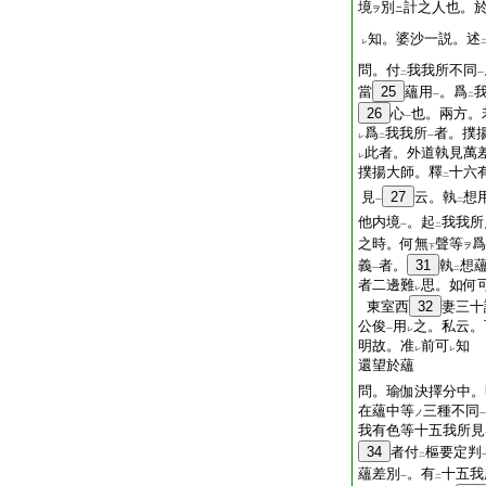
境
別
計之人也。
ヲ
ニ
知。婆沙一説。述
レ
問。付
我我所不同
二
一
當
25
蘊用
。爲
一
二
26
心
也。兩方。
一
爲
我我所
者。撲
レ
二
一
此者。外道執見萬
レ
撲揚大師。釋
十六
二
見
27
云。執
想
一
二
他内境
。起
我我所
一
二
之時。何無
聲等
爲
ヲ
下
義
者。
31
執
想
一
二
者二邊難
思。如何
レ
東室西
32
妻三十
公俊
用
之。私云。
一
レ
明故。准
前可
知
レ
レ
還望於蘊
問。瑜伽決擇分中。
在蘊中等
三種不同
ノ
一
我有色等十五我所見
34
者付
樞要定判
二
蘊差別
。有
十五我
一
二