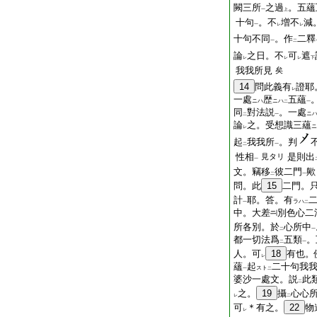
闕三所
之過
。五蘊
一
上
十句
。不
増不
減
一
レ
レ
十句不同
。作
二釋
一
二
論
之日。不
可
遮
レ
レ
レ
下
我我所見
矣
14
問此義有
證耶
レ
一處
歴
五蘊
ニハ
ニハ
二
一
同
對法説
。一處
ニ
二
一
論
之。受想識三蘊
ニ
レ
起
我我所
。判
二
一
性相
是則出
見タリ
一
文。竊移
彼二門
歟
二
一
問。此
15
二門。
計
耶。答。有
ラハ
一
二
中。大差
別色心二
所各別。於
心所中
二
一
都一切法爲
五類
。
二
一
人。可
18
有也。
レ
蘊
起
二十句我
スト
一
二
婆沙一處文。説
此
二
之。
19
攝
心心
レ
二
可
＊有之。
22
物
レ