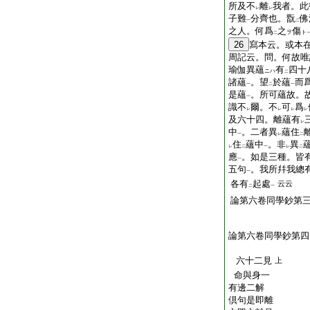
所及不
離
我者。此
レ
レ
子難
分齊也。翫
佛
一
二
之人。何爲
之
傷
ヲ
ト
二
26
寫本云。或本
周記云。問。何故唯
瑜伽異蘊
有
四十
ニハ
二
諸蘊
。望
於蘊
而
一
二
一
是蘊
。所可蘊故。
一
識不
爾。不
可
爲
レ
レ
レ
レ
及六十四。離蘊有
レ
中
。二者異
蘊住
一
レ
二
住
蘊中
。非
異
レ
二
一
レ
二
應
。如是三種。皆
一
五句
。我所幷我總
一
各有
起處
云云
二
一
論第六卷同學鈔第
論第六卷同學鈔第四
六十二見
上
命與身一
有邊二解
倶句是即離