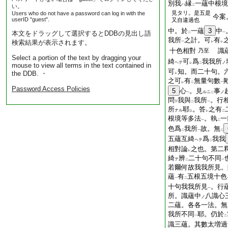
別我
縁
一蘊中根境
ハ
い。
二
見タリ。是五是
Users who do not have a password can log in with the
今案
userID "guest".
又自違過也
中。於
一蘊
3
中
本文をドラッグして選択するとDDBの見出し語
二
一
我所
之計。可
有
検索結果が表示されます。
一
レ
レ
十色相對
識
乃至
Select a portion of the text by dragging your
綺
可
爲
我我所
ヘテ
ノ
レ
二
mouse to view all terms in the text contained in
可
知。而二十句。
the DDB. ・
レ
之可
有
無量句數
レ
二
一
Password Access Policies
5
心
。見
事
ルニ
ノ
一
二
問
我與
我所
。行
下
二
一
所
耶
。答
之有
ナル
上
レ
二
根境等多法
。執
一
一
二
色爲
我所
故。無
二
一
二
五蘊互綺
爲
我我
ヘテ
二
相對論
之也。第二
レ
綺
辨
二十句不同
テ
二
一
若爾何故我我所見。
蘊
有
五根五境十色
一
二
十句我我所見
。行
一
所。識蘊中
八識心
ノ
二蘊。各各一法。無
我所不同
耶。仍於
一
二
識三蘊。其數太増過