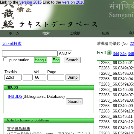
Link to the
version 2015
Link to the
version 2018
T2263_.66.0348c20
T2263_.66.0348c21
T2263_.66.0348c22
T2263_.66.0348c23
T2263_.66.0348c24
T2263_.66.0348c25
ホーム
検索
ご挨拶
組織
利
T2263_.66.0348c26
大正蔵検索
唯識論同學鈔 (No.
T2263_.66.0348c27
22
T2263_.66.0348c28
344
345
346
T2263_.66.0348c29
punctuation
Hangul
Eng
T2263_.66.0349a01
T2263_.66.0349a02
TextNo.
Vol.
Page
T2263_.66.0349a03
T2263_.66.0349a04
T2263_.66.0349a05
INBUDS
T2263_.66.0349a06
T2263_.66.0349a07
INBUDS
(Bibliographic Database)
T2263_.66.0349a08
Search
T2263_.66.0349a09
T2263_.66.0349a10
T2263_.66.0349a11
Digital Dictionary of Buddhism
T2263_.66.0349a12
T2263_.66.0349a13
電子佛教辭典
T2263_.66.0349a14
パスワードがない場合は「guest」でログインしてくださ