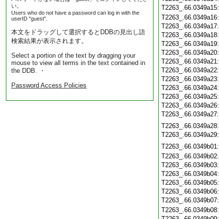
い。
T2263_.66.0349a15
Users who do not have a password can log in with the
T2263_.66.0349a16
userID "guest".
T2263_.66.0349a17
本文をドラッグして選択するとDDBの見出し語
T2263_.66.0349a18
検索結果が表示されます。
T2263_.66.0349a19
T2263_.66.0349a20
Select a portion of the text by dragging your
T2263_.66.0349a21
mouse to view all terms in the text contained in
T2263_.66.0349a22
the DDB. ・
T2263_.66.0349a23
Password Access Policies
T2263_.66.0349a24
T2263_.66.0349a25
T2263_.66.0349a26
T2263_.66.0349a27
T2263_.66.0349a28
T2263_.66.0349a29
T2263_.66.0349b01
T2263_.66.0349b02
T2263_.66.0349b03
T2263_.66.0349b04
T2263_.66.0349b05
T2263_.66.0349b06
T2263_.66.0349b07
T2263_.66.0349b08
T2263_.66.0349b09