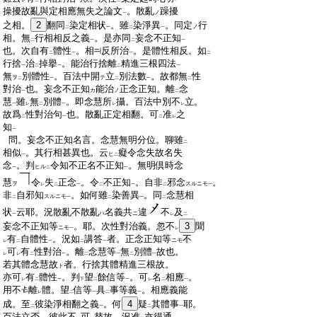
レ
二
一
二
:
操擾故亂與定相應無失之論文
。散亂
躁擾
ノ
一
:
之相。
2
翻同
染定相状
。雖
染淨異
。同定
行
ノ
二
一
二
一
:
相。無
行相相反之義
。是亦同
妄念不正知
二
一
二
一
:
也。次自有
體性
。相
反所治
。是體性相反。如
二
一
一
二
:
行捨
治
掉擧
。能治行捨離
精進三根四法
一
二
一
二
一
:
無
別體性
。百法中開
立
別法數
。故都無
性
ヲ
テ
二
一
二
一
二
:
對治
也。妄念不正知
能治
正念正知。離
念
カ
ノ
一
二
:
慧
雖
無
別體
。即念慧所
攝。百法中別不
立。
一
レ
二
一
レ
レ
:
故爲
性對治句
也。散亂正定相翻。可
准
之
二
一
二
レ
:
知
一
:
問。妄念不正知名言。念慧無明分位。聊雖
二
:
相似
。其行相甚異也。云
癡令念失故名失
ヒ
一
二
:
念
。判
令知不正名不正知
。無明倶時念
ヒル
一
二
一
:
慧
令
失
正念
。令
不正知
。自非
邪念
。
ヲ
スルニモ
レ
二
一
二
一
二
一
:
非
自邪知
。如何雖
染善異
。同
念慧相
スルニモ
二
一
二
一
二
:
状
云耶。況散亂不散亂
名義共
違
不
及
ハ
ニ
一
レ
二
:
妄念不正知等
。耶。次性對治義。忽不
3
聞
ニモ
一
レ
:
有
自體性
。況如
講答
者。正念正知等
不
ニモ
レ
二
一
二
一
:
可
有
性對治
。離
念慧等
無
別體
故也。
レ
レ
二
一
二
一
二
一
:
若其體念慧故
者。行捨其體精進三根故。
ト
:
亦可
有
體性
。判
望
餘信等
。可
名
相應
。
レ
二
一
下
二
一
レ
二
一
:
用不
離
體。望
信等
具
事等義
。相應義能
レ
二
一
二
一
:
成。至
彼染淨相翻之義
。何
4
疑
其體事
耶。
二
一
二
一
:
百法立否。彼此不
可
替故。況准
亦得通