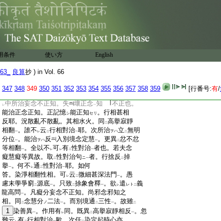
:
可
得
心也。不
爾論文甚爲
相違
レ
レ
レ
二
一
:
以
此等趣
可
被
疑。又説性對治即妄念
二
一
レ
レ
:
等三癡分者。是
論義也
ノ
:
又説性對治
:
問。付
染淨相翻義
。且反
癡分妄念散亂不正
二
一
二
:
知
。所
立正念正定正知。可
通
行相對治･性
一
レ
レ
二
用条件
使い方
English
:
對治
耶 答。唯限
性對治
見タリ
問。爾
15
也。
ト
一
二
一
:
63_
付
釋
良算
又説性對治即妄念等三癡分者是不
抄 ) in Vol. 66
レ
二
:
妄念等正反是
不明。行
16
相是體上別義。自
一
347
348
349
350
351
352
353
354
355
356
357
358
359
[行番号:
有
/
:
性無
其相
。體性既相翻。行相何不
爾耶。
17
就
二
一
レ
:
中所治妄念不正知。失
壞正念
知
不正也。
レ
一
:
能治正念正知。正記憶
能正知
。行相甚相
シ
セリ
:
反耶。況散亂不散亂。其相水火。同
高擧寂靜
二
:
相翻
。誰不
云
行相對治
耶。次所治
立
無明
ヲハ
一
レ
二
一
二
:
分位
。能治
反
入別境念定慧
。更異
忿不忿
ヲハ
一
一
二
:
等相翻
。全以不
可
有
性對治
者也。若夫念
一
レ
レ
二
一
:
癡慧癡等異故。取
性對治句
者。行捨反
掉
ニ
二
一
二
:
擧
。何不
通
性對治
耶。如何
一
レ
二
一
:
答。染淨相翻性相。可
云
微細甚深法門
。愚
レ
二
一
:
慮末學爭窮
源底
。只致
捈象會釋
。欲
遣
義
レト
二
一
二
一
レ
二
:
龍高問
。凡癡分妄念不正知。尚邪念邪知之
一
:
相。同
念慧分
二法
。而別境通
三性
。故雖
ノ
二
一
二
一
二
:
1
染善異
。作用有
同。既異
高擧寂靜相反
。忽
一
レ
二
一
:
難云
有
行相對治
歟。次任
染定起時心亦