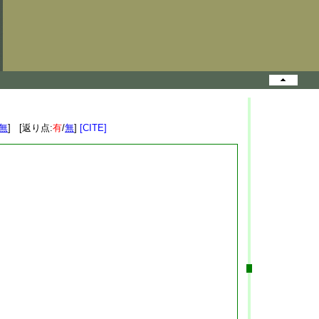
無
] [返り点:
有
/
無
]
[CITE]