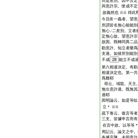
而是差別。因不言定
與意許宗。便成不定
故義然也
得此
云云
今且依一義者。望意
所謂皆名無心能能別
無心
二差別。立者
ノ
定無心故。望意許宗
故因。既轉同異二品
勘意許。知立者樂爲
支過。如彼所別能別
不成
28
能立不成
第六相違決定。有勘
相違決定也。第一共
爲難耶
尋云。域龍。天主
無出意許過。既無其
過耶
因明論云。如是等似
立＊
云云
疏下卷云。復言等者
三支。皆據申言而有
在言中故。以等等
周記云。論文之中。
各據言陳。未明意許