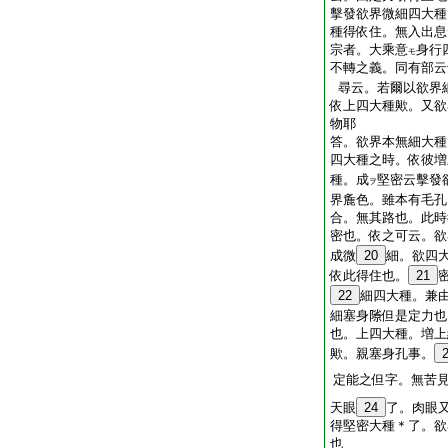
擊發欲界微細四大種
種得依住。無入出息
宗者。大乘意
身行
モ
不轉之義。同有部云
尋云。若爾以欲界細
依上四大種歟。又欲
物耶
答。欲界本無細大種
四大種之時。依彼増
種。成
堅密云擊發
ヲ
界麁色。雖本有毛孔
合。無其路也。此時
密也。依之可云。欲
成微
20
細。欲四
依此得住也。
21
22
細四大種。兼
細塞身𨻶但是定力
也。上四大種。増上
歟。親塞身孔事。
定能之但字。無苦
天眼
24
了。肉眼
得堅密大種＊了。欲
也