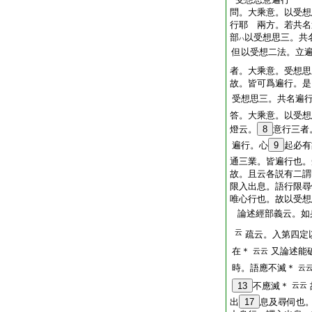
問。大乘意。以受想
行耶 兩方。若共名
部
以受想思三。共
ハ
但以受想二法。立
者。大乘意。受想思
故。皆可爲遍行。是
受想思三。共名遍
答。大乘意。以受想
燈云。
8
意行三者
遍行。心
9
起必有
通三業。皆遍行也。
故。且云各説有二謂
限入出息。語行限尋
唯心行也。故以受想
論述經部義云。如
云
疏云。入第四定
在＊
又論述能
云云
時。語應不滅＊
云
13
不應滅＊
云云
出
17
息及尋伺也