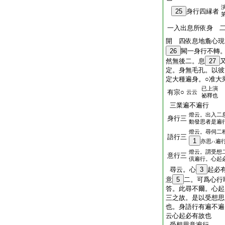
25
身行四縁者
一入出息所依身 
開 四依息地麁心現
26
闕一身行不轉
然無後二。息
27
定。身無毛孔。以彼
定大種遍身。○准大
已上演
有宗○
云云
祕釋也
三業遍不遍行
燈云。出入二
身行三
動發思者是遍
燈云。尋伺二
語行三
1
亦思
遍
ハ
燈云。謂受想
意行三
倶遍行。心起
尋云。心
3
起必
意
5
二。可爲心行
答。此尋不爾。心起
三之故。是以受想思
也。身語行有遍不遍
云心起必有故也
受想思意遍行