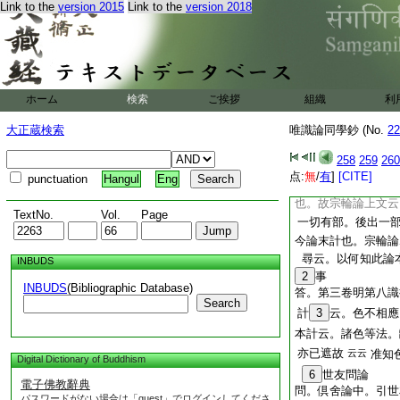
難思如何
Link to the
version 2015
Link to the
version 2018
答。經部本末計。諸
年出世日出論者。名
種
17
云義也。若
熏義耶。是以今論
識。後識無種。如何
ホーム
検索
ご挨拶
組織
利
云。上來已破經部
大正蔵検索
唯識論同學鈔 (No.
22
六識。名不離身。
也。故疏云。下破
258
259
260
論經部
本宗同義者
ノ
点:
無
/
有
]
[CITE]
punctuation
Hangul
Eng
部分出一部。名經量
也。故宗輪論上文云
TextNo.
Vol.
Page
一切有部。後出一
今論末計也。宗輪論
尋云。以何知此論
INBUDS
2
事
INBUDS
(Bibliographic Database)
答。第三卷明第八識
Search
計
3
云。色不相應
本計云。諸色等法。
亦已遮故
云云
准知
Digital Dictionary of Buddhism
6
世友問論
電子佛教辭典
問。倶舍論中。引世
パスワードがない場合は「guest」でログインしてくださ