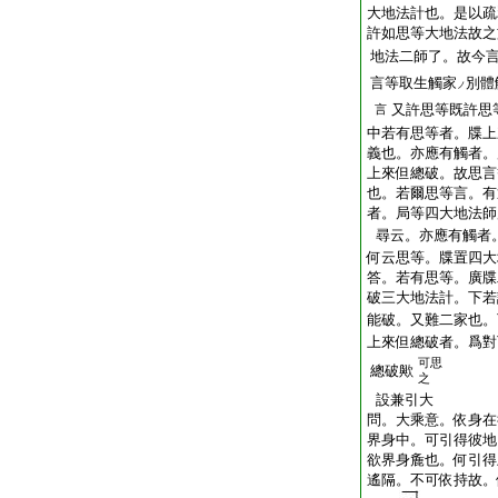
大地法計也。是以疏
許如思等大地法故之
地法二師了。故今
言等取生觸家
別體
ノ
又許思等既許思
言
中若有思等者。牒上
義也。亦應有觸者。
上來但總破。故思言
也。若爾思等言。有
者。局等四大地法師
尋云。亦應有觸者
何云思等。牒置四大
答。若有思等。廣牒
破三大地法計。下若
能破。又難二家也。
上來但總破者。爲對
可思
總破歟
之
設兼引大
問。大乘意。依身在
界身中。可引得彼地
欲界身麁也。何引得
遙隔。不可依持故。