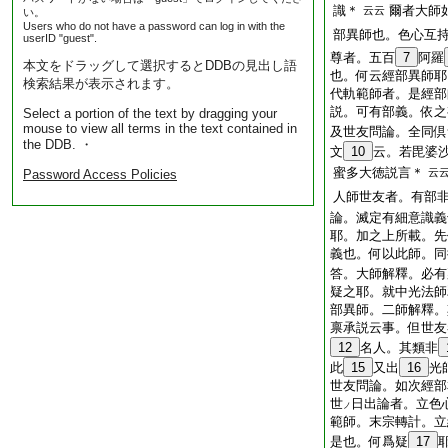
識＊
爾者大師
云云
い。
Users who do not have a password can log in with the
部異師也。色心互
userID "guest".
尊者。五百
7
阿羅
本文をドラッグして選択するとDDBの見出し語
也。何云經部異師耶
検索結果が表示されます。
代軌範師者。是經部
説。可有部義。依之
Select a portion of the text by dragging your
mouse to view all terms in the text contained in
及世友問論。全同倶
the DDB. ・
文
10
云。若毘婆
蜜多大徳説言＊
云
Password Access Policies
人師世友者。有部
論。滅定有細意識義
耶。加之上所載。先
義也。何以此師。同
答。大師解釋。必有
疑之耶。就中光法師
部異師。二師解釋。
禀承説云事。但世友
12
名人。其類非
此
15
又出
16
光
世友問論。如次經部
世
日出論者。立色
ノ
範師。末宗轉計。立
是也。何爲疑
17