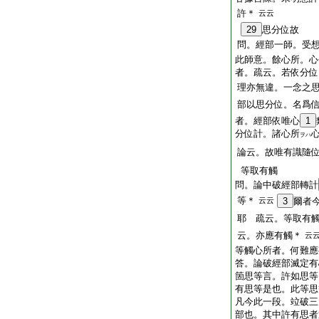
許＊
云云
29
思分位故
問。經部一師。受
此師意。餘心所。心
者。疏云。若依分位
理亦無違。一念之
部以思分位。名爲
者。經部依唯心
1
分位計。諸心所
ヲハ
論云。故唯有識隨
等取有觸
問。論中破經部轉計
等＊
云云
3
爾者
耶 疏云。等取有
云。亦應有觸＊
云
等觸心所者。何難應
答。論破經部滅定有
箇思等言。許如思等
有思等是也。此等思
凡今此一段。竝破三
部也。其中許有思者