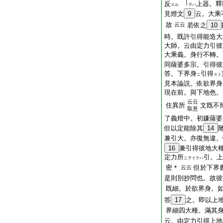
反
上器。釋
スル
ヲハ
見燈文
9
云。大乘
故
云云
若依之
10
時。既許引得能造大
大師。云由定力引彼
大乘義。身行不轉。
同薩婆多宗。引得彼
答。下界身
引得
ニ
スト
見本論説。依欲界身
現在前。與下地色。
云云
住異所
文既不
取意
了義燈中。初嫌薩婆
但以定能除其
14
兼引大。亦復無違。
16
兼引得彼地大
定力所
引。上
ニヲイテハ
密＊
但於下界
云云
是則別抄問也。故彼
既細。於欲界身。
答
17
之。即以上
界細四大種。滿其
云。由定力引得上地