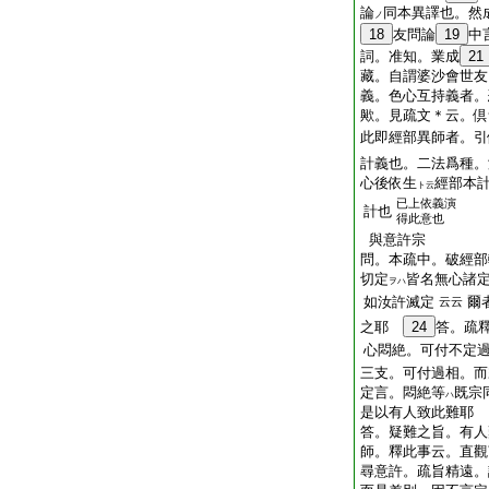
論
同本異譯也。然
ノ
18
友問論
19
中
詞。准知。業成
21
藏。自謂婆沙會世友
義。色心互持義者。
歟。見疏文＊云。倶
此即經部異師者。引
計義也。二法爲種。
心後依生
經部本
ト云
已上依義演
計也
得此意也
與意許宗
問。本疏中。破經部
切定
皆名無心諸
ヲハ
如汝許滅定
爾
云云
之耶
24
答。疏
心悶絶。可付不定
三支。可付過相。而
定言。悶絶等
既宗
ハ
是以有人致此難耶
答。疑難之旨。有人
師。釋此事云。直觀
尋意許。疏旨
精
遠。