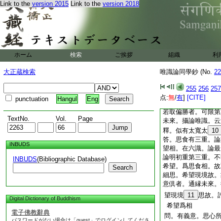
Link to the
version 2015
Link to the
version 2018
邪
7
正。此雖三解
微細思。可希望故
任今解釋。唯取
云
也。七八二識。不與
境。資
8
養身之義
ホーム
検索
ご挨拶
組織
利
行相故
但於論
云云
大正蔵検索
唯識論同學鈔 (No.
22
體。既通八識。故云
故章云。唯識所言諸
255
256
257
六倶＊
云云
点:
無
/
有
]
[CITE]
punctuation
Hangul
Eng
尋云。廣論之者。
若取偏勝者。可限第
TextNo.
Vol.
Page
未來。攝論唯識。云
釋。似有太寬太
10
答。思食有三重。論
INBUDS
望相。在六識。論最
論明初重第三重。不
INBUDS
(Bibliographic Database)
希望。爲思食相。故
Search
細思。希望現境故。
意倶者。通縁未來。
望現境
11
思故。
Digital Dictionary of Buddhism
希望爲相
電子佛教辭典
問。有義意。思心
パスワードがない場合は「guest」でログインしてくださ