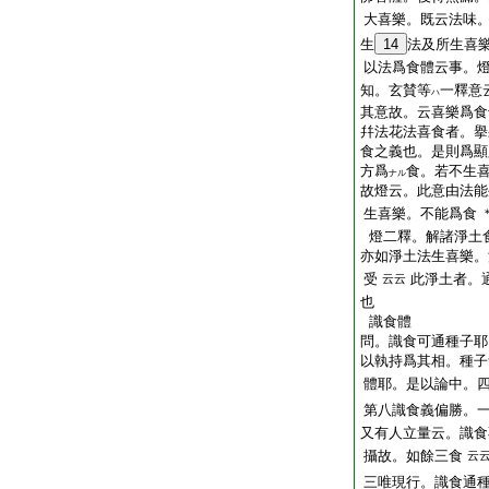
大喜樂。既云法味
生
14
法及所生喜
以法爲食體云事。
知。玄賛等
一釋意
ハ
其意故。云喜樂爲食
幷法花法喜食者。擧
食之義也。是則爲顯
方爲
食。若不生
ナル
故燈云。此意由法能
生喜樂。不能爲食
燈二釋。解諸淨土
亦如淨土法生喜樂。
受
此淨土者。
云云
也
識食體
問。識食可通種子耶
以執持爲其相。種子
體耶。是以論中。
第八識食義偏勝。
又有人立量云。識食
攝故。如餘三食
云
三唯現行。識食通