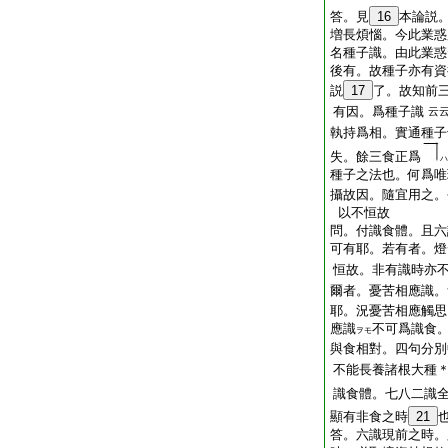
答。見
16
本論説
増長煩惱。今此業惑
名種子識。由此業惑
後有。故種子亦有資
説
17
了。故知前
有因。爲種子識
云
執持爲相。實通種子
失。餘三食正爲
ハ
種子之法也。何爲唯
攝故因。隨宜用之。
以不恒故
問。付識食體。且六
可有耶。若有者。燈
恒故。非有識時亦
爾者。憂苦相應識。
耶。況憂苦相應觸思
應識
不可爲識食
ヲモ
與食相對。四句分別
不能長養諸根大種
識食體。七八二識
顯有非食之時
21
答。六識現前之時。