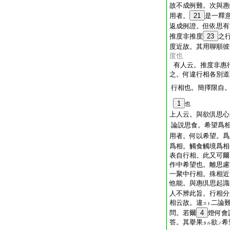
故不成例難。次與惠
用者。
21
是一釋
返成例證。但依思有
推度非推度
23
之
度近故。其用聊順彼
度也
有人云。推度非惠
之。何違行相各別道
行相也。簡擇限自
1
也
上人云。與欲倶思心
論説思食。希望爲
用者。何以希望。爲
爲相。觸食觸境爲相
表自行相。此又可爾
作中希望也。離思慮
一聚中行相。殊相近
他能。與惠倶思起識
人不辨此旨。行相分
相云故。違
二論
スト
問。若爾
4
燈何會
答。其擧果
欲
希
タル
ノ