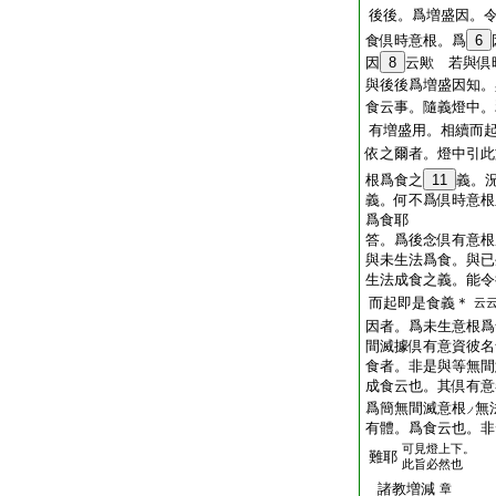
後後。爲増盛因。
食倶時意根。爲
6
因
8
云歟 若與倶
與後後爲増盛因知。
食云事。隨義燈中。
有増盛用。相續而
依之爾者。燈中引此
根爲食之
11
義。
義。何不爲倶時意根
爲食耶
答。爲後念倶有意根
與未生法爲食。與已
生法成食之義。能令
而起即是食義＊
云
因者。爲未生意根爲
間滅據倶有意資彼名
食者。非是與等無間
成食云也。其倶有意
爲簡無間滅意根
無
ノ
有體。爲食云也。非
可見燈上下。
難耶
此旨必然也
諸教増減
章