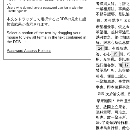
者撲揚大師。可許
い。
Users who do not have a password can log in with the
一聚相應法。事業必
userID "guest".
不起希望耶。是以論
本文をドラッグして選択するとDDBの見出し語
轉。希可愛境＊
云
検索結果が表示されます。
希望相云事。依之今
希望相。義林章述思
Select a portion of the text by dragging your
mouse to view all terms in the text contained in
以例案之。第七相應
the DDB. ・
解。與惠心所倶思數
14
爾。有義所述
Password Access Policies
答。心心
15
所。
用。互無亂。是以瑜
説行相各別。而
17
希望爲行相。若與欲
相者。便違二論説。
一聚相應法。事業同
事也。即本疏釋事業
云云
次於論文者。
擧果顯因＊
意
云云
望。故因上立果名。
疏幷章釋。可准之。
相也。故一聚王所。
法
了別領納等行相
ノ
推求爲自行相。餘心