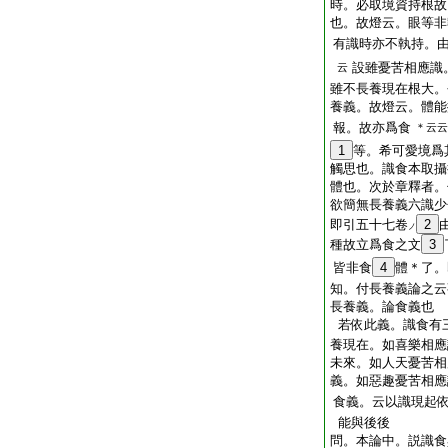
時。必取境資持根故
也。故燈云。眼等非
有識時亦不執持。
設雖憂苦相應識
云
雖不長養現在根大。
養義。故燈云。體能
報。故亦爲食
＊云云
1
等。希可愛境爲
觸思也。識食本取攝
體也。次於章釋者。
欲簡無長養義六識少
即引五十七卷
2
ノ
種故立爲食之文
3
皆非食
4
體＊了。
知。付長養義論之云
長養義。論食義也
若依此義。識食有
養現在。如喜樂相應
未來。如人天憂苦相
義。如惡趣憂苦相應
食義。云以識現起
能與後後
問。本論中。説識食