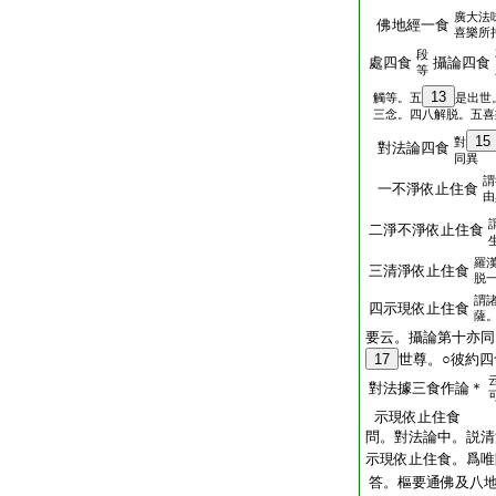
廣大法
佛地經一食
喜樂所
段
處四食
攝論四食
等
13
觸等。五
是出世
三念。四八解脱。五喜
15
對
對法論四食
同異
謂
一不淨依止住食
由
二淨不淨依止住食
羅
三清淨依止住食
脱
謂
四示現依止住食
薩
要云。攝論第十亦同
17
世尊。○彼約四
對法據三食作論＊
示現依止住食
問。對法論中。説清
示現依止住食。爲唯
答。樞要通佛及八