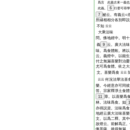
爲言 此義古來一義也
6
此義。
行委可尋學
7
祕云。有義云○
所縁相相分各別即説
不知
云云
大乘法味
問。佛地經中。明十
義
9
云。廣大法味
味。爲食體歟。將以
云。義燈中。以能生
付之無漏喜樂對治憂
尤可爲食體。依之大
文。喜樂爲食
云云
何況法華法喜
云云
樂。今經意亦可同彼
答。宗家釋淨土食體
11
章。以喜樂爲
林。法味爲食。如
亦得説資。法味爲食
地經云廣大法味喜樂
文。以爲二釋。其中
故燈云。前解爲正。
佛菩薩。後得無漏。