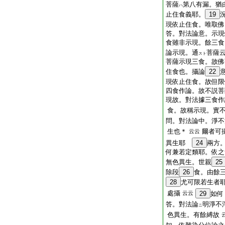
菩薩
第八有漏。猶
ハ
止住食義耶。
19
現依止住食。唯取佛
答。對法論意。示現
食雖非示現。餘三食
論示現。通
菩薩
スト
菩薩示現三食。故佛
住食也。攝論
22
現依止住食。故但限
四食作論。故不説菩
現故。對法據三食作
食。故稱示現。實
問。對法論中。淨不
生也＊
爾者可
云云
異生耶
24
兩方
何兼若定類耶。依之
無色異生。世親
25
除段
26
食。由餘
28
尤可限若生者
處攝
云云
29
如何
答。對法論
明淨不
ニ
色異生。有餘縛故