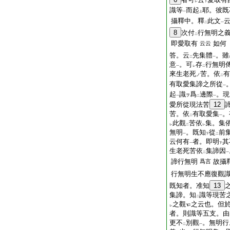
レ
下
識等
而起
耶。彼既
一
上
攝釋中。釋
此文
二
一
8
次付
行無明之
二
即愛取有
如何
云云
答。云
先集體
。雖
二
一
意
。可
存
行無明
一
レ
二
來生老死
苦。依
有
ノ
二
有取愛集諦之所從
一
起
識
爲
邊際
。現
ヲ
一
二
一
愛所從現法苦
12
苦。依
有取愛集
。
二
一
此觀
苦依
集。集
レ
二
レ
無明
。既知
從
前
一
下
二
云何有
者。即明
其
一
下
生老死苦依
集諦因
二
一
諦行無明
故攝
爲言
行無明生不應復觀
既知者。准知
13
集諦。知
識等現苦
二
之觀
之云也。但
レ
者。則識等五支。由
更不
別觀
。無明行
二
一