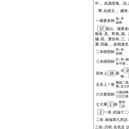
中
。此識若無。説
一
レ
釋
此經文
。總有
二
一
如
本
二
一薩婆多師
疏辨
一
17
疏云。薩婆多
唯有
意。即爲
識。
レ
レ
攝
四。實但有
三。
レ
レ
通
四蘊
。故相違也
二
一
同
有
二
二本經部師
部釋
一
許
有
細
レ
二
三末經部師
名中識
一
1
亦
四本上
18
座
轉
。
一
麁細二識
五末上＊座
釋
意大
レ
六識倶轉
六大衆部師
七日已後
復有
二
七大乘
1
師
三説
一
2
一依
此論十二
二
二依
瑜伽第九所説
二
三依
汎明
名色支
三
二
一