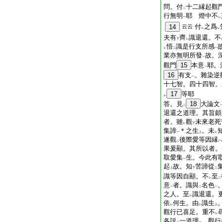
問。付
十二縁起觀
二
行無明
耶 燈中不
一
レ
付
之爲
14
云云
レ
レ
夫有
齊
識退還。不
下
レ
悟
識是行支所感
レ
二
一
業亦無明所發
故。
一
觀門
15
本意
耶。
一
16
有支
。雜染逆
一
十七智。四十四智。
17
等耶
レ
答。見
18
大論文
二
退還之道理。其旨頗
者。雖
觀
未來老死
レ
下
集諦
＊之生
。未
一
上
レ
遂觀
後際愛等因縁
ハ
二
果爰顯。其所以者。
取愛集
生。今此有
一
起
故。知
苦諦從
上
下
二
識等因自顯。不
至
レ
二
意
者。識與
名色
一
二
一
之人。至
識退還。
レ
依
何生。由
識生
レ
レ
上
觀行已喜足。重不
レ
各説
一道理
。觀行