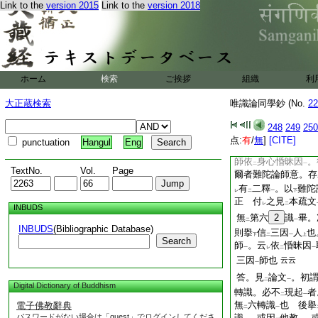
疏云○意識取
境。凡
Link to the
version 2015
Link to the
version 2018
レ
縁
五塵
。或因
他
二
一
二
界殊妙
。死位
ナルヲ以
21
能破文廣。
説
一
恐
繁略
之
レ
レ
破上座部
ホーム
検索
ご挨拶
組織
利
會云。有餘部
22
意識
。行相所縁。
一
大正蔵検索
唯識論同學鈔 (No.
22
疏云。根本計
麁細
ハ
然。必別時起。今
248
249
250
レ
次難陀等
点:
有
/
無
]
[CITE]
punctuation
Hangul
Eng
問。論中明
生死位
下
師依
身心惛昧因
。
二
一
TextNo.
Vol.
Page
爾者難陀論師意。存
有
二釋
。以
難陀
レ
二
一
下
正 付
之見
本疏文
レ
二
INBUDS
無
第六
2
識
畢。
二
一
INBUDS
(Bibliographic Database)
則擧
信
三因
人
也
下
二
一
上
Search
師
。云
依
惛昧因
一
レ
二
一
三因
師也
云云
一
答。見
論文
。初
二
一
Digital Dictionary of Buddhism
轉識。必不
現起
者
二
一
無
六轉識
也 後擧
電子佛教辭典
二
一
パスワードがない場合は「guest」でログインしてくださ
識
。或因
他教
。