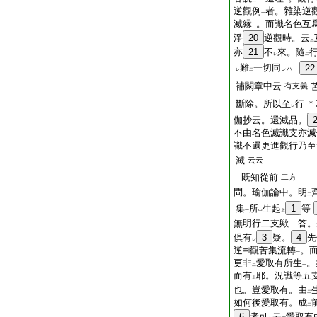
二
一
逆觀例
者。雜染逆
一
滅縁
。而識名色互
一
淨
20
逆觀時。云
三
亦
21
不
來。隨
レ
二
難
一切同
22
レハ
レ
二
一
補闕章中云
有支義
斷除。所以至
行
＊
レ
伽抄云。還滅品。
不由名色滅識支亦滅
識不還更進觀行乃至
滅
云云
既知從前
二方
問。瑜伽論中。明
二
集
所
生起
1
等
一
中
上
無明行二支歟 答。
倶有
3
疑。
4
先
レ
逆
觀苦集流轉
。
一
更非
愛取有所生
。
二
一
而有
耶。況識等五
上
也。豈愛取有。由
二
如何後愛取有。成
二
6
者可
云
愛取有