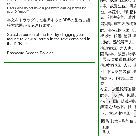
一
二
一
い。
得。故受生位。意
レ
Users who do not have a password can log in with the
userID "guest".
也。本疏中。釋
惛
二
者。護法等意。唯以
本文をドラッグして選択するとDDBの見出し語
識
義
次難陀
爲言
検索結果が表示されます。
一
上
師。亦依
惛昧因
立
二
一
Select a portion of the text by dragging your
成
受生位無
意識
下
二
一
mouse to view all terms in the text contained in
指者。難陀等門人
the DDB. ・
信
惛昧因
之人也。
二
一
Password Access Policies
因爲
本。故云
此擧
レ
下
尋云演祕猶難
牒次
二
信
彼惛昧因
人
。
二
一
上
生
下大乘異説信
二
レ
識之人。同信
三因
二
一
答
今云。次難陀等無量
師等。
6
特。以爲
不
7
爾正法藏
受
ハ
レ
無識之儔已下。指
二
人。立
今惛昧因
二
一
因爲
指南
信
爲言
二
一
二
此義
爲
好
レ