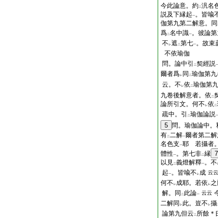
今此論意。約
汎名
二
説及下縁起
。皆喩
一
伽第九第二解意。同
爲
名中識
。彼論第
二
一
不
遮
第七
。故束
レ
二
一
不依瑜伽
問。論中引
契經説
二
爾者爲
同
瑜伽第九
レ
二
云。不
依
瑜伽第
レ
二
九卷後解意者。依
二
論所引文。何不
依
レ
二
疏中。引
瑜伽論説
二
5
問。瑜伽論中。
有
二解
爾者第二解
二
一
名色支
耶 若攝者
一
體性
。第七非
縁
7
一
二
以見
義燈解釋
。不
二
一
起
。皆喩不
成
云
一
レ
何不
成耶。若依
之
レ
レ
解。同
此論
云云
二
一
二解同
此。豈不
攝
レ
レ
論第九但云
所餘＊
二