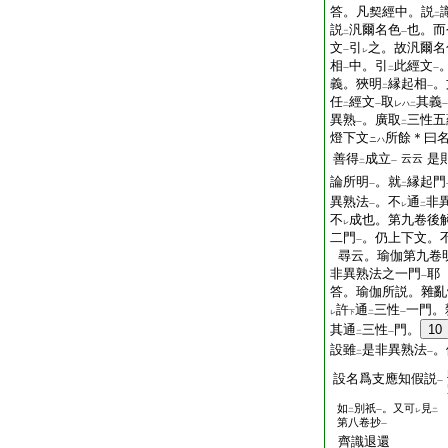
答。凡契經中。説
二
説
汎爾名色
也。而
二
一
文
引
之。故汎爾名
一
レ
相
中。引
此經文
一
二
一
義。狹明
縁起相
。
二
一
任
經文
取
其義
レハ
二
一
二
一
異熟
。廣取
三性五
一
二
燈下文
所餘＊曰
ニハ
善得
成立
是
云云
二
一
論所明
。就
縁起門
一
二
異熟法
。不
通
非
一
レ
二
不
成也。第九卷後
レ
二門
。仍上下文。
一
尋云。瑜伽第九卷
非異熟法之一門
耶
一
答。瑜伽所説。雜亂
許
通
三性
一門。
レ
下
二
一
其通
三性
門。
10
二
一
設雖
是非異熟法
。
二
一
設名爲支應知假説
一
如
別祇
。又可
見
二
一
レ
二
第八卷抄
一
齊識退還