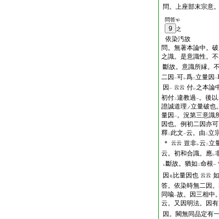
問。上座部末宗意
問答
9
之
依染汚故
問。無著本論中。破
之識。是意識性。不
斷故。意識所縁。
二因
可
爲
立量因
一
レ
二
一
因
付
之本論
云云
一
レ
初付
違教過
。後以
二
一
證誠道理
立量破也
ノ
量因
。況第三意識
一
因也。例初二因亦可
釋
此文
云。由
立
二
一
二
＊
豈非
云
立
云云
レ
二
云。初和合識。應
レ
斷故。猶如
命根
レ
二
一
因
比量因也
云云
モ
答。依染時無二因。
同喩
故。因三相中
一
云。又因明法。因有
因。闕無同品定有