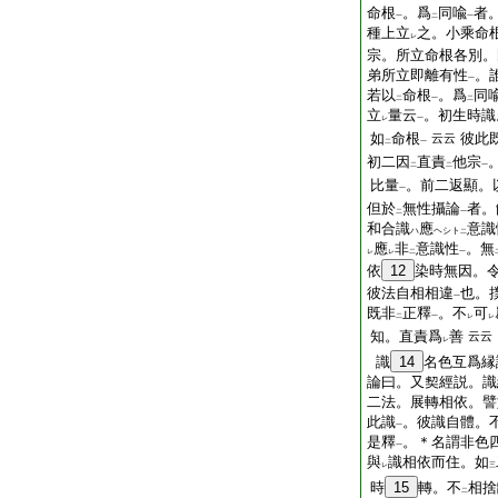
命根
。爲
同喩
者
一
二
一
種上立
之。小乘命
レ
宗。所立命根各別。
弟所立即離有性
。
一
若以
命根
。爲
同
二
一
二
立
量云
。初生時識
レ
一
如
命根
彼此
云云
二
一
初二因
直責
他宗
二
二
一
比量
。前二返顯。
一
但於
無性攝論
者。
二
一
和合識
應
意識
ハ
ヘシト
二
應
非
意識性
。無
レ
レ
二
一
依
12
染時無因。
彼法自相相違
也。
一
既非
正釋
。不
可
二
一
レ
レ
知。直責爲
善
云云
レ
識
14
名色互爲縁
論曰。又契經説。識
二法。展轉相依。譬
此識
。彼識自體。
一
是釋
。＊名謂非色
一
與
識相依而住。如
レ
三
時
15
轉。不
相捨
二