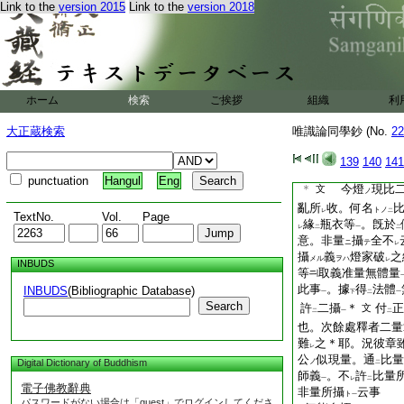
也 付
之。第六意
Link to the
version 2015
Link to the
version 2018
レ
是名
似現量
。其義
二
一
云
比量
耶。況理
レ
二
一
中
。故唯二量＊
文
一
量中
若不
見タリ
一
レ
之心。現比量外
30
ホーム
検索
ご挨拶
組織
利
淄洲大師
31
餘處
大正蔵検索
唯識論同學鈔 (No.
22
答。現
33
比量。
生。設雖
比量
。尙
二
一
139
140
141
於
所比義
。有
正
二
一
二
punctuation
Hangul
Eng
＊
今燈
現比
文
ノ
亂所
收。何名
トノ
レ
二
TextNo.
Vol.
Page
緣
瓶衣等
。旣於
レ
二
一
二
意。非量
攝
全不
ニ
テ
レ
攝
義
燈家破
之
メル
ヲハ
レ
INBUDS
等
取義准量無體量
此事
。據
得
法體
INBUDS
(Bibliographic Database)
一
下
二
一
Search
許
二攝
＊
付
正
文
二
一
二
也。次餘處釋者二量
難
之＊耶。況彼章
レ
公
似現量。通
比量
Digital Dictionary of Buddhism
ノ
二
師義
。不
許
比量
一
レ
二
電子佛教辭典
非量所攝
云事
ト
一
パスワードがない場合は「guest」でログインしてくださ