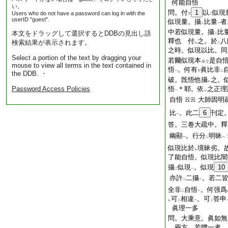
何能自悟
い。
問。付
1
以
似現
Users who do not have a password can log in with the
下
二
userID "guest".
似現量。攝
比量
者
二
一
中若似現量。攝
比
本文をドラッグして選択するとDDBの見出し語
二
釋也 付
之。於
八
検索結果が表示されます。
レ
二
之時。似現以比。同
Select a portion of the text by dragging your
若爾似現本
是自
ヨリ
mouse to view all terms in the text contained in
悟
。何有
眞比非
一
下
二
the DDB. ・
破。旣悟他攝
之。
レ
Password Access Policies
悟
＊耶。依
之正理
一
レ
自悟
大師因明
云云
比
。此二
6
刊定
一
答。三卷大疏中。釋
幽顯
。行分
明昧
一
二
一
似現比於
境昧劣。
レ
了能自悟。似現比闇
攝
似現
。似現
10
二
一
亦許
二攝
。若二
二
一
全非
自悟
。何强爲
二
一
可
相違
。可
答申
レ
二
一
二
眞理一多
問。大乘意。眞如無
兩方。若體一者。