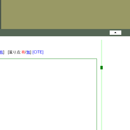
有
] [返り点:
有
/
無
]
[CITE]