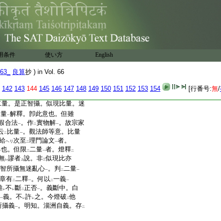
識。緣
瓶衣等
。起
籌度用。
二
一
二
旣當
比量心行相
。何不
二
一
門論中。彼聲喩等。攝
在此
等言等
取似現量等
。攝
在二
一
攝
二量中
者。旣了
別境界
二
一
一
有
之。何限
二量
耶。依
之
用条件
使い方
English
レ
二
一
レ
如何｣
中。似現量比量也
32
文
63_
良算
抄 ) in Vol. 66
非
迷亂
心。了
別境界
。正智解
二
一
一
名
正智
。是以天主小論中。
二
一
142
143
144
145
146
147
148
149
150
151
152
153
154
[行番号:
無
/
智生
了
知有
火。或無常等
一
二量。是正智攝。似現比量。迷
比量
解釋。卽此意也。但雖
一
假合法
。作
實物解
。故宗家
一
二
一
云
比量
。觀法師等意。比量
二
一
給
次至
理門論文
者。
ヘリ
二
一
也。但限
二量
者。燈釋
一
二
一
二
無
謬者
說。非
似現比亦
レ
上
三
智所攝無迷亂心
。判
二量
一
二
一
章有
二釋
。何以
一義
二
一
二
一
雖
不
斷
正否
。義斷中。白
レ
レ
二
一
義。不
許
之。今燈破
他
一
レ
レ
二
所攝義
。明知。淄洲自義。存
一
二