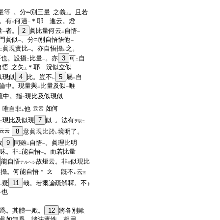
量等
。分
別三量
之義
。且若
一
一
上
。有
何過
＊耶 進云。燈
二
一
量
者。
2
眞比量何云
自悟
一
二
一
門眞似
。分
別自悟悟他
一
一
眞現實比
。亦自悟攝
之。
二
一
レ
悟也。設攝
比量
。亦
3
可
自
二
一
二
自悟
之失
＊耶 況似立似
一
上
似現似
4
比。豈不
5
屬
自
レ
二
論中。現量與
比量及似
唯
二
一
疏中。指
現比及似現似
二
如何
。唯自非
他
云云
レ
現比及似現
7
似
。法有
ヲ以
二
一
二
云云
8
意眞現比於
境明了。
レ
故
9
同雖
自悟
。眞理比明
二
一
昧。非
能自悟
。而若比量
二
一
能自悟
故燈云。非
似現比
ナルヘシ
三
皆攝。何能自悟＊
旣不
云
文
レ
三
疑
11
哉。若爾論疏解釋。不
ト
レ
也
一
爲。其體一歟。
12
將各別歟
眞如無爲。諸法實性。相用