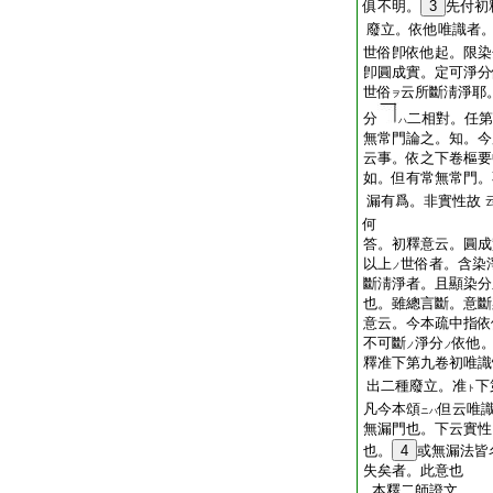
俱不明。
3
先付初
廢立。依他唯識者
世俗卽依他起。限染
卽圓成實。定可淨分
世俗
云所斷淸淨耶
ヲ
分
二相對。任第
ハ
無常門論之。知。今
云事。依之下卷樞要
如。但有常無常門。
漏有爲。非實性故
何
答。初釋意云。圓成
以上
世俗者。含染
ノ
斷淸淨者。且顯染分
也。雖總言斷。意斷
意云。今本疏中指依
不可斷
淨分
依他
ノ
ノ
釋准下第九卷初唯識
出二種廢立。准
下
ト
凡今本頌
但云唯
ニハ
無漏門也。下云實性
也。
4
或無漏法皆
失矣者。此意也
本釋二師證文