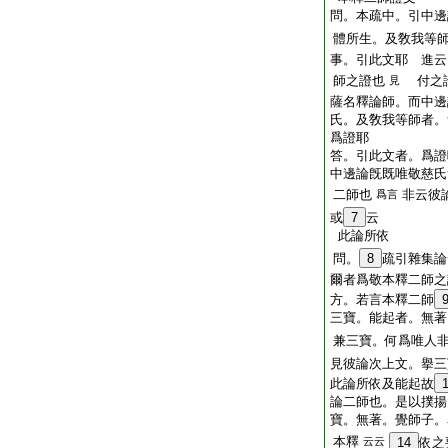
問。本疏中。引中邊
體所生。及敎我等
事。引此文耶 進云
師之證也
付之
見
薩名釋論師。而中邊
氏。及敎我等師者。
爲證耶
答。引此文者。爲證
中邊論旣既唯敬慈氏
二師也
非云彼
爲言
或
7
云
此論所依
問。
8
疏引雜集論
爾者爲敬本釋二師之
方。若言本釋二師
三寶。能起者。無著
兼三寶。何爲唯人
見彼論次上文。擧三
此論所依及能起故
論二師也。是以撲揚
寶。無著。覺師子。
本釋
云云
14
依之