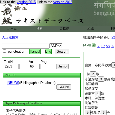
Link to the
version 2015
Link to the
version 2018
ホーム
検索
ご挨拶
組織
利
大正蔵検索
唯識論同學鈔 (No.
22
56
57
58
59
punctuation
Hangul
Eng
TextNo.
Vol.
Page
論第一卷同學鈔第
歸
2
敬
INBUDS
今論歸敬
3
限身業
INBUDS
(Bibliographic Database)
由語離過
Search
然是虛妄
雖總言
4
斷
本釋二師證文
此論所依
Digital Dictionary of Buddhism
世親雖是
電子佛教辭典
5
佛聖弟
6
子
パスワードがない場合は「guest」でログインしてくださ