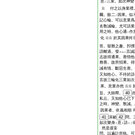
意
三業。如次神變
ノ
付之以身業禮
云
爾。餘二
因果。似
ノ
記心輪。可以意業爲
名敎誡輪。尤可語業
用之時。他心通
作
ハ
化
於其因果何
云云
答。疑難之趣。卽撲
語離過。發
言誠
スルニ
志故得通果。善悟他
務善。故所招果。得
誡有情。斷惡生善。
又知他心。不待於語
言故三輪化三業如次
果。意業亦然
云云
旨。大師釋。
40
私云。又知他心已下
之時。神變。敎誡。
因果者。依義相順
41
演祕
42
問。
如次樂身
意
語
ト
ト
トノ
然是虛妄
問。以遍計所執。可