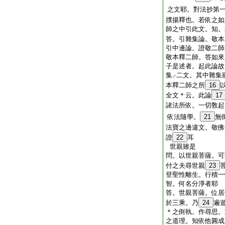
之文耶。對法抄第
撲揚釋也。若依之如
師之中引此文。知。
答。引雜集論。敬本
引中邊論。證敬二師
敬本釋二師。答如來
子是述者。起此論故
集
二文。其中雜集
ノ
本釋二師之所
16
全文＊云。此論
17
諸法所依。一切敎起
依法隨學。
21
無
法寶之邊違文。敬佛
證
22
耳
世親雖是
問。以世親菩薩。可
付之夫尋世親
23
登聖性離生。行積一
智。何名分淨者耶
答。世親菩薩。位居
於三乘。乃
24
遍
＊之倒執。作尋思。
之道理。知依他圓成