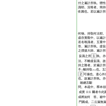
付之遍計所執。體性
識耶。況唯者。簡持
依圓也。若以遍計所
何物。持取何法耶。
虛存實觀中。以遍計
若名唯識者。五重中
答。遍計所執。虛妄
之撲揚大師。遍計所
妄識之所
1
執。亦
法。不離虛妄識。故
持之難者。於遍計所
不
離持取
也。五
ト
スル
2
可攝也。遣心外
也。故遍計所執。亦
雖總言斷
問。本疏中。釋本頌
成實
爾者今此
云云
成將如何 答。祕中
門圓成。二云漏無