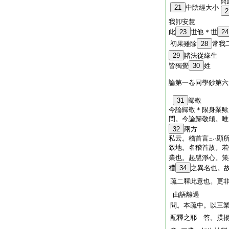
問
21
中陰經大小
2
我卽安慧
此
23
世他＊世
24
初果雖除
28
常我
29
諸法從緣生
皆獨覺
30
姓
論第一卷同學鈔第六
31
歸敬
今論歸敬＊限身業歟
問。今論歸敬頌。唯
32
兩方
私云。稽首言
顯
ニハ
致地。名稽首故。若
業也。起慇淨心。
策
禮
34
之異名也。
疏二釋此意也。更
由語離過
問。本疏中。以三
配釋之耶 答。撲