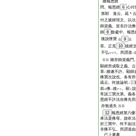
雖報恩經
問。報恩經
6
心付
第耶 進云。疏＊
付之披經現文。以法
師資義。豈非許法佛
師
8
餘處中。報恩
後說僧寶
9
云
云
答。正見
10
彼經
不弘
。所謂道
ロマラ
ハ
雖存師資義門
云云
顯經所成取之義。云
章
雖遂不許。顯師
ハ
佛寶次說也。各有所
疏云。何故論初
三
ノ
前
佛
後
。顯
說
キ
ハ
ナリ
ト
常說三寶次第。義各
恩經不許法在佛先所
亦無過失
云云
12
報恩經第六優
來法是佛母。故依法
於三寶中。何不如法
非佛不弘。所謂道由
已上裏書