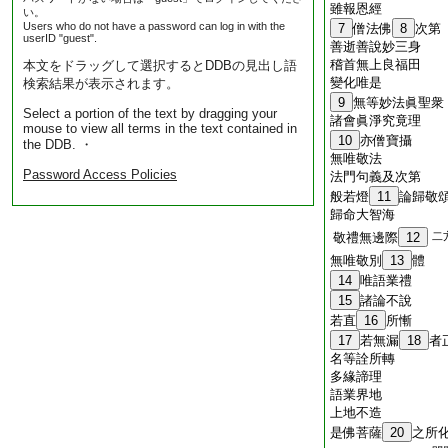
雖報恩經
い。
Users who do not have a password can log in with the
7
僧法佛
8
次第
userID "guest".
善逝善說妙三身
稽首無上良福田
本文をドラッグして選択するとDDBの見出し語
變化唯是
検索結果が表示されます。
9
無等妙法眞聖衆
Select a portion of the text by dragging your
諸會眞淨究竟理
mouse to view all terms in the text contained in
10
亦僧寶攝
the DDB. ・
無唯敬法
Password Access Policies
法門句義及次第
般若燈
11
論歸敬
歸命大智海
敬禮無邊際
12
二
無唯敬別
13
體
14
唯語業禮
15
諸論不說
若直
16
所慚
17
若無漏
18
者
名等詮所轉
多緣諦理
語業界地
上地不造
是佛菩薩
20
之所