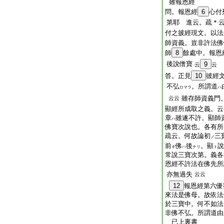
雖報恩經
問。報恩經
6
心付
第耶 進云。疏＊
付之披經現文。以法
師資義。豈非許法佛
師
8
餘處中。報恩
後說僧寶
9
云
云
答。正見
10
彼經
不弘
。所謂道
ロマラ
ハ
雖存師資義門
云云
顯經所成取之義。云
章
雖遂不許。顯師
ハ
佛寶次說也。各有所
疏云。何故論初
三
ノ
前
佛
後
。顯
說
キ
ハ
ナリ
ト
常說三寶次第。義各
恩經不許法在佛先所
亦無過失
云云
12
報恩經第六優
來法是佛母。故依法
於三寶中。何不如法
非佛不弘。所謂道由
已上裏書