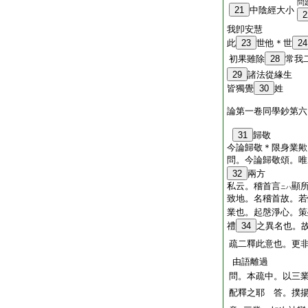
問
21
中陰經大小
2
我卽安慧
此
23
世他＊世
24
初果雖除
28
常我
29
諸法從緣生
皆獨覺
30
姓
論第一卷同學鈔第六
31
歸敬
今論歸敬＊限身業歟
問。今論歸敬頌。唯
32
兩方
私云。稽首言
顯
ニハ
致地。名稽首故。若
業也。起慇淨心。
策
禮
34
之異名也。
疏二釋此意也。更
由語離過
問。本疏中。以三
配釋之耶 答。撲