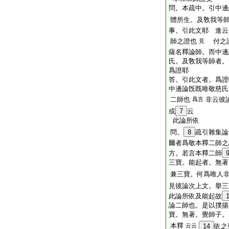
問。本疏中。引中邊
體所生。及敎我等
事。引此文耶 進云
師之證也
付之
見
薩名釋論師。而中邊
氏。及敎我等師者。
爲證耶
答。引此文者。爲證
中邊論旣既唯敬慈氏
二師也
非云彼
爲言
或
7
云
此論所依
問。
8
疏引雜集論
爾者爲敬本釋二師之
方。若言本釋二師
三寶。能起者。無著
兼三寶。何爲唯人
見彼論次上文。擧三
此論所依及能起故
論二師也。是以撲揚
寶。無著。覺師子。
本釋
云云
14
依之