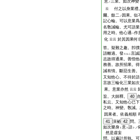
意
三業。如次神變
ノ
付之以身業禮
云
爾。餘二
因果。似
ノ
記心輪。可以意業爲
名敎誡輪。尤可語業
用之時。他心通
作
ハ
化
於其因果何
云云
答。疑難之趣。卽撲
語離過。發
言誠
スルニ
志故得通果。善悟他
務善。故所招果。得
誡有情。斷惡生善。
又知他心。不待於語
言故三輪化三業如次
果。意業亦然
云云
旨。大師釋。
40
私云。又知他心已下
之時。神變。敎誡。
因果者。依義相順
41
演祕
42
問。
如次樂身
意
語
ト
ト
トノ
然是虛妄
問。以遍計所執。可