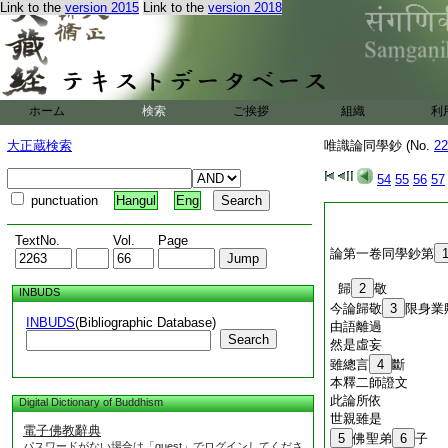
Link to the
version 2015
Link to the
version 2018
ホーム
検索
ご挨拶
組織
利
大正蔵検索
唯識論同學鈔 (No.
22
54
55
56
57
punctuation
Hangul
Eng
TextNo.
Vol.
Page
論第一卷同學鈔第
歸
2
敬
INBUDS
今論歸敬
3
限身業
INBUDS
(Bibliographic Database)
由語離過
Search
然是虛妄
雖總言
4
斷
本釋二師證文
此論所依
Digital Dictionary of Buddhism
世親雖是
電子佛教辭典
5
佛聖弟
6
子
パスワードがない場合は「guest」でログインしてくださ