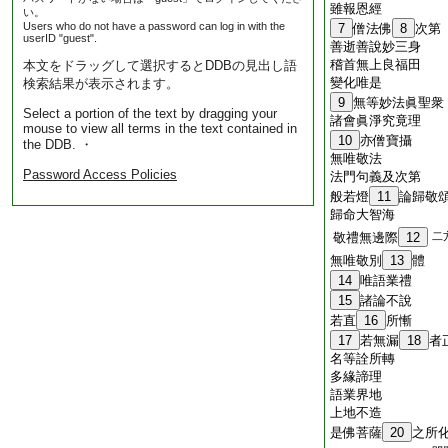
雖報恩經
い。
Users who do not have a password can log in with the
7
僧法佛
8
次第
userID "guest".
善逝善說妙三身
稽首無上良福田
本文をドラッグして選択するとDDBの見出し語
變化唯是
検索結果が表示されます。
9
無等妙法眞聖衆
Select a portion of the text by dragging your
諸會眞淨究竟理
mouse to view all terms in the text contained in
10
亦僧寶攝
the DDB. ・
無唯敬法
Password Access Policies
法門句義及次第
般若燈
11
論歸敬
歸命大智海
敬禮無邊際
12
二
無唯敬別
13
體
14
唯語業禮
15
諸論不說
若直
16
所慚
17
若無漏
18
者
名等詮所轉
多緣諦理
語業界地
上地不造
是佛菩薩
20
之所