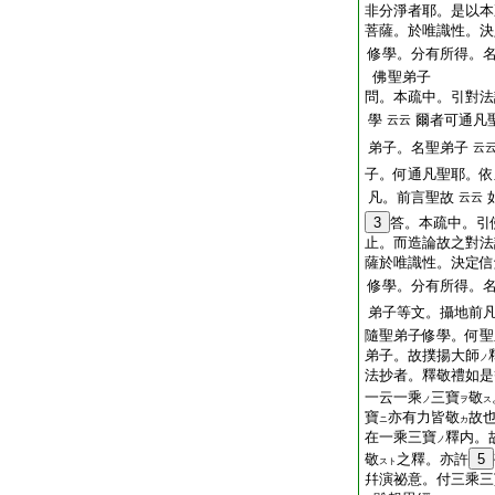
非分淨者耶。是以本
菩薩。於唯識性。決
修學。分有所得。
佛聖弟子
問。本疏中。引對法
學
爾者可通凡
云云
弟子。名聖弟子
云
子。何通凡聖耶。依
凡。前言聖故
云云
3
答。本疏中。引
止。而造論故之對法
薩於唯識性。決定信
修學。分有所得。
弟子等文。攝地前
隨聖弟子修學。何聖
弟子。故撲揚大師
ノ
法抄者。釋敬禮如是
一云一乘
三寶
敬
ノ
ヲ
ス
寶
亦有力皆敬
故
ニ
カ
在一乘三寶
釋内。
ノ
敬
之釋。亦許
5
スト
幷演祕意。付三乘三