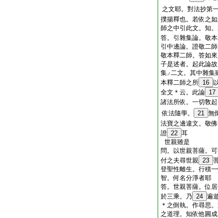
之文耶。對法抄第
撲揚釋也。若依之如
師之中引此文。知。
答。引雜集論。敬本
引中邊論。證敬二師
敬本釋二師。答如來
子是述者。起此論故
集
二文。其中雜集
ノ
本釋二師之所
16
全文＊云。此論
17
諸法所依。一切敎起
依法隨學。
21
無
法寶之邊違文。敬佛
證
22
耳
世親雖是
問。以世親菩薩。可
付之夫尋世親
23
登聖性離生。行積一
智。何名分淨者耶
答。世親菩薩。位居
於三乘。乃
24
遍
＊之倒執。作尋思。
之道理。知依他圓成