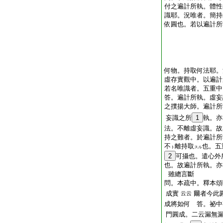
付之遍計所執。體性
識耶。況唯者。簡持
依圓也。若以遍計所
何物。持取何法耶。
虛存實觀中。以遍計
若名唯識者。五重中
答。遍計所執。虛妄
之撲揚大師。遍計所
妄識之所
1
執。亦
法。不離虛妄識。故
持之難者。於遍計所
不
離持取
也。五
ト
スル
2
可攝也。遣心外
也。故遍計所執。亦
雖總言斷
問。本疏中。釋本頌
成實
爾者今此
云云
成將如何 答。祕中
門圓成。二云漏無