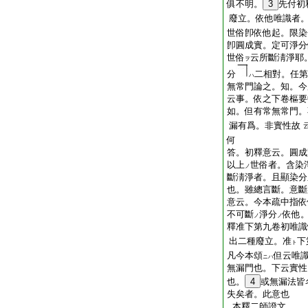
俱不明。
3
先付初
廢立。依他唯識者
世俗卽依他起。限染
卽圓成實。定可淨分
世俗
云所斷淸淨耶
ヲ
分
二相對。任第
ハ
無常門論之。知。今
云事。依之下卷樞要
如。但有常無常門。
漏有爲。非實性故
何
答。初釋意云。圓成
以上
世俗者。含染
ノ
斷淸淨者。且顯染分
也。雖總言斷。意斷
意云。今本疏中指依
不可斷
淨分
依他
ノ
ノ
釋准下第九卷初唯識
出二種廢立。准
下
ト
凡今本頌
但云唯
ニハ
無漏門也。下云實性
也。
4
或無漏法皆
失矣者。此意也
本釋二師證文