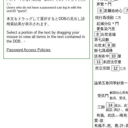
い。
界繋＊門
Users who do not have a password can log in with the
6
若爾命終心
7
userID "guest".
現行爲境顯
二方
本文をドラッグして選択するとDDBの見出し語
起滅分位＊門
検索結果が表示されます。
要集染汚意
Select a portion of the text by dragging your
8
出世道攝
mouse to view all terms in the text contained in
第七品數
the DDB. ・
出世末
9
那
Password Access Policies
餘七識成佛
倶有依中
10
量
11
未證法空量
所立宗因
12
三方
論第五卷同學鈔第一
解因位心所
受倶門
餘倶。受倶
14
疏云。此
三師
頗設
異計
。
二
一
有義。此倶
唯有
ニハ
愛
故
一
有義不
然。應
許
レ
レ
三