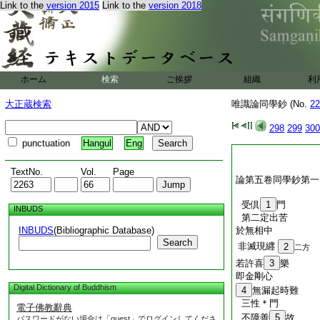
Link to the
version 2015
Link to the
version 2018
ホーム
検索
ご挨拶
組織
利
大正蔵検索
唯識論同學鈔 (No.
22
298
299
300
punctuation
Hangul
Eng
TextNo.
Vol.
Page
論第五卷同學鈔第一
受倶
1
門
INBUDS
第二定出苦
INBUDS
(Bibliographic Database)
於無相中
Search
非滅現纒
2
二方
若許喜
3
樂
即金剛心
Digital Dictionary of Buddhism
4
無漏起時難
三性＊門
電子佛教辭典
不障善
5
故
パスワードがない場合は「guest」でログインしてくださ