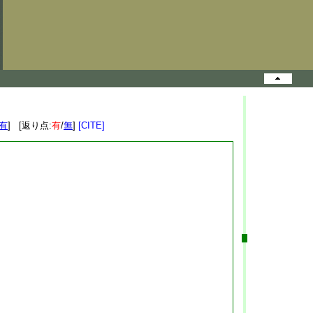
有
] [返り点:
有
/
無
]
[CITE]