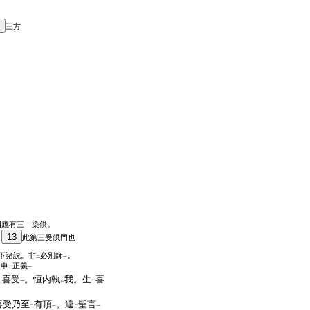
三方
相應有三 染倶。
13
。
此第三受倶門也
下諸説。非
必別師
。
二
一
後申
正義
二
一
喜受
。恒内執
我。生
喜
二
一
レ
二
喜受乃至
有頂
。違
聖言
二
一
二
一