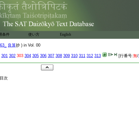
用条件
使い方
English
63_
良算
抄 ) in Vol. 00
301
302
303
304
305
306
307
308
309
310
311
312
313
[行番号:
無
/
目次