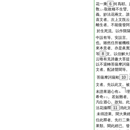
花一乘
6
何爲耶。
敎
取敗種不生譬
ニハ
義。妙法花兩文。誰
喜文者。次上文旣云
離生者。不能復發阿
於生死流。以作限
中設有等。安設言。
也。雖然任所被機根
來本意者。亦是眞實
等
8
文。以信解大
云唯有見諦趣大菩提
以不退轉菩薩摩訶薩
文者。配諸聲聞等。
菩薩摩訶薩歟
10
文者。先以此文。被
未證果迴心有
理
ル
希奇
。若如難者
ナリ
凡位迴心。故知。此
法花攝釋
11
消此
未得證果。聞大乘
任此釋者。先行二乘
果類。聞此經已。發