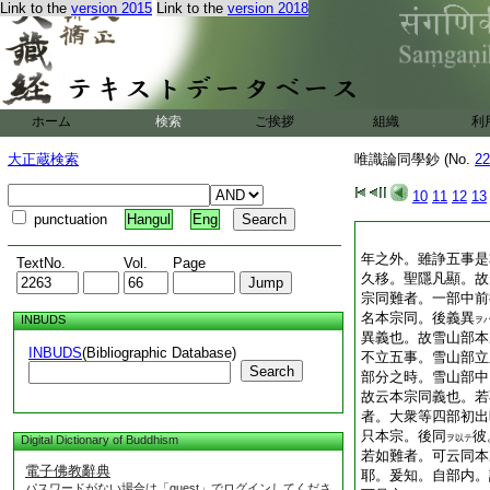
Link to the
version 2015
Link to the
version 2018
ホーム
検索
ご挨拶
組織
利
大正蔵検索
唯識論同學鈔 (No.
22
10
11
12
13
punctuation
Hangul
Eng
年之外。雖諍五事是
TextNo.
Vol.
Page
久移。聖隱凡顯。故
宗同難者。一部中前
名本宗同。後義異
INBUDS
ヲ
異義也。故雪山部本
INBUDS
(Bibliographic Database)
不立五事。雪山部立
Search
部分之時。雪山部中
故云本宗同義也。若
者。大衆等四部初出
只本宗。後同
彼
Digital Dictionary of Buddhism
ヲ以テ
若如難者。可云同本
電子佛教辭典
耶。爰知。自部内。
パスワードがない場合は「guest」でログインしてくださ