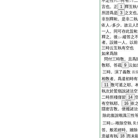
不定性
何有
二
ナレハ
ント
言也。正
1
釋互執
所證爲是
3
之文也
非別釋歟。是非二執
依人
多少。故云人
ノ
一人。同可存此旨歟
釋之。後
縱答之
ニハ
者。設雖一人。以前
三時云互執有空也
如來爲除
問付三時敎。且爲
敎耶。答疏
9
云如
三時。演了義敎
云
相敎者。爲遣初時有
11
敎可遮之耶。
執次於鷲嶺說諸法空
二時所殘僅皆
14
有空執耶。
16
依
隱密言敎。便撥諸法
除此復說唯識三性
三時
唯除空執
見
ニハ
答。般若經時。雖除
意破有執
18
而未