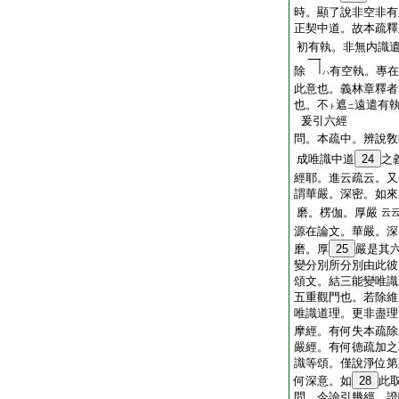
時。顯了說非空非有
正契中道。故本疏釋
初有執。非無内識
除
有空執。專在
ハ
此意也。義林章釋者
也。不
遮
遠遣有
ト
ニ
爰引六經
問。本疏中。辨說敎
成唯識中道
24
之
經耶。進云疏云。又
謂華嚴。深密。如來
磨。楞伽。厚嚴
云
源在論文。華嚴。深
磨。厚
25
嚴是其
變分別所分別由此彼
頌文。結三能變唯識
五重觀門也。若除維
唯識道理。更非盡理
摩經。有何失本疏除
嚴經。有何德疏加之
識等頌。僅說淨位第
何深意。如
28
此
問。今論引幾經。證