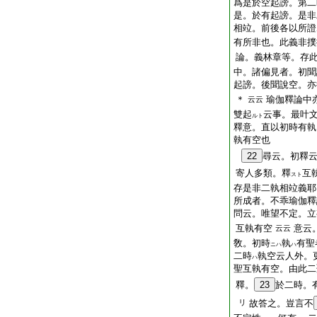
爲是
於
空起謗。第二
是。於有起謗。是非
相竝。前後各以所證
有所非也。此義非撲
論。義林章等。存
中。諸偏見者。初聞
起謗。後聞說空。亦
＊
瑜伽釋論中
云云
雙起
云事。最叶
ルト
釋意。直以初時有執
執有空也
22
尋云。初釋
寄人多類。釋
互
スト
存是非二執相竝義耶
所成者。不乖瑜伽釋
問云。唯望不定。立
互執有空
意云
云云
敎。初時
執
有聖
ニハ
ハ
二時
執空云人外。
ハ
聖互執有空。由此二
釋。
23
於二時。
リ
故答之。豈言不