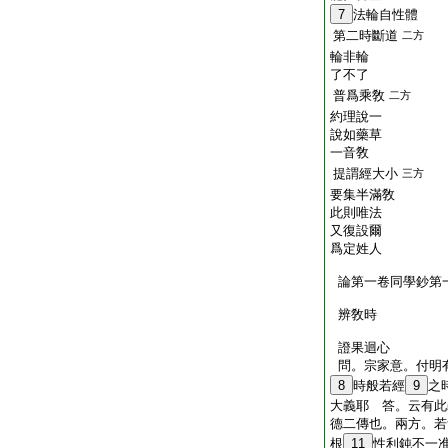
7
法輪自性體
第二時斷道
二方
輪非輪
了不了
普爲乘敎
二方
約理說一
說如藥草
一音敎
提謂經大小
三方
要集半滿敎
此則唯法
又復設爾
爲定姓人
論第一卷同學鈔第
辨敎時
證果迴心
問。宗家意。付明
8
時般若經
9
之
大義耶 答。云有此
德二傳也。兩方。若
根
11
性利鈍不一