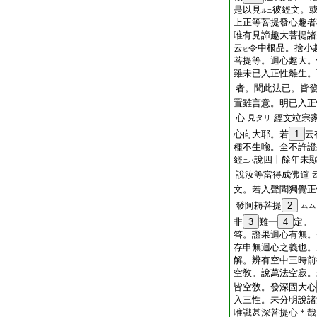
是以見
彼經文。
ルニ
上正等菩提發心趣者
唯有見諦趣大菩提諸
云
令中根品。捨小
ヒ
菩提等。迴心趣大。
雖未已入正性離生。
者。聞此法已。皆
置雖言意。明已入正
心
經文竝宗
見タリ
心向大耶。若
1
云
種不生喩。全不許證
經
說四十餘年未
ニハ
說汝等當得成佛道
文。若入聲聞獨覺正
發阿耨菩提
2
云云
非
3
難一
4
定。
答。證果迴心有無。
存申無迴心之義也。
解。辨有空中三時前
空敎。說萬法空寂。
皆空敎。發深固大心
入三性。未分明說諸
唯識甚深菩提心＊哉