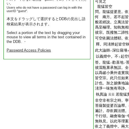
可見之
い。
龍猛皆空
Users who do not have a password can log in with the
userID "guest".
問。龍猛提婆意。依
何 兩方。若不起皆
本文をドラッグして選択するとDDBの見出し語
般若經說。立萬法皆
検索結果が表示されます。
爲至極理。知執無相
彼宗。旣撥無二諦性
Select a portion of the text by dragging your
mouse to view all terms in the text contained in
可空依圓法體耶。依
the DDB. ・
釋。同淸辨起皆空
Password Access Policies
此大論師
深位薩埵
ハ
以義燈中。不
起空
ト
答。龍猛
歡喜地
ハ
ノ
彼瀉瓶禀承無誤。全
以爲破小乘外道實我
皆空宗。此只任如來
計也。加之披佛地論
淸淨一味無有乖諍。
執異論
若龍猛
云云
非空非有宗之時。寧
菩薩製提婆百論釋。
遍計。存依圓法體。
千行頌。融會瑜伽･
無執見。以此等理案
依之了義燈中。兩大