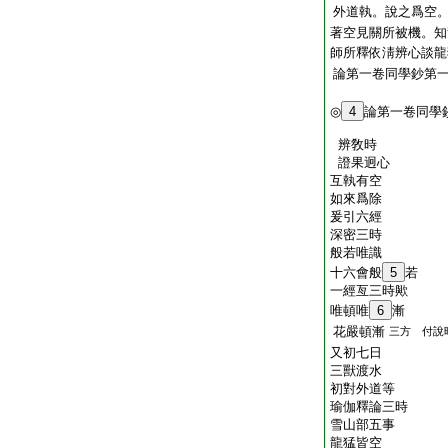
外道執。說之爲空
著空見關所被機。知
師所釋依淸辨心談龍
論第一卷同學鈔第
◎
4
論第一卷同學
辨敎時
證果迥心
互執有空
如來爲除
爰引六經
深密三時
般若唯識
十六會般
5
若
一經亙三時歟
唯頓唯
6
漸
花嚴頓漸
三方 付說
又初七日
三獸渡水
初對外道等
瑜伽釋論三時
雪山部五事
龍猛皆空