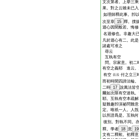
文次第者。上擧三乘
果。對之云雖未已入
如理師釋此事。卽
次至章
15
釋。撲
迴心因聞般若。悔修
名迴修也。非趣大
凡於迴心有二。此是
諸處可准之
尋云
互執有空
問。宗家意。初二
有空之義耶 進云。
有空
付之立三
云云
而初時聞四諦法輪。
二時
17
說萬法皆
爾如次限有空迷執。
耶。互執有空本疏解
疑難趣卽演祕問難意
定。唯祇一人。人旣
以所證爲是。互執何
後別。對執不同。
釋。學者
18
意
19
文有二釋歟。初釋意