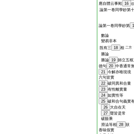
應自體云事歟
16
論第一卷同學鈔第
論第一卷同學鈔第
數論
變易非本
旣有三
18
相
二方
勝論
勝論
19
師立五根
德句
20
中香通常
21
今解亦唯現境
六句皆實
22
破同異和合量
23
有性離實量
24
如實性等
25
破和合句義實
26
大自在天
27
聲皆是常
破餘乘
滑澁等相
28
狀
香味假實