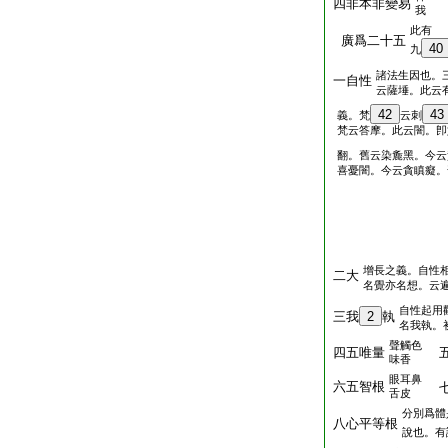
四非本非變易
我
此有
廣爲二十五
40
九
諸法生因也。
一自性
云薩埵。此云
42
43
義。梵
云刺
梵云答摩。此云闇。卽
翻。舊云染麁黑。今云
喜憂闇。今云貪瞋癡。
增長之義。自性
二大
名覺亦名想。云
自性起用
三我
2
執
名我執。
聲觸色
四五唯量
五
味香
眼耳鼻
六五智根
七
舌皮
分別爲體
八心平等根
說也。有