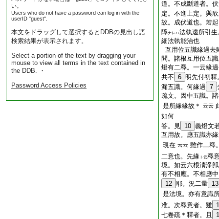
道。不成斷道者。伏
い。
Users who do not have a password can log in with the
定。不進上定。與欣
userID "guest".
故。成伏道也。若起
本文をドラッグして選択するとDDBの見出し語
障
法執遠所引生
ナレハ
検索結果が表示されます。
細法執能治也
互用位五識緣過去
Select a portion of the text by dragging your
問。諸根互用位五識
mouse to view all terms in the text contained in
燈有二釋。一云緣過
the DDB. ・
共不
6
明先付初釋
Password Access Policies
漏五識。何緣過
7
疏文。因中五識。諸
是所緣緣故＊
云云
如何
答。見
10
義燈文
互用故。應五識亦緣
現在
雖作二釋
云云
二意也。先緣
釋
ト云
境。如云六根淸淨卽
有不相應。不相應中
12
耶。況二量
13
是法境。亦有意識
准。次釋意者。雖
七卷疏＊釋者。且