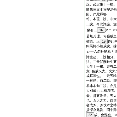
說。必定生十一根。
取第三亦本亦變易句
因。作此釋耶
答。本疏二說。非大
二說。今此諍論。源
猶有二
16
諦＊
云
若無其理。何强成之
難也。正
19
答此
約展轉小相成說。據
此十六名唯變易＊
諦生起。二說相分。
法。二云我慢唯生五
大生十一根。亦有二
意
色成火大。火大
ハ
成耳等也。二云五唯
一根也。前二說。卽
易非本句二說。亦是
大別成
五根釋者
ト云
者。是五唯量。五大
也。五大之力。自無
者成斧。斧伐木之時
揚深存此旨。問中雖
22
成。會難也。