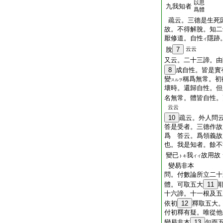
以思
九我知者
爲體
疏云。三德是生死
故。不得解脫。知二
厭修道。自性
隱跡
イ
脫
7
云云
又云。二十三諦。由
8
成自性。皆是實
變
稱爲無常。初
スルヲ
壞時。還歸自性。但
名無常。體皆自性。
云云
10
疏云。外人問
答是受者。三德作故
爲 答云。爲領義故
也。我是知者。餘不
變已
我
故用故
トキ
イイ
變易非本
問。付數論所立二十
體。可取五大
11
十六諦。十一根及五
依初
12
釋取五大
付初釋有疑。唯從他
變易非本
13
句而