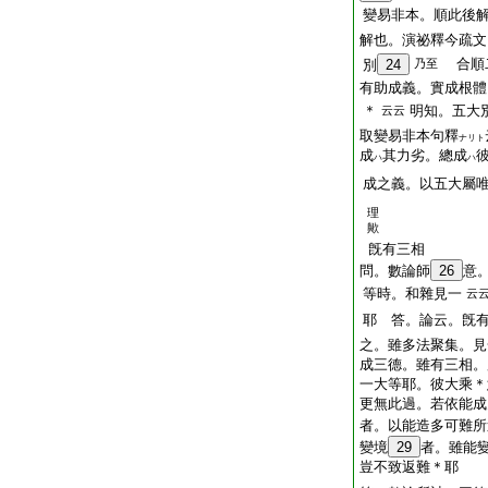
變易非本。順此後
解也。演祕釋今疏文
合順
別
24
乃至
有助成義。實成根體
＊
明知。五大
云云
取變易非本句釋
ナリト
成
其力劣。總成
ハ
ハ
成之義。以五大屬
理
歟
旣有三相
問。數論師
26
意
等時。和雜見一
云
耶 答。論云。旣
之。雖多法聚集。見
成三德。雖有三相。
一大等耶。彼大乘＊
更無此過。若依能成
者。以能造多可難所
變境
29
者。雖能
豈不致返難＊耶