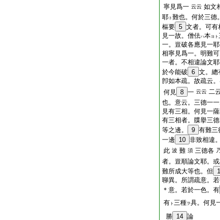
寧見爲一
如文
云云
耶
難也。何於三德
ト
樞要
5
文者。可有
見一故。僧佉
本
ハ
ヨト
一。豈破各應見一耶
相寧見爲一。明難可
一者。不相違論文耶
於今能破
6
文。總
卽如本疏。故疏云。
二
何見
8
一
云云
也。意云。三德一一
見有三相。何見一薩
有三相者。牒擧三德
等之邊。
9
有難三
一邊
10
非致相違
此
難
三德各
波
須
者。豈順論文耶。或
難所成大等也。但
聊異。所謂疏意。若
＊意。若於一色。有
有
三種
具。何見
ト
ヲ
勝
14
論