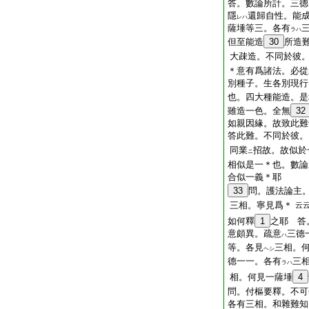
答。數論所計。三德
隱
還歸自性。能
レハ
薩埵等三。各有
ラハ
但至能造
30
所造
大疎造。不同於彼
＊意有爲諸法。必從
別種子。生各別現行
也。四大種能造。是
雖造一色。全無
32
如親因緣。故致此難
答此難。不同於彼。
同業
招故。故似於
ニ
相似是一＊也。數論
合似一義＊耶
33
問。護法論主
三相。寧見爲＊
云
如何釋
1
之耶 答
意頗異。疏意
三德
ハ
等。各見
三相。
ヘシ
德一一。各有
三
ラハ
相。何見一薩埵
4
問。付樞要釋。不可
各有三相。和雜難知