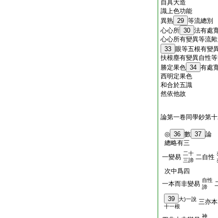
自具大造
識上色功能
異熟
29
等流總別
心心所
30
法有處
心心所有變異等流歟
33
眼等五根有變
扶根塵有變異自性等
勝定果色
34
有處
西明定果色
和合於五識
然依他故
論第一卷同學鈔第十
◎
36
數
37
論
總略有三
二十
一變易
二自性
三諦
次中爲四
自性
一本而非變易
諦
39
大)一說
三亦本
十一根
神