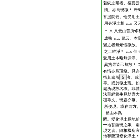
若依之爾者。樞要云
情。亦爲現穢＊
云
菩提院云。他受用土
用身淨土相
又
云云
＊
又云由昔所修
文
成熟
疏云。本
云云
變之者無煩惱穢故。
之土唯淨＊
但
云云
受用土本唯無漏淨。
異熟果皆己無故＊
有情亦爲現穢。見亦
指其處所
5
者。或
等。或於穢土現。如
處所現故名穢。非體
法華經衆生見劫盡大
穩等文。現處亦爾。
所便現。或在西方
然由本爲
問。變化淨土爲地前
十地菩薩現之歟 兩
現之者。隨根機所宜
地菩薩現變化淨土＊