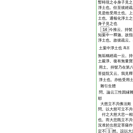
暫時現之令身子見之
淨土也。但至彼經疏
見是他受用土也。上
土也。通報化淨土之
身子見之也
14
今推云。持髻
知葉中一釋迦。故指
淨土也。故彼疏云。
土葉中淨土也
爲言
無垢稱經疏一云。持
土嚴淨。復有無量寶
用土。持髻乃在第
菩提院又云。我見釋
淨土也。亦他受用
雜引生體
問。論云三性因縁
耶
大慈立不共佛法歟
問。以大慈可立不共
付之大慈大悲一相
也。而大悲既立不共
況准於出慈定菩薩作
定不
1
然。設以大