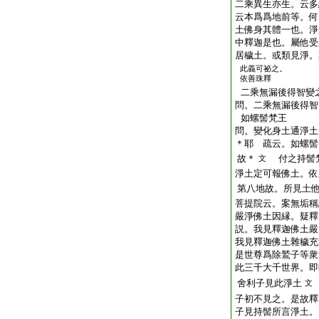
二乘異生亦生。云多
云本爲爲地前等。何
土佛身其體一也。淨
中釋迦是也。屬他受
居穢土。或類見淨。
此義可祕之。
依善珠釋
二乘無漏後得智變
問。二乘無漏後得智
如螺髻梵王
問。變化身土通淨土
＊耶 疏云。如螺髻
故＊
付之持髻梵
文
淨土定可報佛土。依
第八地故。所見土
菩提院云。案無垢稱
嚴淨佛土因縁。疑釋
説。我見釋迦佛土嚴
我見釋迦佛土雜穢充
是世尊爲除鷲子等衆
此三千大千世界。即
舍利子見此淨土
文
子初不見之。是故釋
子見持髻所言淨土。