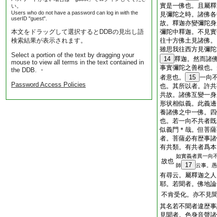
實是一佛也。且屬釋
い。
Users who do not have a password can log in with the
見彌陀之時。諸佛各
userID "guest".
故。釋迦亦變彌陀身
本文をドラッグして選択するとDDBの見出し語
彌陀中釋迦。不見實
検索結果が表示されます。
往十方佛土見諸佛。
雖思我往西方見彌陀
Select a portion of the text by dragging your
14
釋迦。然而諸
mouse to view all terms in the text contained in
事實彌陀之善根也。
the DDB. ・
者意也。
15
一向
Password Access Policies
也。其所以者。許共
共故。諸佛互變一身
形状相似義。此義邊
養諸佛之中一佛。四
也。若一向不共者既
似義門＊哉。但菩薩
者。菩薩必有歴事諸
有共類。有共者爲本
如實義者異一向
故也
17
師
云事。愚
有尋云。屬釋迦之人
耶。若聞者。佛地論
不肯受化。亦不見
其名若不聞者違歴事
見聞者。色身音聲諸