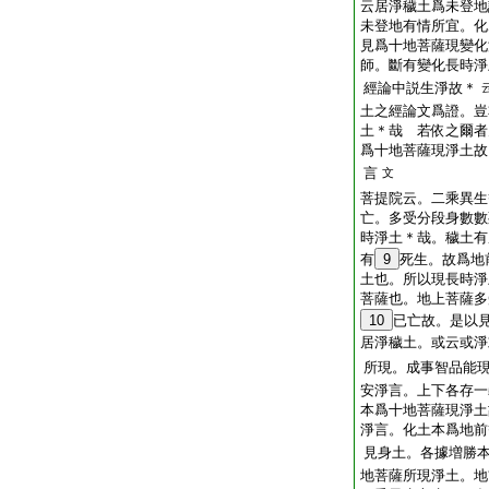
云居淨穢土爲未登地
未登地有情所宜。化
見爲十地菩薩現變化
師。斷有變化長時淨
經論中説生淨故＊
土之經論文爲證。豈
土＊哉 若依之爾者
爲十地菩薩現淨土故
言
文
菩提院云。二乘異生
亡。多受分段身數數
時淨土＊哉。穢土有
有
9
死生。故爲地
土也。所以現長時淨
菩薩也。地上菩薩多
10
已亡故。是以
居淨穢土。或云或淨
所現。成事智品能
安淨言。上下各存一
本爲十地菩薩現淨土
淨言。化土本爲地前
見身土。各據増勝
地菩薩所現淨土。地