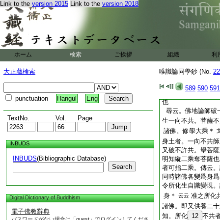
Link to the
version 2015
Link to the
version 2018
或一菩薩多佛化。
文見唯識佛地文。或
受用所化。若爾菩薩
論誠説分明者
9
歟
屬多佛云難
10
不
ホーム
検索
ご挨拶
組織
利
先。智増上類法爾而
大。繋屬令然屬一佛
大正蔵検索
唯識論同學鈔 (No.
22
＊哉。但至四依供佛
論之。實報佛爲所化
589
590
591
時。供養所現諸佛故
punctuation
Hangul
Eng
也
尋云。佛地論師破
TextNo.
Vol.
Page
生一向不共。菩薩不
諸佛。修學大乘＊
身土者。一向不共師
INBUDS
又破不許共。擧菩薩
INBUDS
(Bibliographic Database)
明知縱二乘奪菩薩也
Search
者可指二乘。傳云。
同時諸佛各變爲身爲
令所化生自識變現。
身＊
准之所化
云云
Digital Dictionary of Buddhism
諸佛。即又供養二十
電子佛教辭典
知。所化
12
不共
パスワードがない場合は「guest」でログインしてくださ