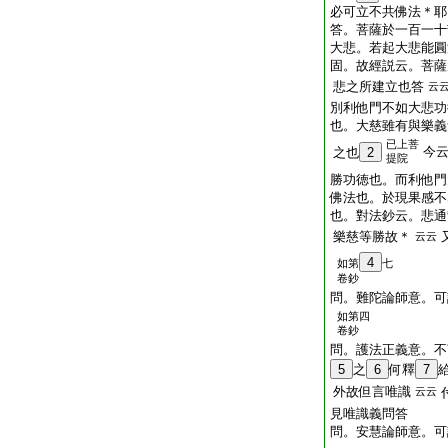
必可立不共佛法＊耶
答。菩薩於一百一十
大悲。若起大悲能圓
固。故經説云。菩薩
悲之所建立也答
云
別利他門不如大悲功
也。大慈雖有與樂義
已上菩
今
之也
2
提院
勝功徳也。而利他門
佛法也。於現果感不
也。對法鈔云。悲通
樂慈等勝故＊
云云
4
如第
七
卷鈔
問。難陀論師意。可
如第四
卷鈔
問。護法正義意。不
5
之
6
何釋
7
外故但言唯識
云云
見唯識義問答
問。安慧論師意。可