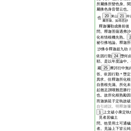
所屬佛所變色身。聞
屬佛色身音聲云也。
20
21
東山
仰
也
屬菩薩。如尋思抄
釋迦彌勒成佛前後
問。釋迦菩薩遇弗沙
化有情根機先熟。
祕引佛地論。釋迦所
沙佛令釋迦超九劫
依因行勤
24
墮何
耶。是以年度論中。
藏
25
摩訶衍中無
答。依因行勤＊墮定
異求。但釋迦所化根
自善根先滿。所化未
起翹足讃嘆難思勝行
也。故所化根熟勵因
而迦旃延子定執故破
自引經説。明釋迦彌
1
上文破小乘定執
見者居穢土
問。他受用土可通
者。見論上下皆云純