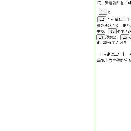
問。安慧論師意。
11
之
建仁二年
12
本云
禪公沙汰之次。略記
規模。
13
少少入
14
謬錯歟。
15
乘出離火宅之因矣
于時建仁二年十一
論第十卷同學鈔第