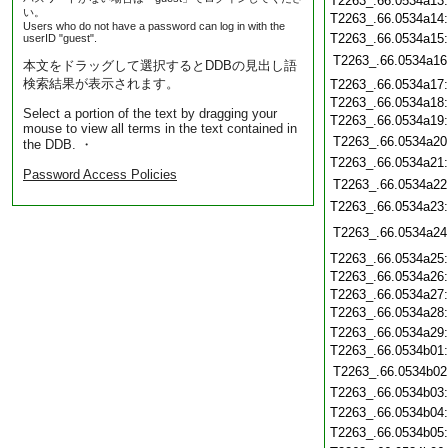
T2263_.66.0534a13
い。
T2263_.66.0534a14
Users who do not have a password can log in with the
T2263_.66.0534a15
userID "guest".
T2263_.66.0534a16
本文をドラッグして選択するとDDBの見出し語
検索結果が表示されます。
T2263_.66.0534a17
T2263_.66.0534a18
Select a portion of the text by dragging your
T2263_.66.0534a19
mouse to view all terms in the text contained in
T2263_.66.0534a20
the DDB. ・
T2263_.66.0534a21
Password Access Policies
T2263_.66.0534a22
T2263_.66.0534a23
T2263_.66.0534a24
T2263_.66.0534a25
T2263_.66.0534a26
T2263_.66.0534a27
T2263_.66.0534a28
T2263_.66.0534a29
T2263_.66.0534b01
T2263_.66.0534b02
T2263_.66.0534b03
T2263_.66.0534b04
T2263_.66.0534b05