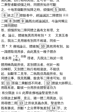
:
無此義。以行相尋其體。定可非一體。況
:
二乘聖者斷煩惱之時。同體所知亦可斷
:
之。十地菩薩斷所知障之時。煩惱何
5
留耶。
:
6
依之
7
燈餘卷中。經論誠説二障體別
云云
:
二障
8
別體
9
義既出經論誠説。今論何獨云
:
二障同體耶
:
答。煩惱所知二障同體之義有文有理。文
:
者。論云。體雖無異而用有別＊
又第五卷
文
:
云。我法二見用雖有別而不相違。同依一
:
慧＊
文
佛地論云。體雖無
10
異然用有別。如
:
一識體取境用多。由此熏生一種子體亦
＊文。自餘
:
有多用
理者。凡我法二執於一境
文略之
:
體用轉爲能所依。若別體法者。何於一相
:
分轉耶。又別體二執行相相違故。不能倶
:
起。如斷常二見等。二執既倶爲能所依。知
:
同體云事。我見既爾。餘貪等二障准可知。但
:
至
11
菩薩二乘斷惑不同者。
12
撲揚大師釋云。
:
用既有差。斷彼一分用所依體聖道功力
:
有分限故
此釋依佛地論聖道勢力有
云云
:
分限故之解釋。意云。雖一體二用異故。以
:
用尋體二用
13
之所依其義亦異。聖道勢力
:
既有勝劣。所斷＊之分齊寧無差別
14
乎。次