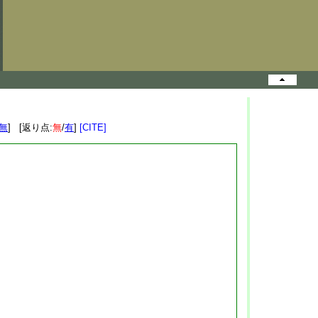
無
] [返り点:
無
/
有
]
[CITE]