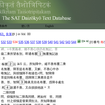
:
13
界所起嗔自無始
14
來。唯所知障耶
:
燈云。論此於無覆○等者。問。所知障中有法
:
恚愛。法恚即嗔。云何無記。答。有二解。一云
:
望煩惱説嗔唯不善。望所知障即是無記。
:
二云法恚亦是不善。若爾應縛能感異熟。
:
答。雖是不善望義有別。不名爲縛。亦不
用条件
使い方
English
:
感果。二解前正。論説無記不通不善
:
云云
63_
良算
抄 ) in Vol. 00
:
疏十
15
本云。問。法執既通不善。何故非縛。
:
答。不由不善性即是縛。如心王等性即非
532
533
534
535
536
537
538
539
540
541
542
543
544
[行番号:
有
/
:
縛。法執但由煩惱倶故令成不善。非性是
:
縛。○今實義者。雖不善心倶仍名無記。菩
:
薩二乘所望各別。即通有覆
1
無覆無記故
:
文
:
云。所知障中。縱不善有覆二乘
樞要
2
云
論五
:
名無覆。障菩提名有覆。又解。不善心中亦
:
唯無記。與煩惱障不相違也○問。智障障
:
菩提則唯名有覆。惑障障三乘應非是不
:
善。答。智障
3
唯眞見但名有覆。惑障令處生
:
死
4
故通不善。又自損損他故＊
文
:
二障同體
:
問。煩惱所知二障爲同體。將如何 答。同體
:
也 付之煩惱是發業潤生法。所知障微細