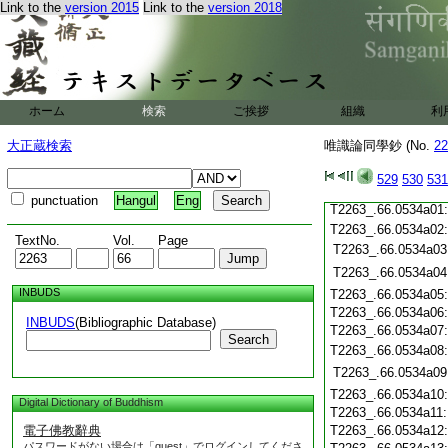
T2263_.66.0533c19
Link to the
version 2015
Link to the
version 2018
T2263_.66.0533c20
T2263_.66.0533c21
T2263_.66.0533c22
T2263_.66.0533c23
T2263_.66.0533c24
ホーム
検索
ご挨拶
組織
利
T2263_.66.0533c25
T2263_.66.0533c26
大正蔵検索
唯識論同學鈔 (No.
22
T2263_.66.0533c27
T2263_.66.0533c28
529
530
531
T2263_.66.0533c29
punctuation
Hangul
Eng
T2263_.66.0534a01
T2263_.66.0534a02
TextNo.
Vol.
Page
T2263_.66.0534a03
T2263_.66.0534a04
INBUDS
T2263_.66.0534a05
T2263_.66.0534a06
INBUDS
(Bibliographic Database)
T2263_.66.0534a07
Search
T2263_.66.0534a08
T2263_.66.0534a09
T2263_.66.0534a10
Digital Dictionary of Buddhism
T2263_.66.0534a11
電子佛教辭典
T2263_.66.0534a12
パスワードがない場合は「guest」でログインしてくださ