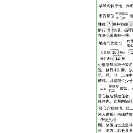
劫等名解行地。亦
不發深固
名資糧位
大心故
性種
7
姓幷種姓
8
解行
9
地攝。攝釋
在法花會未解一乘。
此
地者同此意也
廻
10
1
入資糧
勝位。
12
兼劣通前
歟
心熏増無漏種子皆名
逸。修行未殊勝。故
第一釋。但十三住中
解釋。以資糧位少分
顯幽鈔
故知。
云云
同之
發心位名種姓住者。
姓住也。此釋同攝釋
發心亦種姓地。經
未入僧祇行未殊勝故
佛現八相
問。諸佛出世成道時
何 兩方。若必具者