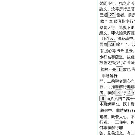
聲聞小行。指之名菩
論文。汝等所行是菩
已還
27
發者。前
故＊
經直指少行
文
擧昔大行。退與不退
經文。即依論意探經
師匠云。法花論中
雲雨
28
喩＊了。
菩提心等
意云
云云
少行名菩薩道。故種
故會之指少行名菩薩
善根不失
1
故也
非勝解行
問。二乘聖者迴心向
行。可攝勝解行地耶
者。勝解
3
行
4
6
而八六四二萬十
本疏解釋也。既非資
義燈中。非勝解行
爾者。既發大心。不
行者。十三住中。何
何非勝解行耶
答。見義燈文。有二