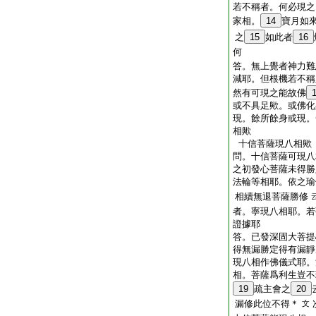
若不稱者。何必現之
家相。
14
寶月如
之
15
如此者
16
何
答。無上覺者神力難
減耶。但根機若不稱
然有可現之能故佛
或不具足歟。或佛化
現。餘所餘身或現。
相歟
十信菩薩現八相歟
問。十信菩薩可現八
之初發心菩薩未得勝
法輪等相耶。依之瑜
相續無退菩薩勝修
者。寧現八相耶。若
證據耶
答。已發深固大菩提
得無漏勝定得有漏靜
現八相作佛儀式耶。
相。菩薩爲利生豈不
19
疏主會之
20
漏修此位不得＊
文