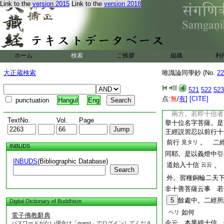
Link to the
version 2015
Link to the
version 2018
文標初發心住。出十
心住所攝也。是以見
此文了。即顯十信
今此文同身子經六十
同故有多少
給ヘリ
ホーム
検索
ご挨拶
組織
利
僧祇行云事 若依之
祇十信也
大正蔵検索
唯識論同學鈔 (No.
見タリ
22
仁王十善道
521
522
523
問。仁王般若經中
点:
無
/
有
]
[CITE]
punctuation
Hangul
Eng
者十善菩薩者。爲同
兩方。若即十信者
TextNo.
Vol.
Page
擧十位名字菩薩。是
王經説習忍以前行十
前行
。 二
見タリ
INBUDS
同耶。是以義燈中引
INBUDS
(Bibliographic Database)
道始入十信
云云
。
Search
外。習種銅輪二天
非十善菩薩云事 若
5
餘處中。二經所
Digital Dictionary of Buddhism
如何
ヘリ
電子佛教辭典
今云。本業經十信。
パスワードがない場合は「guest」でログインしてくださ