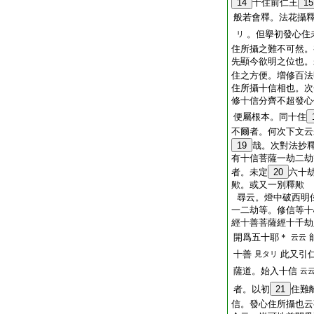
14
十住前仁王
15
般若會釋。法花攝
。但擧初發心住
リ
住所攝之難不可然。
先顯今欲明之位也。
住之方便。増修百法
住所攝十信相也。次
修十信分齊不超發心
便屬根本。同十住
不爾者。何次下文云
19
哉。次對法抄
有十信菩薩一劫二劫
者。未定
20
六十
歟。或又一別釋歟
尋云。燈中破西明
一二劫等。修信等十
經十善菩薩經十千劫
開爲五十耶＊
云云
十善
此又引
見タリ
薩道。始入十信
云
者。以初
21
住難
信。發心住所攝也云