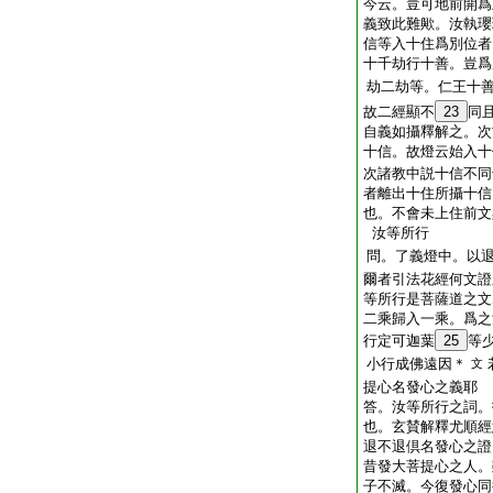
今云。豈可地前開爲
義致此難歟。汝執瓔
信等入十住爲別位者
十千劫行十善。豈爲
劫二劫等。仁王十
故二經顯不
23
同
自義如攝釋解之。次
十信。故燈云始入十
次諸教中説十信不同
者離出十住所攝十信
也。不會未上住前文
汝等所行
問。了義燈中。以
爾者引法花經何文證
等所行是菩薩道之文
二乘歸入一乘。爲之
行定可迦葉
25
等
小行成佛遠因＊
文
提心名發心之義耶
答。汝等所行之詞。
也。玄賛解釋尤順經
退不退倶名發心之證
昔發大菩提心之人。
子不滅。今復發心同