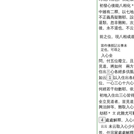
初發心後能八相化
中雖有二釋。以七地
不正義爲疑難耶。設
退類。忽非難歟。次
後。永不退也。不云
前之位。現八相成
當作佛授記云事未
定也。可尋之
入心全
問。付五位廢立。且
見道。將如何 兩方
住出三心各經多倶胝
如云
1
以入住出各
位。一心三心十六心
何經若干劫數耶。依
初地入住出三心皆
全立見道者。豈見道
興法師等。難取入心
劫耶＊
此難尤可
文
4
處處解釋。入心
未云取入心少
云云
答。任宗家處處解釋