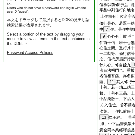
い。
僧祇以前修行也。是
Users who do not have a password can log in with the
字品中列住行向地名
userID "guest".
上住前有十位名字
本文をドラッグして選択するとDDBの見出し語
修行是心。若逕一劫
検索結果が表示されます。
中
7
住。是住中増
Select a portion of the text by dragging your
9
心心有十故
等＊
mouse to view all terms in the text contained in
住前十信。唯十心無
the DDB. ・
心住之間。重行其十
Password Access Policies
一二劫等。修行信等
之。僧祇所攝所行増
餘九心。修自餘九
者百法明門也。重披
名信相菩薩。亦名假
薩。
11
其人修行
十善。若一劫二劫三
報。十善有三品。上
中品粟散王。下品人
方入住位。若不爾
次第。十住以前修十
13
仁王經。十善
海。中下品善粟散
意全同本業經釋義品