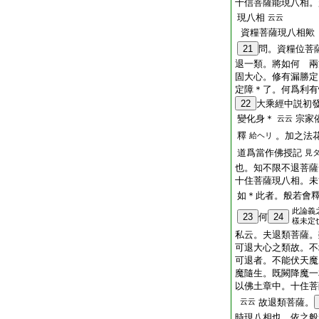
十信菩薩能現八相。
現八相
云云
資糧菩薩現八相歟
21
問。資糧位菩
退一類。將如何 兩
固大心。修有漏勝定
定障＊了。何爲利有
22
大乘經中説初
變化身＊
宗家
云云
釋
。加之法
給ヘリ
道爲當作佛授記
見
也。知不限不退菩薩
十住菩薩現八相。未
如＊此者。般若會
此論義
23
何
24
樣未定
私云。夫退類菩薩。
可退大心之類故。不
可退者。不能伏天魔
魔隨生。既闕降魔一
以佛土章中。十住菩
云云
故退類菩薩。
時現八相也。依之般