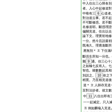
中入住出三心障各別
者。入心中起修道對
中唯有三
6
心道者
對治道云事。若不起
不可斷修惑。若不斷
名修道耶。斷惑理證
偏關見道。住出以去
論下文。理實初地修
一分。然今且説最初
既淹久。理應進斷所
應無別＊
下住滿
文
斷倶生所知一分也。
難
9
通。但三心十
之如極七反有人。七
智也。雖數數起其相
別説之。
10
依之
稍寛。乃至相見道後
道＊
人師存見道
文
至對法抄者。彼文數
中
11
八住出即有
一一起滅定。只入
例如麟喩入見道
言