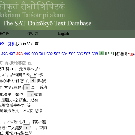
一
レ
レ
二
。見
章下文
。雖
29
未
入
二
一
二
レ
色
。悲願自在。隨受生故。
一
生
三界
業縛。彼
32
猶有
故
下
二
一
上
生故之文。豈非
分段
二
用条件
使い方
English
耶 答。佛地論二云。若
63_
。或隨
良算
煩惱感生勢力
抄 ) in Vol. 00
。
一
二
一
後生。伏
諸煩惱
起
定願
二
一
二
496
497
498
499
500
501
502
503
504
505
506
507
508
[行番号:
無
/
成佛
因
。如
前道理
乃至
云云
一
二
一
可
有
悲増菩薩
也
レ
二
一
感生勢力
。是豈非
九品
一
三
義
耶。故補闕章云。如
佛
一
二
迴心即伏
餘惑
而
4
得
變
二
一
中
或有
生
方受
變易
5
文
一
中
上
地論第二類也。
6
或迴
定願力
之類也。或有
二
一
煩惱感生勢力
等
二
一
隨煩惱等文。不
兼
悲増
レ
二
力
。不
過
七生
。若以
無
一
レ
二
一
二
遙經
二大無數
7
生
。或隨
二
一
任
煩惱力
感
生勢
二
一
レ