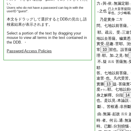
力
與
依
無漏定願
い。
ト
下
二
一
Users who do not have a password can log in with the
已上大旨菩提院
之也
userID "guest".
レ
草也。少少略載
本文をドラッグして選択するとDDBの見出し語
乃是實身
二方
検索結果が表示されます。
問。七地以前菩薩。
耶。疏云。受
三途
Select a portion of the text by dragging your
二
mouse to view all terms in the text contained in
地以去菩薩。穢業悉
the DDB. ・
實受
惡趣
苦耶。況
二
一
常
10
習也。設菩
Password Access Policies
理
耶。加
之見
智
一
レ
二
不
疑
菩薩無
云云
レ
二
耶
答。七地以前菩薩。
途苦
也。凡代受苦
一
實勝
13
益
菩薩實
一
度
耶。七地以前
ナラン
身之解釋。分段
14
也。是以見
本論説
二
一
斷
。苦根通
非所
一
二
由
無漏
起故
云云
二
一
時
者。何云
通
無
一
レ
二
時。已斷
分別煩惱
二
一