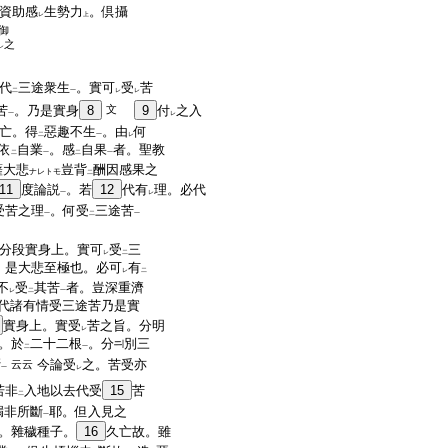
資助感
生勢力
。倶攝
レ
上
御
之
レ
代
三途衆生
。實可
受
苦
二
一
レ
レ
苦
。乃是實身
8
文
9
付
之入
一
レ
亡。得
惡趣不生
。由
何
二
一
レ
依
自業
。感
自果
者。聖教
二
一
二
一
薩大悲
豈背
酬因感果之
ナレトモ
二
11
度論説
。若
12
代有
理。必代
一
レ
受苦之理
。何受
三途苦
一
二
一
分段實身上。實可
受
三
レ
二
。是大悲至極也。必可
有
レ
二
不
受
其苦
者。豈深重濟
レ
二
一
代諸有情受三途苦乃是實
實身上。實受
苦之旨。分明
レ
。於
二十二根
。分
別三
二
一
斷
今論受
之。苦受亦
云云
一
レ
若非
入地以去代受
15
苦
二
漏非所斷
耶。但入見之
一
。雜穢種子。
16
久亡故。雖