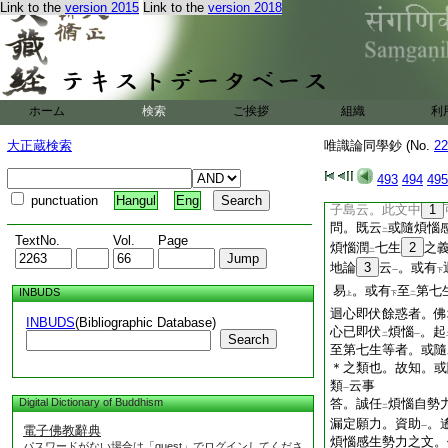
二
Link to the
version 2015
Link to the
version 2018
生
云事
。菩提院云
一
上
30
地亦不
生
無
レ
二
31
乃至
或亦許
悲願自在隨受
云云
33
身
耶
ホーム
検索
ご挨拶
組織
利
一
問。章家以
何爲
證
レ
レ
大正蔵検索
唯識論同學鈔 (No.
有學位。迴
向菩提
22
感
彼生
已。於
最
二
一
二
493
494
495
力
。資
34
後身
一
二
punctuation
Hangul
Eng
子島云。此文中
1
問。既云
或隨煩惱
二
TextNo.
Vol.
Page
煩惱潤
七生
2
之
二
地論
3
云
。或有
一
下
易
。或有
至
第七
INBUDS
上
下
二
迴心即伏餘惑者。佛
INBUDS
(Bibliographic Database)
心已即伏
煩惱
。起
二
一
Search
至第七生等者。或隨
＊之類也。故知。或
類
云事
一
Digital Dictionary of Buddhism
答。誠任
煩惱自勢
二
漏定願力。資助
。
電子佛教辭典
一
煩惱感生勢力之文。
パスワードがない場合は「guest」でログインしてくださ