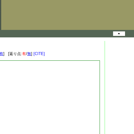
有
] [返り点:
有
/
無
]
[CITE]