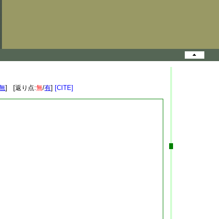
無
] [返り点:
無
/
有
]
[CITE]