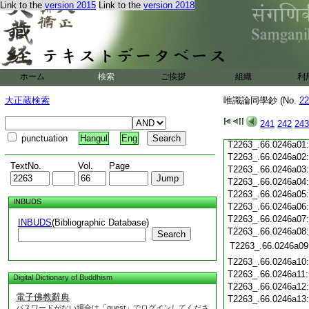
Link to the
version 2015
Link to the
version 2018
T2263_.66.0245c19
T2263_.66.0245c20
T2263_.66.0245c21
T2263_.66.0245c22
T2263_.66.0245c23
T2263_.66.0245c24
ホーム
検索
ご挨拶
組織
利
T2263_.66.0245c25
T2263_.66.0245c26
大正蔵検索
唯識論同學鈔 (No.
22
T2263_.66.0245c27
T2263_.66.0245c28
241
242
243
T2263_.66.0245c29
punctuation
Hangul
Eng
T2263_.66.0246a01
T2263_.66.0246a02
TextNo.
Vol.
Page
T2263_.66.0246a03
T2263_.66.0246a04
T2263_.66.0246a05
INBUDS
T2263_.66.0246a06
T2263_.66.0246a07
INBUDS
(Bibliographic Database)
T2263_.66.0246a08
Search
T2263_.66.0246a09
T2263_.66.0246a10
T2263_.66.0246a11
Digital Dictionary of Buddhism
T2263_.66.0246a12
電子佛教辭典
T2263_.66.0246a13
パスワードがない場合は「guest」でログインしてくださ