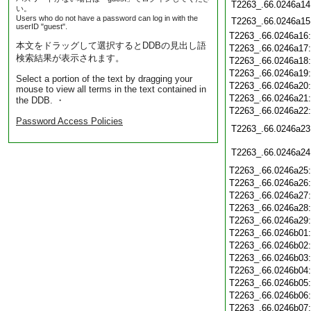
T2263_.66.0246a14
い。
Users who do not have a password can log in with the
T2263_.66.0246a15
userID "guest".
T2263_.66.0246a16
本文をドラッグして選択するとDDBの見出し語
T2263_.66.0246a17
検索結果が表示されます。
T2263_.66.0246a18
T2263_.66.0246a19
Select a portion of the text by dragging your
T2263_.66.0246a20
mouse to view all terms in the text contained in
T2263_.66.0246a21
the DDB. ・
T2263_.66.0246a22
Password Access Policies
T2263_.66.0246a23
T2263_.66.0246a24
T2263_.66.0246a25
T2263_.66.0246a26
T2263_.66.0246a27
T2263_.66.0246a28
T2263_.66.0246a29
T2263_.66.0246b01
T2263_.66.0246b02
T2263_.66.0246b03
T2263_.66.0246b04
T2263_.66.0246b05
T2263_.66.0246b06
T2263_.66.0246b07