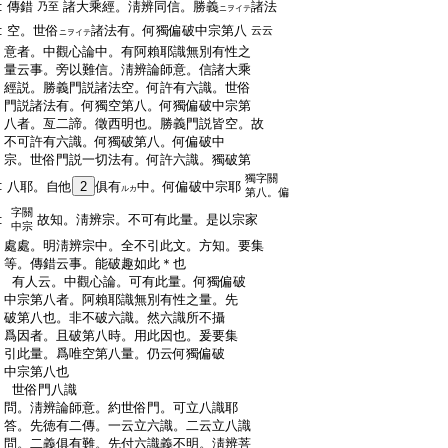
:
傳錯
諸大乘經。淸辨同信。勝義
諸法
乃至
ニヲイテ
:
空。世俗
諸法有。何獨偏破中宗第八
云云
ニヲイテ
:
意者。中觀心論中。有阿賴耶識無別有性之
:
量云事。旁以難信。淸辨論師意。信諸大乘
:
經説。勝義門説諸法空。何許有六識。世俗
:
門説諸法有。何獨空第八。何獨偏破中宗第
:
八者。亙二諦。徵西明也。勝義門説皆空。故
:
不可許有六識。何獨破第八。何偏破中
:
宗。世俗門説一切法有。何許六識。獨破第
獨字關
:
八耶。自他
2
俱有
中。何偏破中宗耶
ルカ
第八。偏
字關
:
故知。淸辨宗。不可有此量。是以宗家
中宗
:
處處。明淸辨宗中。全不引此文。方知。要集
:
等。傳錯云事。能破趣如此＊也
:
有人云。中觀心論。可有此量。何獨偏破
:
中宗第八者。阿賴耶識無別有性之量。先
:
破第八也。非不破六識。然六識所不攝
:
爲因者。且破第八時。用此因也。爰要集
:
引此量。爲唯空第八量。仍云何獨偏破
:
中宗第八也
:
世俗門八識
:
問。淸辨論師意。約世俗門。可立八識耶
:
答。先徳有二傳。一云立六識。二云立八識
:
問。二義俱有難。先付六識義不明。淸辨菩