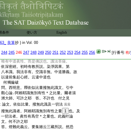
:
尋云。淸辨眞性。依般若經。實是佛説也。
:
護法眞性。依深密等。亦是佛説也。如何
:
云淸辨眞性非佛説耶。若爾護法眞性。
:
亦違般若。豈非
17
違教耶。次先所引。染
:
淨集
18
起心經者。小乘經
19
也。未説中道。
:
如何以違集起心經。名違中道勝義耶｣
用条件
使い方
English
:
答。深密經中。説三時教。初時有教。第二
:
時空教。第三時中道教也。今以第三時。
63_
良算
抄 ) in Vol. 00
:
返
見
初時有
説依圓。第二時空
遍計也。
テ
レハ
ハ
ハ
:
然今淸辨云般若
空依圓。故非佛説意。
ハ
244
245
246
247
248
249
250
251
252
253
254
255
256
[行番号:
有
/
:
邊主妄執也。是故皆空眞性。非佛説眞性。
:
唯有中道眞性。而是佛説也。護法菩薩。
:
依深密經。初時有教所説。染淨因果。第
:
八本識。我法非有。空識非無。中道勝義。故
:
以違前集起心經。云違中道也
:
何獨偏破
:
問。西明意。釋依似比量撥無此識文。引中
:
觀心論
阿賴耶識無別有性＊之比量。爾者淄
ノ
:
洲大師。可許之耶 答。不許也 付之見
:
論文。依似比量。撥無此識及一切法
云云
:
撥無此識者。阿賴耶識無別有性之量
1
也。及
:
一切法者。眞性有爲空＊之量也。此義叶論
:
文。何不許之耶
:
答。燈難此義云。要集雖云三藏所説。然恐