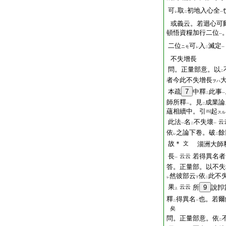
可
取
初地入心全
レ
二
一
或義云。若迴心可
頓悟資糧加行二位
一
二位
可
入
滅定
ニモ
レ
二
一
不失增長
問。正量部意。以
二
者今此不失增長
ヲハ
本疏
7
中釋
此事
二
一
師所釋
。見
成業論
一
二
蘊相續中。引
起
スル
此法
名
不失壞
云
一
二
一
依
之論下卷。破
餘
レ
二
故＊
文
淄洲大師
長
若得異名者
云云
一
答。正量部。以不失
然彼部云
依
此不
レ
下
二
果
云云
所
9
說卽
上
釋
得異名
也。若爾
二
一
矣
問。正量部意。依
二