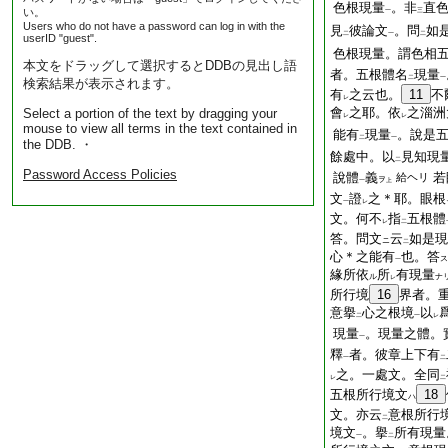
色根現量
。非
直
い。
一
三
Users who do not have a password can log in with the
見
彼論文
。問
如
二
一
二
userID "guest".
色根現量。謂色相
本文をドラッグして選択するとDDBの見出し語
者。五根體名
現量
二
一
検索結果が表示されます。
有
之云也。
11
不
レ
會
之耶。依
之淄洲
Select a portion of the text by dragging your
レ
レ
mouse to view all terms in the text contained in
能有
現量
。說是
二
一
the DDB. ・
餘處中。以
見知現
二
Password Access Policies
說體
義
若
給ヘリ
ヲ
一
上
文
證
之＊耶。眼根
一
レ
文。何不
指
五根體
レ
二
答。問文
云
如是現
ニ
二
心＊之能有
也。答
ス
一
緣所依
所
有現量
ル
ナ
レ
所行境
16
界者。
意擧
心之根境
以
二
一
レ
現量
。現量之體。
一
釋
者。彼章上下有
一
二
之。一處文。全同
レ
二
五根所行境文
18
ハ
文。亦云
意根所行
二
境文
。擧
所有現量
一
二