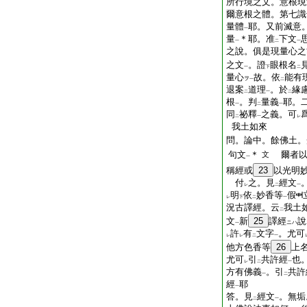
所行境之文。意根現
爾意根之體。第七識
量體
耶。又前滅意
一
量
＊耶。准
下文
一
二
一
之說。俱是現量心之
之文
。證
眼根名
一
下
二
量心
故。依
能有
ヲ
一
二
退案
道理
。於
緣
二
一
二
根
。判
量義
耶。
一
二
一
同
祕釋
之義。可
二
一
レ
我土如來
問。論中。餘佛土。
句文
＊
爾者
文
一
稱經或
23
以光明
付
之。見
經文
レ
二
一
明
依
妙香等
假
レ
下
二
一
況古譯經。云
我土
二
文
新
25
譯經
說
ニハ
一
許
有
文字
。尤可
レ
レ
二
一
他方色香等
26
上
尤可
引
共許經
也
レ
二
一
方有佛義
。引
共許
一
二
經
耶
一
答。見
經文
。無垢
二
一