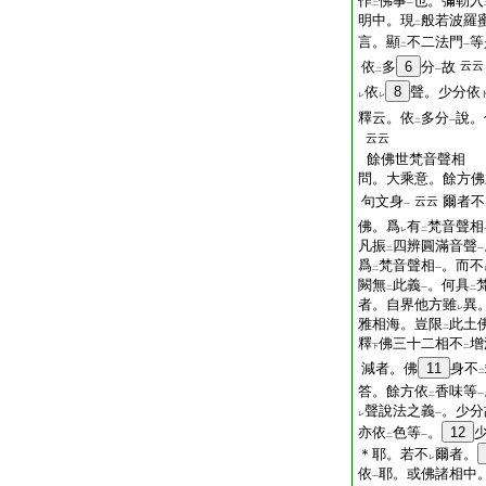
作
佛事
也。彌勒入
二
一
明中。現
般若波羅
二
言。顯
不二法門
等
二
一
依
多
6
分
故
云云
二
一
依
8
聲。少分依
レ
レ
釋云。依
多分
說。
二
一
云云
餘佛世梵音聲相
問。大乘意。餘方佛
句文身
爾者不
云云
一
佛。爲
有
梵音聲相
レ
二
凡振
四辨圓滿音聲
二
一
爲
梵音聲相
。而不
二
一
闕無
此義
。何具
二
一
二
者。自界他方雖
異
レ
雅相海。豈限
此土
二
釋
佛三十二相不
增
下
二
減者。佛
11
身不
二
答。餘方依
香味等
二
一
聲說法之義
。少分
レ
一
亦依
色等
。
12
二
一
＊耶。若不
爾者。
レ
依
耶。或佛諸相中
一