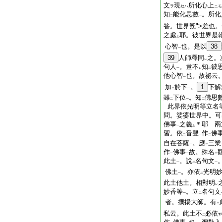
文
現
所化心上
ヲ
セハ
ニモ
知
能化思數
。所化
二
一
答。世界旣
">差
也。
之處
耶。彼世界是
上
心智
也。是以
38
一
39
人師釋同
之。
レ
句人
。豈不
知
彼
一
レ
二
他心智
也。故祕云
一
加
於下
。
1
下解
二
一
雖
下位
。知
佛思
二
一
二
此界依光明等立名
問。娑婆世界中。可
佛事
之義
＊耶 兩
一
上
習。依
音聲
作
佛
二
一
二
自在菩薩
。應
三業
一
二
作
佛事
故。殊名
一
一
二
此土
。說
名句文
一
二
一
佛土
。亦依
光明
一
二
此土他土。相對明
レ
妙香等
。立
名句文
一
二
者。撲揚大師。有
二
私云。此土不
必依
二