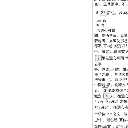
色
。正其因中。不
一
レ
通
27
許也。以
此
レ
致
聊
レ
二
簡
也
一
若迴心可爾
問。漸悟菩薩。見道
若起者。見道刹那忩
專不
可
起
滅定
耶
レ
レ
二
一
中。滅定
修道究
ヲハ
2
畢若迴心可爾
云事
答。見道正
體。限
キ
二
預＊之義
。見道位
一
法等事
也。非
相見
一
二
中間起
散。別時方
レ
者。
3
餘處義燈＊
滅定
4
人。後迴
一
可
有
入
滅定
之類
レ
下
二
一
得
滅定
。後迴心
二
一
一切位中＊之文。豈
抄中。迴心通
五位
二
旣同
論文
。誰可
二
一
二