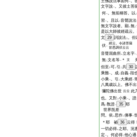
土佛說法事如何
。
一
文字說
。又彼土菩
一
何
。無垢稱答。以
一
習
。且以
音聲說法
一
二
無文字說者。顯
無
レ
二
是以大師彼經疏云。
文
29
詞說法
。但
上
經云。令諸菩薩
伏
一
皆悉調伏云云
音聲屈曲所
立名字
レ
一
無
文名等
＊
列
文
二
一
但至
可
引
共
30
下
レ
二
乘難
。成
自義
段
一
二
一
小乘
。引
大乘經
一
二
一
八萬歳以上。佛不出
彌陀佛出世
此
云云
也。又對
小乘
。證
二
一
爲
敎證
35
耶
二
一
世界旣差
問。依
思
作
佛事
レ
二
一
＊耶 祕
36
云得
一切必得
之耶。況
レ
定
。何必得
他心通
一
二