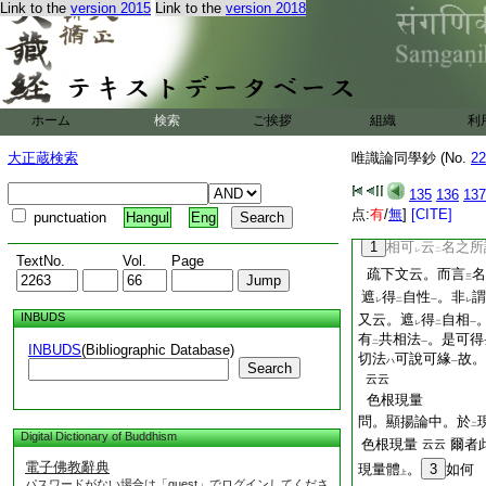
Link to the
version 2015
Link to the
version 2018
答。先自相者。不可
上可
21
擬宜
之
二
一
體
之時。體上有
可
一
下
離
自相
更無
其體
二
一
二
一
自相
無
共相
之故
一
二
一
詮
共相自性
也。
レ
二
一
ホーム
検索
ご挨拶
組織
利
所詮之義中。詮
體
レ
卽得
共相中自相
者
大正蔵検索
唯識論同學鈔 (No.
22
二
一
自性者。簡
句之所
二
遮
非火
等
云
得
135
136
137
ヲ
二
一
レ
二
点:
有
/
無
]
[CITE]
punctuation
Hangul
Eng
體
而論
之。非
ト
レ
二
1
相可
云
名之所
レ
二
TextNo.
Vol.
Page
疏下文云。而言
名
三
遮
得
自性
。非
謂
レ
二
一
レ
INBUDS
又云。遮
得
自相
レ
二
一
有
共相法
。是可得
二
一
INBUDS
(Bibliographic Database)
切法
可說可緣
故。
ハ
一
Search
云云
色根現量
問。顯揚論中。於
二
Digital Dictionary of Buddhism
色根現量
爾者
云云
電子佛教辭典
現量體
。
3
如何
上
パスワードがない場合は「guest」でログインしてくださ