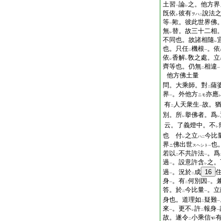
土習
論
之。他方界
一
レ
旣依
彼有
說法
ヲハ
レ
二
等
歟。彼此世界佛
一
無
替。故三十二相
レ
不同也。故諸相隨
レ
也。只任
機根
。依
二
一
依
香解
敎之處。立
レ
レ
齊等也。仍無
相違
二
一
他方佛土量
問。大乘師。對
薩
二
界
。外他方
亦應
ニモ
一
有
人天衆生
故。
二
一
別。所
擧佛者。爲
レ
レ
云。了義燈中。不
レ
也 付
之立
今比
ハ
レ
二
界
佛出世
也
ニ
スヘシト
一
若以
不共許法
。爲
二
一
過
。設意許含
之。
一
レ
過
。況於
成
16
一
二
身
。有
何別因
。
一
二
一
答。於
今比量
。立
二
一
身也。道理如
疑難
二
一
來
。更不
許
報身
一
レ
二
一
故。遂令
小乘信
二