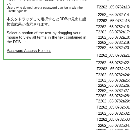
い。
T2262_.65.0782a13
Users who do not have a password can log in with the
userID "guest".
T2262_.65.0782a14
本文をドラッグして選択するとDDBの見出し語
T2262_.65.0782a15
検索結果が表示されます。
T2262_.65.0782a16
T2262_.65.0782a17
Select a portion of the text by dragging your
mouse to view all terms in the text contained in
T2262_.65.0782a18
the DDB. ・
T2262_.65.0782a19
T2262_.65.0782a20
Password Access Policies
T2262_.65.0782a21
T2262_.65.0782a22
T2262_.65.0782a23
T2262_.65.0782a24
T2262_.65.0782a25
T2262_.65.0782a26
T2262_.65.0782a27
T2262_.65.0782a28
T2262_.65.0782a29
T2262_.65.0782b01
T2262_.65.0782b02
T2262_.65.0782b03
T2262_.65.0782b04