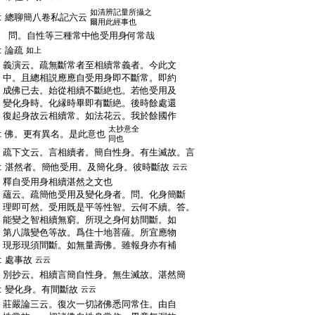
如清辨記量所攝之
:
總聊簡八卷私記六云
爾用此經事也
:
問。自性等三種常中他受用身何常哉
:
論疏
如上
:
義演云。疏無斷常者至相續常義者。今此文
:
中。且總相説應應自受用身即不斷常。即約
:
成佛已去。始從相續不斷絶也。若他受用及
:
變化身時。化縁時畢即有斷絶。後時餘處還
:
復起身故云相續常。如法花云。我於餘國作
太抄意全
:
佛。更有異名。是此意也
同也
:
疏下文云。言相續者。簡自性身。有生滅故。言
:
湛然者。簡他受用。及簡化身。彼時斷故
云云
:
釋自受用身相續湛然之文也
:
蘊云。疏簡他受用及變化身者。問。化身簡斷
:
理即可然。受用既是平等性智。云何不續。答。
:
能變之智相續無窮。所現之身何妨間斷。如
:
第八識變色等故。爲住十地菩薩。所宜應物
:
現形現須間斷。如無量壽佛。雖報身亦有補
:
處事故
云云
:
別抄云。相續言簡自性身。無生滅故。湛然簡
:
變化身。有間斷故
云云
:
莊嚴論三云。復次一切諸佛悉同常住。由自