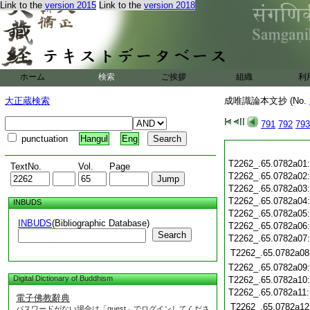
Link to the
version 2015
Link to the
version 2018
ホーム
検索
ご挨拶
組織
利
大正蔵検索
成唯識論本文抄 (No.
791
792
793
punctuation
Hangul
Eng
T2262_.65.0782a01
TextNo.
Vol.
Page
T2262_.65.0782a02
T2262_.65.0782a03
T2262_.65.0782a04
INBUDS
T2262_.65.0782a05
INBUDS
(Bibliographic Database)
T2262_.65.0782a06
Search
T2262_.65.0782a07
T2262_.65.0782a08
T2262_.65.0782a09
Digital Dictionary of Buddhism
T2262_.65.0782a10
T2262_.65.0782a11
電子佛教辭典
T2262_.65.0782a12
パスワードがない場合は「guest」でログインしてくださ