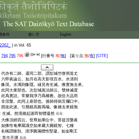
用条件
使い方
English
2262_
) in Vol. 65
794
795
796
[行番号:
有
/
無
] [返り点:
無
/
有
]
[CITE]
:
代亦有二師。還同二部。謂彭城竺僧弼造丈
:
六即眞論云。如月在高天影現百水。水清則
:
像現。水濁則像隱。縁見有生滅。佛實無去來。
:
此同大衆部也。次彭城嵩法師云。雙林滅度
:
此爲實説。常樂我淨乃爲權教。故信大品而
:
非涅槃。此同上座部也。後師得病舌爛口中。
:
因改此迷。引懸鏡高殿爲喩。像雖去來鏡無
:
生滅。然境雖起謝而智體凝然
云云
:
大佛頂經四云。世尊如果位中。菩提涅槃眞
:
如佛性奄摩羅識空如來藏大圓鏡智。七種
:
名稱謂雖別。清淨圓滿體性堅凝。如金剛王
:
常住不壞
云云