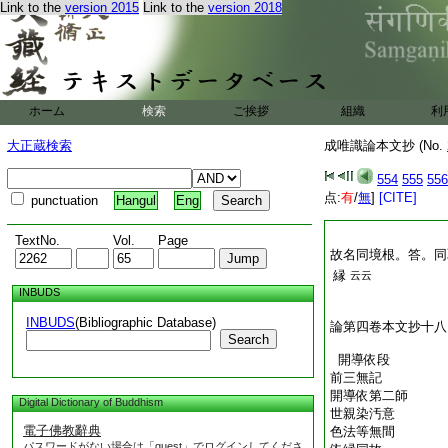
Link to the
version 2015
Link to the
version 2018
ホーム
検索
ご挨拶
組織
利
大正蔵検索
成唯識論本文抄 (No.
554
555
556
点:
有
/
無
]
[CITE]
punctuation
Hangul
Eng
TextNo.
Vol.
Page
故名同境根。答。同
縁
云云
INBUDS
INBUDS
(Bibliographic Database)
論第四卷本文抄十八
Search
開導依段
前三無記
開導依第二師
Digital Dictionary of Buddhism
世親染汚意
電子佛教辭典
色法等無間
パスワードがない場合は「guest」でログインしてくださ