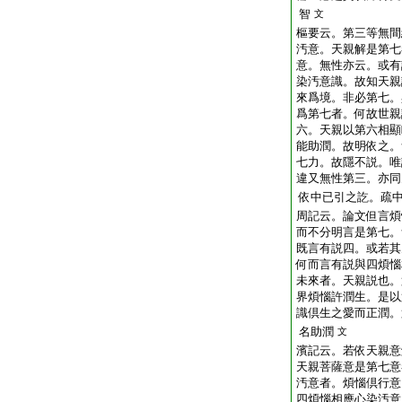
智
文
樞要云。第三等無間
汚意。天親解是第七
意。無性亦云。或有
染汚意識。故知天親
來爲境。非必第七。
爲第七者。何故世親
六。天親以第六相顯
能助潤。故明依之。
七力。故隱不説。唯
違又無性第三。亦同
依中已引之訖。疏
周記云。論文但言煩
而不分明言是第七。
既言有説四。或若其
何而言有説與四煩惱
未來者。天親説也。
界煩惱許潤生。是以
識倶生之愛而正潤。
名助潤
文
濱記云。若依天親意
天親菩薩意是第七意
汚意者。煩惱倶行意
四煩惱相應心染汚意