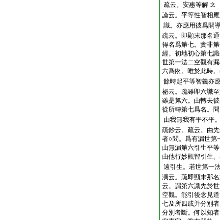
疏云。安惠等解
文
論云。平等性智相應
識。亦應用彼爲開
疏云。即顯末那名通
得名爲第七。實非第
經。初地初心第七識
世第一法二空觀有漏
六爲依。唯於此時。
餘時起平等智義亦
祕云。疏雖即六識至
雖是第六。由轉去彼
從所轉第七爲名。問
由我無我有平不平
疏鈔云。疏云。由先
者○問。爲有漏世第
由無漏第六引生平等
由他行妙觀智引生。
遠引生。若世第一
演云。疏即顯末那名
云。謂第六識先於世
空觀。能引後念見道
七及所四或并分別者
分別者斷。何以知者