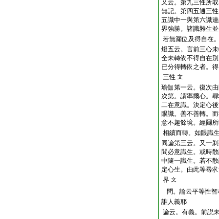
又云。第九三性所取
無記。第四五通三性
五識中一與第六識連
界強勝。諸識雜生並
若無漏位及得自在
燈五云。言前三心未
全未轉依不得自在別
已分得轉依之者。得
三性
文
瑜伽第一云。復次由
次第。謂率爾心。尋
二在意識。決定心後
眼識。善不善轉。而
意不趣餘境。經爾所
相續而轉。如眼識
同論第三云。又一刹
間必意識生。或時散
中隨一識生。若不散
定心生。由此等尋求
界
文
問。論云平等性智
誰人義耶
論云。有義。前説