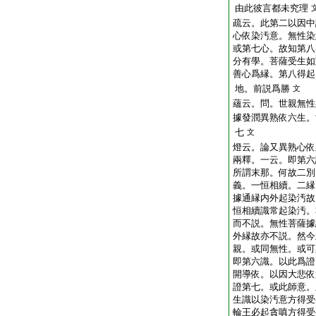
由此彼言都未究理
疏云。此第二以因中
心依染汚意。無性染
或第七心。故知第八
分有學。菩薩受生如
善心爲縁。第八得起
地。前説爲勝
文
蘊云。問。世親無性
據發潤異熟依六生。
七
文
燈云。論又異熟心依
兩釋。一云。即第六
所謂末那。何故二別
義。一恒相續。二縁
據通縁内外起染汚故
恒相續識常起染汚。
而不説。無性菩薩據
外縁故亦不説。然今
親。或同無性。或可
即第六識。以此爲證
開導依。以因大悲依
證第七。或此師意。
生識以染汚意方得受
輪王必起貪嗔方得受