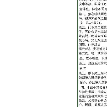
安惠等故。即等淨月
意非也。抑意不通
論云。無心睡眠悶絶
時。藏識末那既恒相
文 第二有義文也
疏云。此下第二難第
依。五位心第六識斷
常徒説。此等五位唯
無心時。第七八識應
間斷。此恒續故
蘊云○問。安惠滅定
第六依。答。就前師
惠。故不相違。下
論云。應説五識前六
依
文
疏云。以下結正歸宗
類或第六識爲開導依
漏心。亦以第六爲
問。本疏中釋又異
引無性世親二攝論説
意染汚意者第六第七
論云。又異熟心依染
心。既爾。必應許第