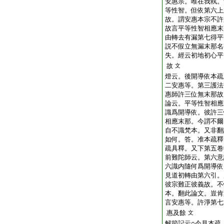
安惠宗。唯在我執。
等性智。但依第六上
故。謂安惠本宗不許
故言平等性智相應末
由轉去有漏第七得平
説不假立無漏末那名
失。經云初地初心平
故
文
燈云。後開導依本疏
二安惠等。第三護法
惠師許三位無末那故
論云。平等性智相應
識爲開導依。彼許三
相應末那。今謂不爾
自不識梵本。又非翻
如何。答。准本疏釋
疏具釋。又下第五卷
前難陀師云。第六意
六識内隨何爲開導依
見道初轉由第六引。
彼宗難正彼義故。不
本。翻此論文。豈肯
言安惠等。許淨第七
惠及餘
文
解節記云○今見本疏