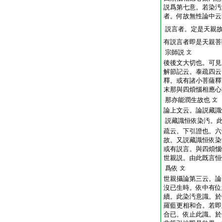
説爲第七意。若染汚
者。何故無性論中云
説言者。定是天親
有説言者即是天親菩
宗師説
文
後後文大切也。可見
解節記云。泰疏四云
釋。或有諸小菩薩釋
末那與四煩惱相應心
那亦能潤生故也
文
論上文云。論説藏識
説藏識恒依染汚。
疏云。下引證也。六
故。又説藏識恒依染
或有説言。與四煩惱
世親説。由此既言恒
爲依
文
世親攝論第三云。論
沒已生時。依中有位
續。此染汚意識。於
羅藍更相和合。若即
合已。依止此識。於