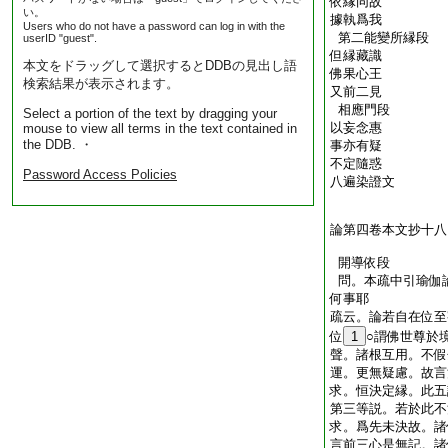
依縁同故
い。
據執爲我
Users who do not have a password can log in with the
第二能變所縁段
userID "guest".
但縁藏識
本文をドラッグして選択するとDDBの見出し語
佛果心王
検索結果が表示されます。
又前二見
相應門段
Select a portion of the text by dragging your
以妄念惠
mouse to view all terms in the text contained in
the DDB. ・
事亦有疑
不定隨惑
Password Access Policies
八遍染證文
論第四卷本文抄十八
開導依段
問。本疏中引瑜伽
何事耶
疏云。論若自在位至
位
1
○謂佛世尊於
聲。諸根互用。不假
運。更無疑慮。故言
求。恒決定縁。此五
第三等説。若於此不
求。爲先未決故。諸
言前三心是無記。諸