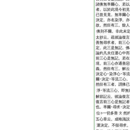
諸佛無率爾心。若以
者。以於此境今初見
已曾見竟。無率爾心
決定。亦名染淨。亦
故。然但有三。餘人
佛則不爾。非此未
太抄云。疏彼論復言
善無尋求者。前三心
定。此三是無記。佛
論約凡夫任運心中而
前三心是無記。若在
境。前三心亦通善惡
義。然但有三。解云
決定心･染淨心･等
爾･決定･等流三心
然但有三者。謂佛已
淨･等流三心。即無
解節記云。彼論復言
復言前三心是無記者
也。率爾･尋求･決
位○一切多善
然
文
五心章云。成唯識説
運決定。不假尋求