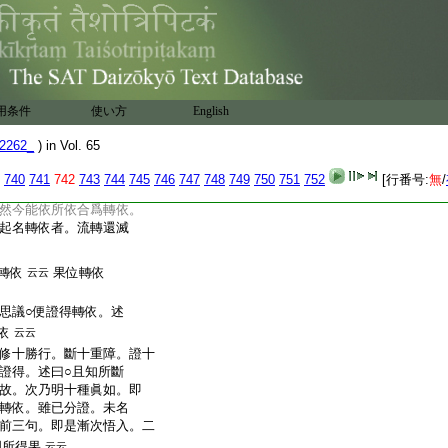
主爲稱。二屬所轉捨得
業立名。今依初義。合言轉
依他起與染淨法爲所依
執。淨謂眞實圓成實性。
用条件
使い方
English
由數修習無分別智。斷
能轉捨依他起上遍計
2262_
) in Vol. 65
他起中圓成實性
云云
謂轉捨轉得。依謂所依。即
740
741
742
743
744
745
746
747
748
749
750
751
752
[行番号:
無
/
依士釋○無性云。二所依
然今能依所依合爲轉依。
起名轉依者。流轉還滅
轉依
果位轉依
云云
思議○便證得轉依。述
依
云云
修十勝行。斷十重障。證十
證得。述曰○且知所斷
故。次乃明十種眞如。即
轉依。雖已分證。未名
前三句。即是漸次悟入。二
明所得果
云云