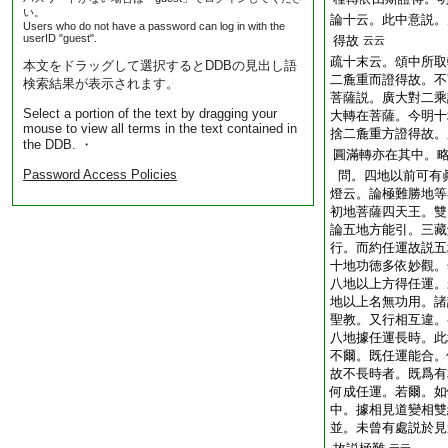
い。
論十云。此中意説。
Users who do not have a password can log in with the
userID "guest".
得故
云云
疏十末云。頌中所取
本文をドラッグして選択するとDDBの見出し語
二麁重而證得故。不
検索結果が表示されます。
菩薩説。廣大對二乘
Select a portion of the text by dragging your
大轉在菩薩。今明十
mouse to view all terms in the text contained in
捨二麁重方證得故。
the DDB. ・
圓滿轉亦在其中。
Password Access Policies
問。四地以前可有
燈云。論極難勝地等
初地菩薩四天王。雙
論五地方能引。三藏
行。而約任運故説五
十地功徳多依妙觀。
八地以上方得任運。
地以上名無功用。諸
聖教。又行相互違。
八地據任運長時。此
不爾。既任運能合。
故不長時者。既爲有
何成任運。若爾。如
中。據相見道變相雙
並。未曾有處説於見