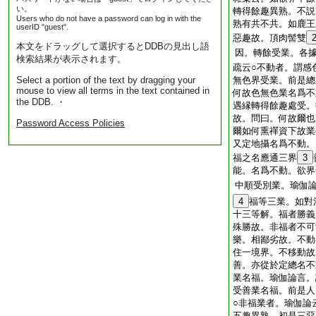
い。
轉得餘趣異熟。不説
Users who do not have a password can log in with the
熟有共不共。如鹿王
userID "guest".
惡趣故。頂肉髻雙
本文をドラッグして選択するとDDBの見出し語
因。轉餘受業。各
検索結果が表示されます。
疏云○不動者。謂感
Select a portion of the text by dragging your
無色界受業。前是總
mouse to view all terms in the text contained in
何故色無色業名爲不
the DDB. ・
遇縁轉得餘趣處受。
故。問曰。何故爾也
Password Access Policies
爾如何熏禪資下故業
又定地攝名爲不動。
福之名應通三界
3
能。名爲不動。欲界
中順受別業。瑜伽
4
福等三業。如對
十三等解。福者勝義
殊勝故。非福者不可
樂。相鄙劣故。不動
住一境界。不移動故
善。亦從於定總名不
業名福。瑜伽論言。
受善業名福。前是人
○非福業者。瑜伽論
五趣異熟。初是三惡