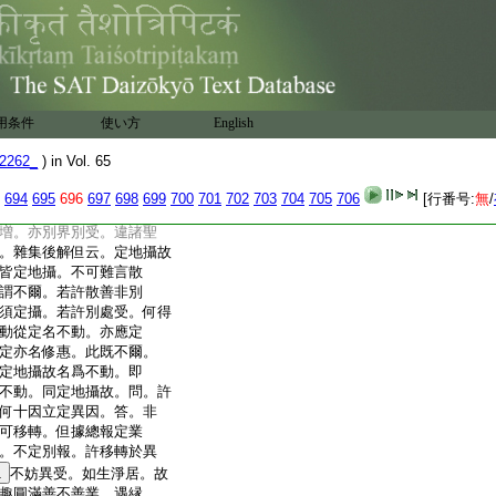
本疏云
5
定能住於一境
釋云。雜集初釋就任性業
移轉。後説上地散善從定假
7
豈欲界業不遇別縁雖任
。若爾總不定。何得有定
異因。若爾如何瑜伽雜
用条件
使い方
English
別感五趣因果。若許遇
別。與上阿殊不名不動。
2262_
) in Vol. 65
。但非異界地故名不動。
今謂不爾。＊豈欲繋業於
694
695
696
697
698
699
700
701
702
703
704
705
706
[行番号:
無
/
趣不定應同不動若許
増。亦別界別受。違諸聖
。雜集後解但云。定地攝故
皆定地攝。不可難言散
謂不爾。若許散善非別
須定攝。若許別處受。何得
動從定名不動。亦應定
定亦名修惠。此既不爾。
定地攝故名爲不動。即
不動。同定地攝故。問。許
何十因立定異因。答。非
可移轉。但據總報定業
。不定別報。許移轉於異
1
不妨異受。如生淨居。故
趣圓滿善不善業。遇縁