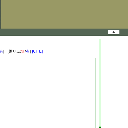
有
] [返り点:
無
/
有
]
[CITE]