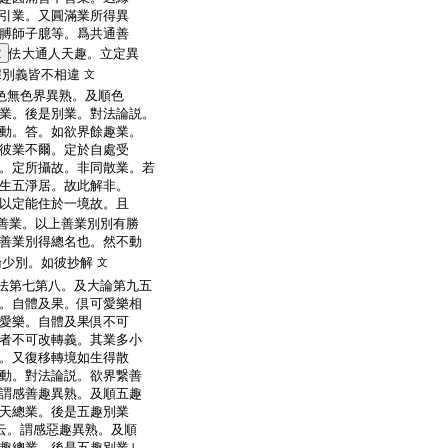
引業。又圓滿業所得異
膊師子臆等。爲共通善
2
佉大通人天趣。立定異
據別義皆不相違
文
色無色界異熟。及順色
業。後是別業。對法論説。
動。答。如欲界餘趣業。
彼業不爾。定於自處受
。定所攝故。非同散業。若
生五淨居。故此解非。
以定能住於一境故。且
善業。以上善業別別有勝
善業別得總名也。然不動
論少別。如彼抄解
文
法第七第八。及大論第九五
。自體及果。倶可愛樂相
愛樂。自體及果倶不可
者不可改轉義。其業多小
。又復移轉境如生得散
動。對法論説。欲界繋善
謂感善趣異熟。及順五趣
天總業。後是五趣別業
云。謂感惡趣異熟。及順
趣總業。後是五趣別業｣