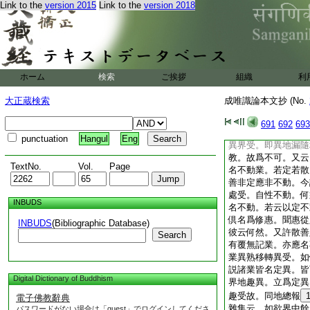
Link to the
version 2015
Link to the
version 2018
定地攝故説爲不動。
故。此釋爲勝。西明
説。若約
6
勝非無
名不動。今謂不爾。
性業。亦別趣處受耶
受。又復五趣應無定
ホーム
検索
ご挨拶
組織
利
集等。倶説定異即各
縁方別趣受。無縁不
大正蔵検索
成唯識論本文抄 (No.
有解釋云。熏禪同地
要集云。有解爲勝。
691
692
693
異界地受耶。亦同地
punctuation
Hangul
Eng
異界受。即異地漏隨
教。故爲不可。又云
TextNo.
Vol.
Page
名不動業。若定若散
善非定應非不動。今
處受。自性不動。何
INBUDS
名不動。若云以定不
倶名爲修惠。聞惠從
INBUDS
(Bibliographic Database)
彼云何然。又許散善
Search
有覆無記業。亦應名
業異熟移轉異受。如
説諸業皆名定異。皆
Digital Dictionary of Buddhism
界地趣異。立爲定異
趣受故。同地總報
電子佛教辭典
雜集云。如欲界中餘
パスワードがない場合は「guest」でログインしてくださ