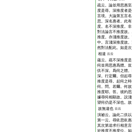
疏云。論並用思惠至
度是尋。深推度者是
言境。大論第五言名
思。深名惠者。此有
度。名不深推度。非
對法論言不推度故。
推度。亦淺推度故。
中。言淺深推度故。
然對法配此。如是次
相違
云云
蘊云。疏不深推度是
伺並用思惠爲體。豈
倶不深。爲伺之體。
深。行定爾。但起尋
推度是尋。起伺之時
伺。問。若爾。何故
推度耶。答。彼約思
據尋伺相顯故。説淺
望伺仍是不深也。故
故無違也
云云
演祕云。論此二倶以
第一云。尋依思依惠
其次第追求行相意言
於推度不推度位。如