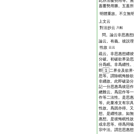
此亦法覆勢用等。無
蓋覆勢用勝。五蓋所
明體重故。不立無
上文云
對法抄云
六帖
問。論云非思惠想
論云。有義。彼説理
性故
云云
疏云。非思惠想纒彼
分破。初破欲界染思
分爲眠。非爲纒性。
即
1
二界全及欲界
思等。謂除眠悔餘欲
非纒故。此即破染分
記一分思惠爲彼惡作
總難云。爲惡作等一
作等二法性。是思惠
等。此量准文有宗具
性故。爲因亦得。又
想。是纒性故。如無
惠想。是彼悔眠性故
或非思等。得爲同喩
宗中法。謂悲思惠想