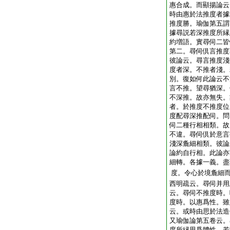
惠合成。而顯揚論云
時由惠於法推度者據
推度勝。瑜伽第五謂
據尋説若深推度所縁
約増語。實尋伺二皆
第二。尋伺倶言推度
彼論云。尋言推度淺
度者深。不推者淺。
別。復如何此論云不
言不推。望尋猶深。
不深推。故亦無失。
者。於推度不推度位
度配尋深推配伺。問
伺二種行相相類。故
不違。尋伺倶於意言
淺深麁細相類。彼論
論約自行相。此論亦
細轉。各據一義。盡
度。令心於境麁細
西明疏云。尋伺并用
云。尋伺不推度時。
度時。以惠爲性。雖
云。或時由思於法造
又瑜伽論第五卷云。
度所縁思爲體性。若