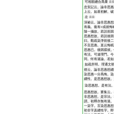
可相順總合爲量
云
忠安記云。論非思惠
上云。如基初解。破
左
云云
演祕云。論非思惠想
有義。復有○或彼悔
隨一攝故。若説前因
思惠想故。若説後因
曰。觀疏染淨前後二
不言思惠。直云悔眠
思惠已。後因牃彼。
有法。可違理門。今
同。何有違論。若如
如疏所明。理通文
燈云。論非思惠想纒
染思惠一分爲悔。染
纒性。是思惠想故。
染思惠想。是有法
思惠想故。要集云。
非思惠想。是宗法。
謂。初釋亦無有過。
一染字。言染思惠想
初非字及纒性字。即