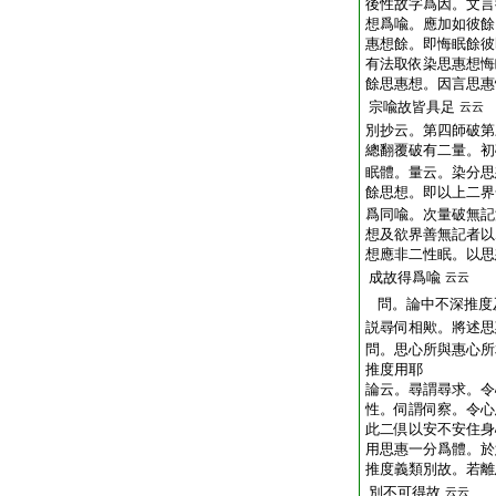
後性故字爲因。文言
想爲喩。應加如彼餘
惠想餘。即悔眠餘彼
有法取依染思惠想悔
餘思惠想。因言思惠
宗喩故皆具足
云云
別抄云。第四師破第
總翻覆破有二量。初
眠體。量云。染分思
餘思想。即以上二界
爲同喩。次量破無記
想及欲界善無記者以
想應非二性眠。以思
成故得爲喩
云云
問。論中不深推度
説尋伺相歟。將述思
問。思心所與惠心所
推度用耶
論云。尋謂尋求。令
性。伺謂伺察。令心
此二倶以安不安住身
用思惠一分爲體。於
推度義類別故。若離
別不可得故
云云