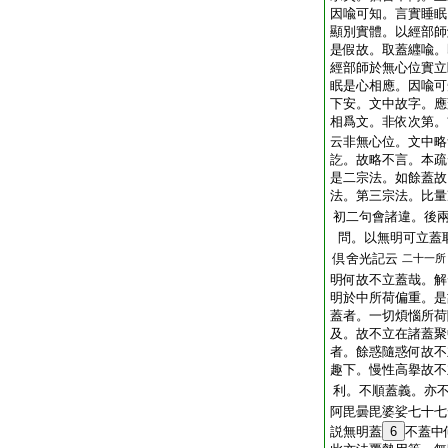
因喩可知。言實睡眠
顯別實體。以經部師
是假故。取蓋纒喩。
經部師於無心位實立
眠是心相應。因喩可
下安。文中故字。應
相爲文。非依次第。
云非無心位。文中略
訖。故略不言。本疏
是二宗法。如餘蓋故
法。第三宗法。比量
初二句會諸違。後
問。以無明可立蓋
倶舍光記云
二十一所
明何故不立蓋哉。解
明於中所荷偏重。是
蓋者。一切煩惱所荷
及。故不立在諸蓋聚
者。餘惑隨惑何故不
趣下。慢性高擧故不
利。不順蓋義。亦
阿毘曇毘婆娑七十七
説無明蓋
6
不蓋中