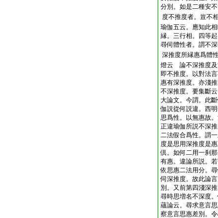
分別。如是二種安不
度不推度者。豈不相
瑜伽五云。應知此相
縁。三行相。四等起
尋伺體性者。謂不深
深推度所縁惠爲體
燈云 論不深推度及
即不推度。以對法言
惠有深推度。亦淺推
不深推度。要集斷云
大論文。今謂。此斷
伽説從何説違。西明
思爲性。以無惠故。
正違瑜伽所説不深推
二法假合爲性。謂一
度是思用深推度是惠
倶。如何二用一刹那
有惠。違論所説。若
依思惠二法用分。尋
伺深推度。故此論言
別。又前第四淺深推
尋時思増名不深度。
蘊論云。尋求意言思
察意言思惠差別。令