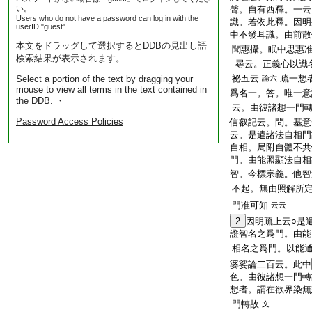
い。
聲。自有西釋。一云
Users who do not have a password can log in with the
識。若依此釋。因明
userID "guest".
中不發耳識。由前散
本文をドラッグして選択するとDDBの見出し語
聞惠攝。眠中思惠
検索結果が表示されます。
尋云。正義心以識
祕五云
疏一想
Select a portion of the text by dragging your
論六
mouse to view all terms in the text contained in
爲名一。答。唯一意
the DDB. ・
云。由彼諸想一門
Password Access Policies
信叡記云。問。基意
云。是遣諸法自相門
自相。局附自體不共
門。由能照顯法自相
智。今標宗義。他智
不起。無由照解所
門准可知
云云
2
因明疏上云○是
證智名之爲門。由能
相名之爲門。以能
婆娑論二百云。此中
色。由彼諸想一門轉
想者。謂在欲界染無
門轉故
文