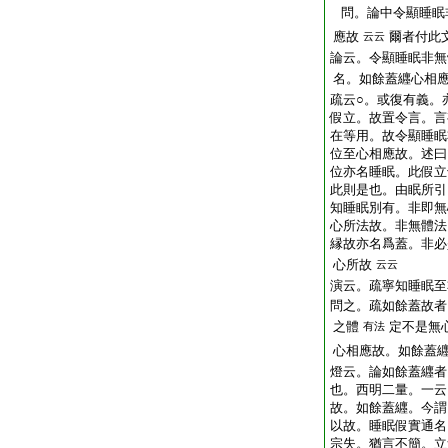
問。論中令顯睡眠
應故
爾者付此
云云
論云。令顯睡眠非無
名。如餘蓋纒心相
疏云○。或復有義。
假立。故置令言。言
在等用。故令顯睡眠
位至心相應故。述曰
位亦名睡眠。此假立
此則是也。由眠所引
知睡眠別有。非即無
心所法故。非無體法
縁故亦名爲蓋。非必
心所故
云云
演云。疏寧知睡眠至
問之。疏如餘蓋故者
之體
定不是無
有法
心相應故。如餘蓋
燈云。論如餘蓋纒者
也。西明二量。一云
故。如餘蓋纒。今謂
以故。睡眠假實通名
宗失。猶言不簡。立