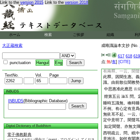
Link to the
version 2015
Link to the
version 2018
應言依一門轉
云云
論下文云。何故諸識
可了者一已能了。餘
自境。何用倶起意識
起。非專爲了五識所
取。異於眼等識。
ホーム
検索
ご挨拶
組織
利
西明疏云。謂睡眠位
大正蔵検索
成唯識論本文抄 (No.
門轉故。非如覺時心
明利
云云
617
618
619
又云。問。眠中發耳
点:
無
/
有
]
[CITE]
punctuation
Hangul
Eng
法。如何有聞惠。解
有兩釋。一云。聞聲
TextNo.
Vol.
Page
此釋。因聞生惠。義
識。由前散位聞教勢
中思惠准此應思
云
INBUDS
燈第五云
問。
論五
INBUDS
(Bibliographic Database)
睡時五識無。喚時睡
Search
不例。有心定有意爲
無依耳不起。一云。
定中意明了。聞聲耳
Digital Dictionary of Buddhism
如定聞聲。亦無文
西明疏云。問。眠中
電子佛教辭典
意地法。如何有聞惠
パスワードがない場合は「guest」でログインしてくださ