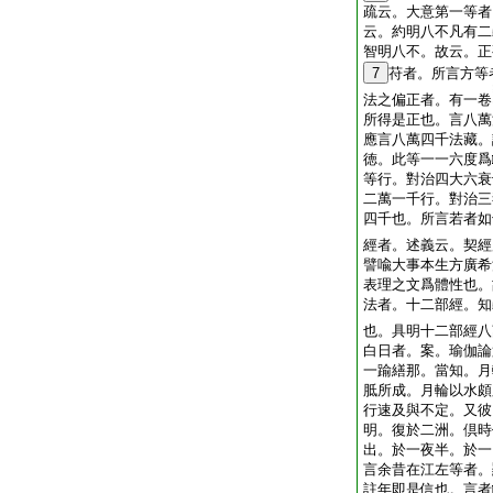
疏云。大意第一等者
云。約明八不凡有二
智明八不。故云。正
7
苻者。所言方等
法之偏正者。有一卷
所得是正也。言八萬
應言八萬四千法藏。
徳。此等一一六度爲
等行。對治四大六衰
二萬一千行。對治三
四千也。所言若者如
經者。述義云。契經
譬喩大事本生方廣希
表理之文爲體性也。
法者。十二部經。知
也。具明十二部經八
白日者。案。瑜伽論
一踰繕那。當知。月
胝所成。月輪以水
行速及與不定。又彼
明。復於二洲。倶時
出。於一夜半。於一
言余昔在江左等者。
註年即是信也。言者