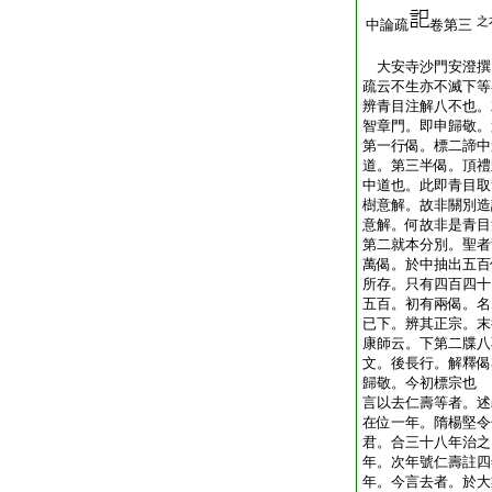
之
中論疏
卷第三
大安寺沙門安澄
疏云不生亦不滅下等
辨青目注解八不也。
智章門。即申歸敬。
第一行偈。標二諦中
道。第三半偈。頂禮
中道也。此即青目取
樹意解。故非關別造
意解。何故非是青目
第二就本分別。聖者
萬偈。於中抽出五百
所存。只有四百四十
五百。初有兩偈。名
已下。辨其正宗。末
康師云。下第二牒八
文。後長行。解釋偈
歸敬。今初標宗也
言以去仁壽等者。述
在位一年。隋楊堅令
君。合三十八年治之
年。次年號仁壽註四
年。今言去者。於大