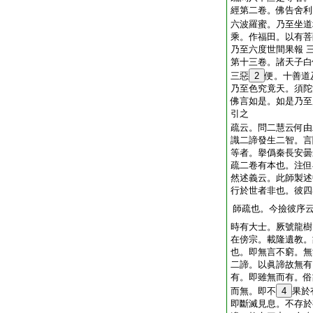
經第二卷。佛告舍利
六波羅蜜。乃至坐道
乘。作福田。以有菩
乃至六度世間果報 
第十三卷。諸天子白
三惡
2
便。十善道
乃至色究竟天。須陀
佛言如是。如是乃至
引之
疏云。問二慧云何由
識二諦發生二智。言
等者。擧僞秦長安曇
疏二卷有本也。注但
然述義云。此師製述
行於世者非也。彼四
師疏也。今撿彼序
時有大士。厥號龍樹
在傍宗。載隆遺教。
也。即無言不窮。無
二諦。以眞諦故無有
有。即雖無而有。俗
而無。即不
4
果於
即斷滅見息。不存於