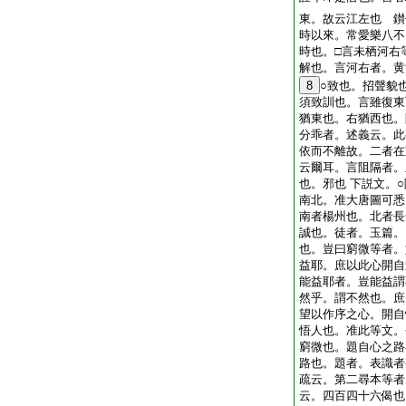
東。故云江左也 鑚
時以來。常愛樂八不
時也。□言未栖河右
解也。言河右者。黄
8
○致也。招聲貌
須致訓也。言雖復東
猶東也。右猶西也。
分乖者。述義云。此
依而不離故。二者在
云爾耳。言阻隔者。
也。邪也 下説文。
南北。准大唐圖可悉
南者楊州也。北者長
誠也。徒者。玉篇。
也。豈曰窮微等者。
益耶。庶以此心開
能益耶者。豈能益謂
然乎。謂不然也。
望以作序之心。開自
悟人也。准此等文。
窮微也。題自心之路
路也。題者。表識者
疏云。第二尋本等者
云。四百四十六偈也