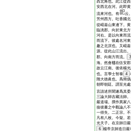
西北角也。此江從西
安西北在河。此即黄
流來河也。有
云
芳州西方。吐香國北
從崐崙山東邊下。黄
臨洮郡。向於東北方
河右。是以向東而流
而流下。彼處名河東
趣之北溟也。又崐崙
源。從此山江流出。
郡。向南方而流。
海。然會𥡴在信安
故云江南。後依楊光
也。言學士智泰
4
隋大徳眞也。爲簡
朝即朝廷。謂至光處
言請述所聞遂爲其委
三論大師吉藏法師。
嚴道場。撰作異家八
撿彼書之中觀論八不
一得失。二正宗。不
凡有八枚。今疑。若
光天子。在京師日嚴
6
楊帝京師造日嚴