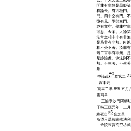
云。下大文第二結答
問非有非無是愚癡論
釋論云。有四種門。
門。四非空有門。不
墮有見。學於空門。
亦有亦空。學非空非
可悉。今案。大論第
法常空相中非有非無
是爲非有非無。何以
相不受不著。汝非有
若二言非有非無。是
是諍論處。佛法則不
無。不生著。不生著
悉
之
中論疏
卷第二
寫本云
寛喜二年
五月
庚寅
書寫畢
三論宗沙門阿耨坊
于時正應元年十二月
終夜自
合之畢
所望只爲興隆佛法利
金陵末資玄空坊