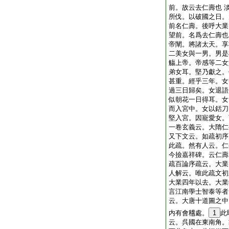
前。故云去仁壽也 
所伐。以破國之日。
前名仁壽。後呼大業
望前。名爲去仁壽也
帝闡。將諸太天。享
二美女與一男。男是
觴上帝。帝感等二女
弟女耳。堅乃獻之。
甚重。經乎三年。女
過三日歸矣。女退語
似朝花一日得耳。女
而入宮中。女以銛刀
堅入宮。因寵愛女。
一卷玄義云。大隋仁
又下文云。如疏初序
此疏。然有人云。仁
今撿嘉祥碑。云仁壽
疏百論序疏云。大業
人解云。唯此疏文初
大業四年以去。大業
言江南學士智泰等者
云。大唐十道圖之中
内有會𥡴處。
1
此
云。呉國在東南角。