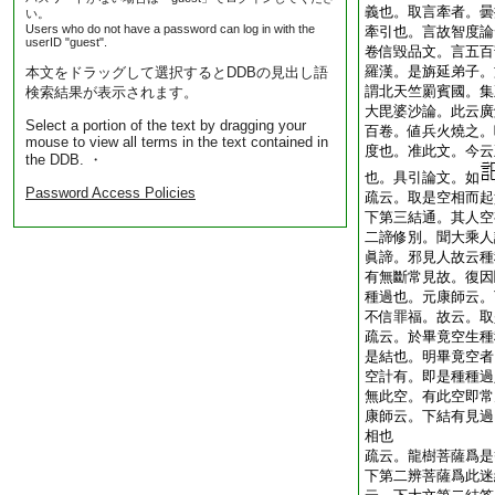
義也。取言牽者。曇
い。
Users who do not have a password can log in with the
牽引也。言故智度論
userID "guest".
卷信毀品文。言五百
羅漢。是旃延弟子。
本文をドラッグして選択するとDDBの見出し語
謂北天竺罽賓國。集
検索結果が表示されます。
大毘婆沙論。此云廣
Select a portion of the text by dragging your
百卷。値兵火燒之。
mouse to view all terms in the text contained in
度也。准此文。今云
the DDB. ・
也。具引論文。如
Password Access Policies
疏云。取是空相而起
下第三結通。其人空
二諦修別。聞大乘人
眞諦。邪見人故云
有無斷常見故。復因
種過也。元康師云。
不信罪福。故云。取
疏云。於畢竟空生種
是結也。明畢竟空者
空計有。即是種種過
無此空。有此空即常
康師云。下結有見過
相也
疏云。龍樹菩薩爲是
下第二辨菩薩爲此迷