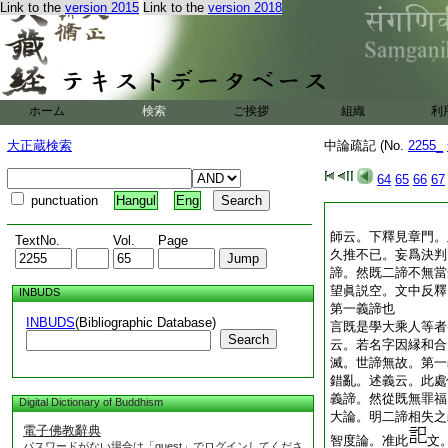
Link to the
version 2015
Link to the
version 2018
ホーム
検索
ご挨拶
組織
利
大正蔵検索
中論疏記 (No.
2255_
64
65
66
67
punctuation
Hangul
Eng
師云。下釋見章門。
TextNo.
Vol.
Page
久推不已。妄爲決判
諦。然既二諦不無當
望眞説空。文中反
INBUDS
第一義諦也
INBUDS
(Bibliographic Database)
言既是學大乘人等者
Search
云。若名字因縁和合
滅。世諦無故。第一
錯亂。述義云。此處
義諦。然從既無罪福
Digital Dictionary of Buddhism
大論。明二諦相失之
電子佛教辭典
智度論。准此
文
パスワードがない場合は「guest」でログインしてくださ