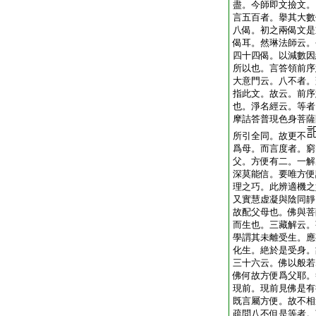
盡。今師即文撿文。
言五百者。擧其大數
八偈。初之兩偈文是
偈耳。然琳法師云。
四十四偈。以減數因
所以也。言答領前序
大意門云。八不者。
指此文。故云。前序
也。淨名經云。等者
摩詰答普現色身菩薩
所引全同。故更不
爲母。而言度者。窮
父。方便有二。一解
深莫能信。要唯方便
理之巧。此辨適機之
又實慧虚凝與陰同靜
故配父母也。佛與菩
而生也。三藏解云。
學謂其未離受生。應
化生。絶於是受身。
三十六云。佛以般若
佛何故方便爲父耶。
現前。現前見佛是有
既言屬方便。故不相
疏問八不但是等者。