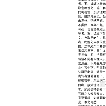
者。案。彼經上卷弟
取意略引之。疏主解
門呵善吉。所謂理唯
倶。倶謂凡夫也。斷
出意外。茫然不解。
不與倶。今亦不無。
可悉 言普賢觀經云
等者。案。彼經下卷
文。今取意略引。具
者。此他化自在天魔
案。法華經第二卷譬
毒蟲惡鬼事。具引文
意等者。案。法華經
迷悟不同有四種人以
愛衆生。不知生死亦
止住其中下。明五鈍
知厭惡老病。迷於出
處皆有魑魅魍魎下。
顯總譬中。第三明二
曲出。故於佛道
6
求。如經是時長者下
菩薩之人知厭知出。
直至道場。如經爾時
是。准之可悉