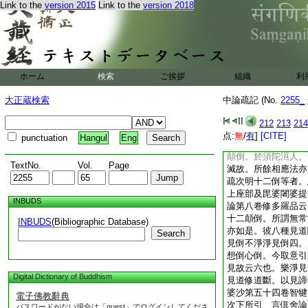
Link to the
version 2015
Link to the
version 2018
若我與帶物稱我。此
立餘惑爲顛倒。由以
何爲三。偈曰。顛倒
此二見半一向顛倒故
益義故。斷見邪見。
執取非一向倒。隨分
ホーム
検索
ご挨拶
組織
利
諸惑。不能決度。是
中説。於無常執常。
大正蔵検索
中論疏記 (No.
2255_
云何唯見爲倒。偈曰
6
樂見倒與見倒相
212
213
214
不説受等爲倒。由世
点:
無
/
有
]
[CITE]
punctuation
Hangul
Eng
顛
7
倒心此義明了
顛倒。於須陀洹人。
TextNo.
Vol.
Page
滅故。所餘相應法亦
疏次明十二倒等者。
上座部及毘婆闍婆提
INBUDS
論第八卷修多羅品云
十二顛倒。所謂無常
INBUDS
(Bibliographic Database)
亦如是。彼八種見道
Search
見倒不淨淨見倒四。
想倒心倒。今取意引
見故云六也。樂淨見
Digital Dictionary of Buddhism
見道修道斷。以見諦
婆沙第五十四卷智犍
電子佛教辭典
次下所引 言倶舍論
パスワードがない場合は「guest」でログインしてくださ