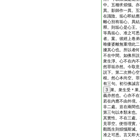
中。五種求煩惱。亦
異。影師作一異。互
在識陰。垢心即結應
離心別有垢心。異結
釋。則垢心是心王。
等爲垢心。准之可悉
者。案。彼經上卷弟
唯優婆離無重増此二
擾其心也。所以者何
不在中間。如佛所説
衆生淨。心不在内不
然罪垢亦然。今取意
説下。第二次辨心空
根。然心本尚空。罪
有三句。初引佛誠言
3
果。衆生受＊果
義亦然也。心亦不在
若在内應不由外境。
非二處。豈在兩間也
第三句以本類末也。
其實性。不在三處。
見罪空。便悟理實。
觀既生則煩惱斯滅。
准之可悉。言又即大