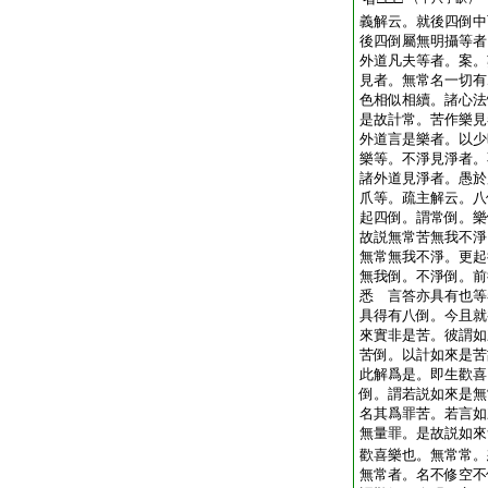
義解云。就後四倒中
後四倒屬無明攝等者。
外道凡夫等者。案。
見者。無常名一切有
色相似相續。諸心法
是故計常。苦作樂見
外道言是樂者。以少
樂等。不淨見淨者。
諸外道見淨者。愚於
爪等。疏主解云。八
起四倒。謂常倒。樂
故説無常苦無我不淨
無常無我不淨。更起
無我倒。不淨倒。前
悉 言答亦具有也等
具得有八倒。今且就
來實非是苦。彼謂如
苦倒。以計如來是苦
此解爲是。即生歡喜
倒。謂若説如來是無
名其爲罪苦。若言如
無量罪。是故説如來
歡喜樂也。無常常。
無常者。名不修空不