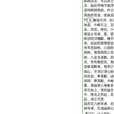
鍛師語言。可以灰土
言。如此等物不能淨
是時鍛師燒鉗。作火
爲熱所苦逼。便振其
門
5
審指不淨。但
如是。今略引之。言
反。揺也。推也。小
婆提云等者。案。婆
倒須陀洹幾斷。幾不
答。始如毘婆闍婆提
有常想顛倒。心顛倒
顛倒。無我我想心見
倒。八是見道斷。四
見。苦有樂想見。無
是修道斷者。無常計
我心。不淨計淨心倒
現在前。畢竟斷。諸
前時。畢竟斷。今略
案。彼論第八卷修多
具引如上。准此論文
中。唯見之所起。名
起。准之可悉
疏所言八倒等者。此
師等者。言成論師云
者□□□
（十八字缺）