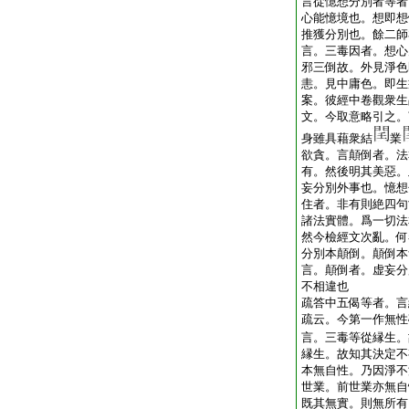
言從憶想分別者等者
心能憶境也。想即想
推獲分別也。餘二師
言。三毒因者。想心
邪三倒故。外見淨色
恚。見中庸色。即生
案。彼經中卷觀衆生
文。今取意略引之。
身雖具藉衆結
業
欲貪。言顛倒者。法
有。然後明其美惡。
妄分別外事也。憶想
住者。非有則絶四句
諸法實體。爲一切法
然今檢經文次亂。何
分別本顛倒。顛倒本
言。顛倒者。虚妄分
不相違也
疏答中五偈等者。言
疏云。今第一作無性
言。三毒等從縁生。
縁生。故知其決定不
本無自性。乃因淨不
世業。前世業亦無自
既其無實。則無所有