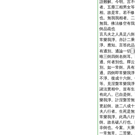
語難解。今明。言不
者。五塵三相男女等
相。故是常。若不修
也。無我我相者。二
無我。佛法修空有我
倒品疏也
言凡夫之人具足八倒
常樂我淨。亦計二乘
淨。應知。言答此品
有通別。通論一切
唯三倒四倒名倒耳。
通。何者別也。釋云
別。如一常倒。具有
通。四倒即常樂我淨
不淨。復成十六倒。
等。見涅槃常樂我淨
諸法實相中。豈有生
有此八。已自是倒。
樂我淨。計涅槃苦無
更起倒。故二八成十
夫八行者。生死是無
常樂我淨。此爲八行
倒。故名破八行也。
非倒也。今案。大乘
一常無常。二苦樂。