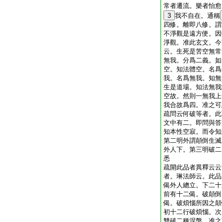
常者遷流。樂者怡愈
3
我不自在。通稱
四修。離即八修。謂
不淨觀是遠方便。因
淨觀。准此玄文。今
云。生死是苦空無常
無我。分爲二義。如
空。知法體空。名爲
我。名爲無我。知無
生是道場。知法無我
空故。然則一無我上
我合故爲四。准之可
疏問云何破等者。此
文中有二。即問與答
知本性空寂。而令知
第二明外謂顛倒生滅
外人下。第三明破二
悉
疏開此品者異釋云云
者。琳法師云。此品
偈外人總立。下二十
前有十二偈。破顛倒
偈。破煩惱所因之顛
初十二行破煩惱。次
雙破二種涅槃。准之