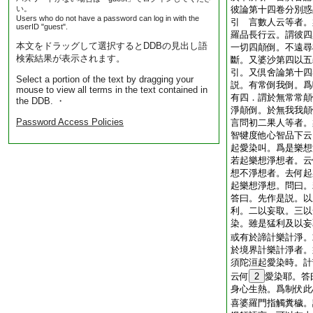
い。
彼論第十四卷分別惑
Users who do not have a password can log in with the
引 言數人云等者。
userID "guest".
羅品長行云。謂彼四
本文をドラッグして選択するとDDBの見出し語
一切四顛倒。不遠尋
検索結果が表示されます。
斷。又婆沙第四以五
引。又倶舍論第十四
Select a portion of the text by dragging your
説。有常倒我倒。爲
mouse to view all terms in the text contained in
有四．謂於無常常顛
the DDB. ・
淨顛倒。於無我我顛
Password Access Policies
言問初二果人等者。
智犍度他心智品下云
起愛染叫。爲是樂想
若起樂想淨想者。云
想不淨想者。去何起
起樂想淨想。問曰。
答曰。先作是説。以
利。二以妄取。三以
染。雖是猛利及以妄
或有於諦計樂計淨。
於境界計樂計淨者。
須陀洹起愛染時。計
云何
2
愛染耶。答
身心生熱。爲制伏此
喜婆羅門指觸糞穢。