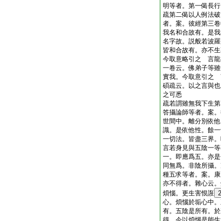
明等者。第一偈長行
疏第二偈以人例法破
者。案。彼經第三卷
我名和合故有。是我
名字故。説般若波羅
皆和合故有。亦不生
今取意略引之 言龍
一卷云。佛弟子等雖
實我。今取意引之 
碩疏云。以之言與也
之可悉
疏若謂雖無我下生第
答攝論師等者。案。
世間中。離分別依他
識。是依他性。餘一
一切法。皆盡三界。
言若身見與五陰一等
一。即應爲五。亦是
同無爲。非陰所攝。
種五求等者。案。康
亦不得者。雜心云。
煩惱。更生害恨誑
心。煩惱於垢心中。
有。五陰是所有。於
得。今以煩惱是能生