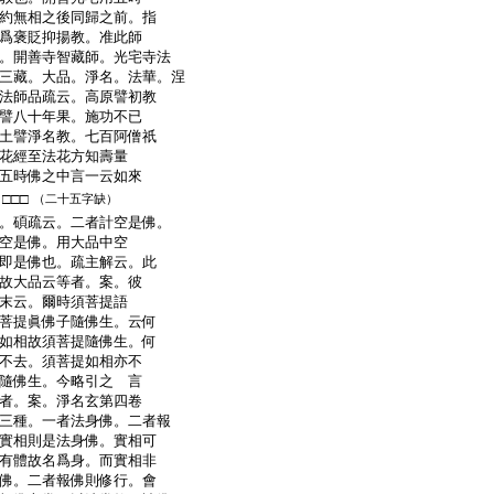
約無相之後同歸之前。指
爲褒貶抑揚教。准此師
。開善寺智藏師。光宅寺法
三藏。大品。淨名。法華。涅
法師品疏云。高原譬初教
譬八十年果。施功不已
土譬淨名教。七百阿僧祇
花經至法花方知壽量
五時佛之中言一云如來
□□□
（二十五字缺）
。碩疏云。二者計空是佛。
空是佛。用大品中空
即是佛也。疏主解云。此
故大品云等者。案。彼
末云。爾時須菩提語
菩提眞佛子隨佛生。云何
如相故須菩提隨佛生。何
不去。須菩提如相亦不
隨佛生。今略引之 言
者。案。淨名玄第四卷
三種。一者法身佛。二者報
實相則是法身佛。實相可
有體故名爲身。而實相非
佛。二者報佛則修行。會