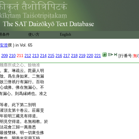
論疏解云。此偈明決定菩
一者菩提心決定。謂從初
僧祇劫。決定成佛。不退
決定。謂從百劫之初。造
佛是也。述義解云。三十
。十六心與斷九地修惑。
用条件
使い方
English
爲三十四心。此中前三十
四心爲果位。問。二乘斷
安澄
撰 ) in Vol. 65
異。答。異。何者二乘但斷
汚無知不染汚無知故
209
210
211
212
213
214
215
216
217
218
219
220
221
[行番号:
無
/
見修之中無明是也。不染
幾塵所成之心。餘物准
。案。琳疏云。毘曇人明
陰。爲生身如來。二無漏
故三僧祇行有漏行。百劫
心成佛。佛在無漏心。不
有漏心。則爲縁縛也。准之
等者。此下第二別明
灌頂玄第十卷云。莊嚴旻
年前明三藏見有得道。
明見空得道。名無相教。於
法花會三歸一萬善悉
最後雙林。明一切衆生佛
教也。開善光宅用五時