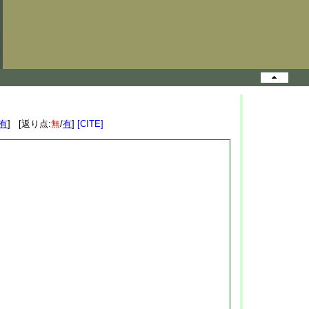
有
] [返り点:
無
/
有
]
[CITE]