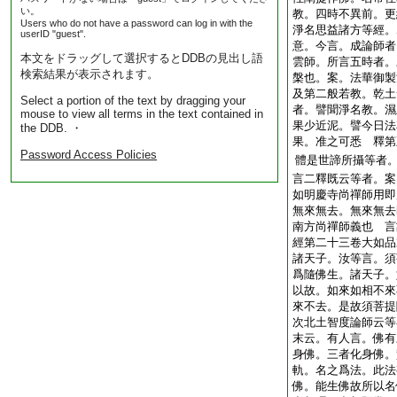
い。
教。四時不異前。更
Users who do not have a password can log in with the
淨名思益諸方等經。
userID "guest".
意。今言。成論師者
本文をドラッグして選択するとDDBの見出し語
雲師。所言五時者。
検索結果が表示されます。
槃也。案。法華御製
及第二般若教。乾土
Select a portion of the text by dragging your
者。譬聞淨名教。濕
mouse to view all terms in the text contained in
果少近泥。譬今日法
the DDB. ・
果。准之可悉 釋第
Password Access Policies
體是世諦所攝等者。
言二釋既云等者。案
如明慶寺尚禪師用即
無來無去。無來無去
南方尚禪師義也 言
經第二十三卷大如品
諸天子。汝等言。須
爲隨佛生。諸天子。
以故。如來如相不來
來不去。是故須菩提
次北土智度論師云等
末云。有人言。佛有
身佛。三者化身佛。
軌。名之爲法。此法
佛。能生佛故所以名