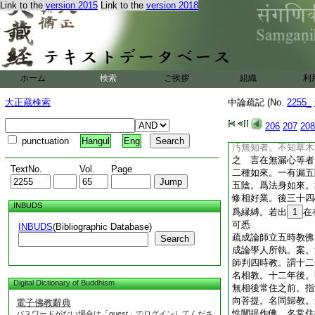
Link to the
version 2015
Link to the
version 2018
好業。乃至廣説。彼
薩相。凡有二決定。
阿僧祇劫。至第三阿
作二乘是。二者趣到
相報業。始得決定到
四心者。斷三界見惑
ホーム
検索
ご挨拶
組織
利
九無礙。九解脱。合
三心爲因位。第三十
大正蔵検索
中論疏記 (No.
2255_
見修。與佛斷見修何
染汚無知耳。佛斷染
206
207
208
異也。染汚無知者。
punctuation
Hangul
Eng
汚無知者。不知草木
之 言在無漏心等者
TextNo.
Vol.
Page
二種如來。一有漏五
五陰。爲法身如來。
修相好業。後三十四
INBUDS
爲縁縛。若出
1
在
可悉
INBUDS
(Bibliographic Database)
疏成論師立五時教佛
Search
成論學人所執。案。
師判四時教。謂十二
名相教。十二年後。
Digital Dictionary of Buddhism
無相後常住之前。指
向菩提。名同歸教。
電子佛教辭典
性闡提作佛。名常住
パスワードがない場合は「guest」でログインしてくださ