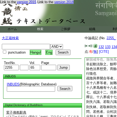
Link to the
version 2015
Link to the
version 2018
是廣界入即略。後廣
准之可悉。言法入除
則有三陰。無作三無
法界。長行釋云。餘
作三無爲者。虚空數
4
入。亦説法界。
ホーム
検索
ご挨拶
組織
利
及無作三無爲。合有
以何等故。受想別立
大正蔵検索
中論疏記 (No.
2255_
輪轉於生死。當知二
二種陰。問。五陰一
132
133
134
答。五陰雖是行。而
点:
有
/
無
]
[CITE]
punctuation
Hangul
Eng
行陰非餘。具明如彼
解脱戒等也。除無爲
TextNo.
Vol.
Page
非起動法除之。餘即
除色法界想受。而餘
行陰也
INBUDS
疏陰與界開合等者。
言十八界等者。如雜
INBUDS
(Bibliographic Database)
十八界爲種有十八名
Search
七。或説十二。境界
釋云。十八界或十七
則失六識。若取六識
Digital Dictionary of Buddhism
則失林。若取林則失
問。若然者。云何説
電子佛教辭典
分別十八種。三事故
パスワードがない場合は「guest」でログインしてくださ