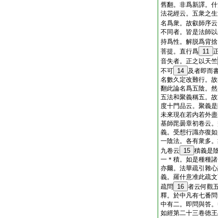
舊翻。非爲新譯。什
法花經云。五衆之生
名爲衆。故叡師序云
不同者。皆是法師以
持爲性。解脱爲背捨
菩提。直行爲
11
音失者。正之以天竺
不可
14
及者即而
名數久定改難行。故
翻此論名爲五陰。然
五法和聚義稱五。故
度十門品云。聚義是
未來現在若内若外盡
基師毘曇章初卷云。
義。受想行識亦復如
一陰法。各有衆多。
九卷云
15
積義是
一＊積。如是種種諸
亦爾。法華疏引雜心
義。羅什意准此疏文
疏問
16
者云何觀
釋。於中凡有七番問
中有二。即問與答。
如經第二十三卷徳王