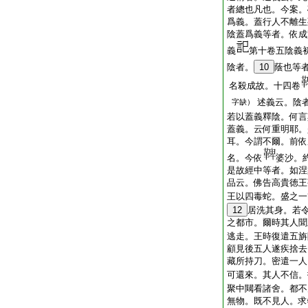
者總也凡也。今案。
爲義。蓋行人不離生
陰蓋爲義等者。依成
義
第十卷五陰義
陰者。
10
蔭也等
名殺成故。十四卷
述義云。陰
字缺）
若以蓋義釋陰。何言
蓋義。云何重明耶。
耳。今謂不爾。前依
名。今依
婆沙。
是故經中等者。如涅
品云。佛告高貴徳王
王以四毒蛇。盛之一
12
居洗其身。若
之都市。爾時其人聞
逃走。王時復遣五旃
顧見後五人遂疾捨去
藏所持刀。密遣一人
可還來。其人不信。
聚中闚看諸舍。都不
無物。既不見人。求