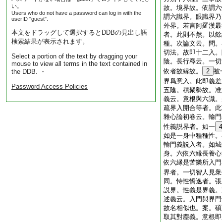
い。
故。境界故。依謂六
Users who do not have a password can log in with the
謂六識界。眼識界乃
userID "guest".
外界。若言阿羅漢最
本文をドラッグして選択するとDDBの見出し語
者。此則不然。以餘
検索結果が表示されます。
種。次論文云。問。
切法。故即十二入。
Select a portion of the text by dragging your
陰。長行釋云。一切
mouse to view all terms in the text contained in
依者故縁故。
2
被
the DDB. ・
界爲意入。此即義差
Password Access Policies
五陰。積聚勢故。准
義云。意根與六識。
疏界入開合等者。此
雜心論初卷云。輸門
性義説界者。如一
如是一身中種種性。
輸門義説入者。如城
身。六依六縁長養心
依六縁是苦樂所入門
界者。一切智人見衆
同。恃性憍逸者。張
説界。性義是界義。
述義云。入門與界門
故名相似也。案。碩
取其對塵義。意根即