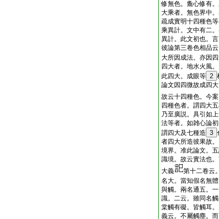
修無色。麁心修有。
大乘者。無色界中。
疏成實明十四種色等
乘異計。文中有二。
異計。此文初也。言
彼論第三卷色相品云
大所因成法。亦因四
四大者。地水火風。
此四大。成眼等
2
論文因四微故成四大
故云十四種色。今案
四種色者。謂四大五
乃至廣説。具引如上
法等者。如雑心論初
謂四大及七種造
3
者四大所造彼果故。
境界。准此論文。五
識境。故云實法也。
大義
第十二卷云
名大。當知假名無體
與觸。兩名通五。一
識。二云。雖同名觸
棠觸有礙。皆觸耳。
義云。不屬觸塵。而