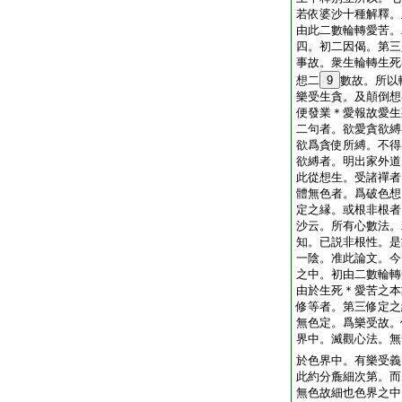
若依婆沙十種解釋。
由此二數輪轉愛苦。
四。初二因偈。第三
事故。衆生輪轉生死
想二
9
數故。所以
樂受生貪。及顛倒想
便發業＊愛報故愛生
二句者。欲愛貪欲縛
欲爲貪使所縛。不得
欲縛者。明出家外道
此從想生。受諸禪者
體無色者。爲破色想
定之縁。或根非根者
沙云。所有心數法。
知。已説非根性。是
一陰。准此論文。今
之中。初由二數輪轉
由於生死＊愛苦之本
修等者。第三修定之
無色定。爲樂受故。
界中。滅觀心法。無
於色界中。有樂受義
此約分麁細次第。而
無色故細也色界之中