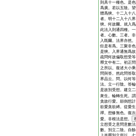
則具十一種色。是色
爲廣。若以五陰。望
體爲狹。十二入十八
者。明十二入十八界
狹。何故爾。就入爲
此法入則通四種。一
者。心數。三者。非
入既爾。法界亦然。
但是有爲。三聚非色
是狹。入界通無爲故
疏問何故偏取想受等
釋文中有二。初正問
之所以。復述大小乘
問與答。然此問答取
界品云。問。以何等
法。立一行陰。答輪
是故別受想。建立二
衆生。輪轉生死。謂
貪故行愛。顛倒想計
欲愛貪欲縛。從愛生
禪。想修無色。復次
愛。非根法是想。
立想受之意問意數法
數。別立二陰。自餘
上半釋別立所以。七