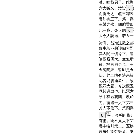
聲。咄哉男子。此聚
六大賊來。汝設
5
而得免之。疏主釋云
譬如有王下。第一爲
王譬之佛。四蛇譬四
此一身。令人膽
6
大令人調適。若令一
諸病。當准法戮之都
衆生若不將護四大即
其人聞王切令下。譬
使觀察四大。空無所
得。故言逃走也。王
五旃陀羅。譬即是五
法。此五陰有過患故
此苦能切逼衆生。故
觀四大竟。今次觀五
見其過患也。以惡方
陰中有虚妄樂。覆於
刀。密遣一人下第三
其人不信下。第四爲
8
。今明但擧
有也。既不見人下第
譬中略引第二。五旃
言羅什後翻等者。案