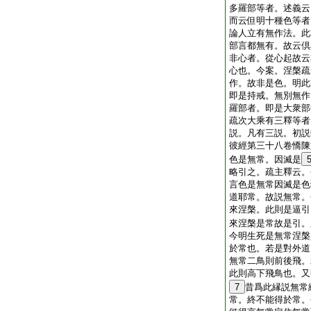
多羅部等者。述義云
而云但明十種色等者
論人立有無作法。此
部言都無有。故云倶
非心者。從心起故云
心也。今案。涅槃疏
作。故非是色。明此
即是持戒。無別無作
羅部者。即是大衆部
疏次大乘有三釋等者
説。凡有三説。初説
彼經第三十八卷憍陳
色是無常。因滅是
略引之。疏主釋云。
言色是無常因滅是色
道耶常。故説無常。
來涅槃。此則是逼引
來涅槃是常故是引。
今明生死是無常涅槃
於常也。若是對外道
無常二鳥則前後飛。
此則高下飛鳥也。又
7
昔爲此縁説無常
常。終不能得於常。