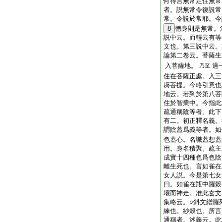
何得言無常定住無常
者。説無常令復説常
常。令説於常耶。今
8
徳身則是無常。
説中云。而輕云有等
文也。第三説中云。
論第二卷云。菩薩生
入菩薩地。
過
乃至
住在菩薩正處。入三
耨菩提。今略引意也
地云。若到於第八菩
住於智業中。今指此
疏通稱陰等者。此下
有二。初正釋名義。
謂陰蓋爲義等者。如
色蓋心。名識蓋想蓋
用。身名積聚。疏主
成實十四種色爲色陰
離生死也。言如雀在
女人説。今是第七女
曰。如雀在瓶中羅穀
壞而神走。准此玄文
集略云。○斜文繒羅
練也。紗穀也。所言
通稱者。述義云。此