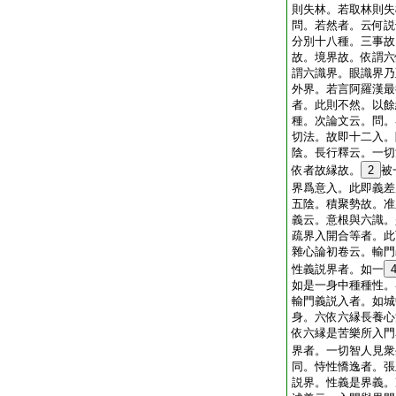
則失林。若取林則失
問。若然者。云何説
分別十八種。三事故
故。境界故。依謂六
謂六識界。眼識界乃
外界。若言阿羅漢最
者。此則不然。以餘
種。次論文云。問。
切法。故即十二入。
陰。長行釋云。一切
依者故縁故。
2
被
界爲意入。此即義差
五陰。積聚勢故。准
義云。意根與六識。
疏界入開合等者。此
雜心論初卷云。輸門
性義説界者。如一
如是一身中種種性。
輸門義説入者。如城
身。六依六縁長養心
依六縁是苦樂所入門
界者。一切智人見衆
同。恃性憍逸者。張
説界。性義是界義。