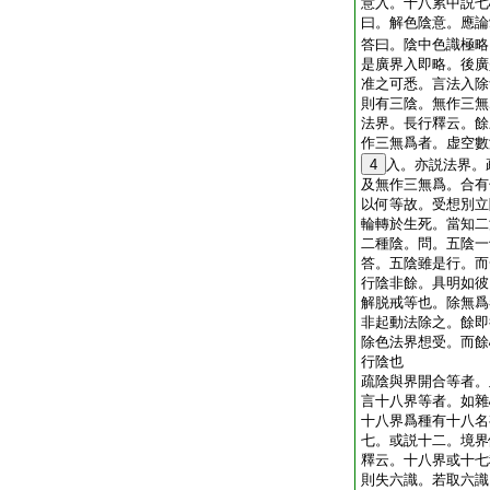
意入。十八累中説七
曰。解色陰意。應論
答曰。陰中色識極略
是廣界入即略。後廣
准之可悉。言法入除
則有三陰。無作三無
法界。長行釋云。餘
作三無爲者。虚空數
4
入。亦説法界。
及無作三無爲。合有
以何等故。受想別立
輪轉於生死。當知二
二種陰。問。五陰一
答。五陰雖是行。而
行陰非餘。具明如彼
解脱戒等也。除無爲
非起動法除之。餘即
除色法界想受。而餘
行陰也
疏陰與界開合等者。
言十八界等者。如雜
十八界爲種有十八名
七。或説十二。境界
釋云。十八界或十七
則失六識。若取六識