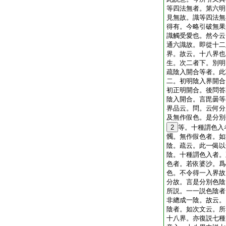
等四法無者。第六明
見無故。識等四法無
得有。今略引破無果
識觸受愛也。然今云
通六識故。即從十二
界。故云。十八界也
生。次二者下。別明
疏陰入開合等者。此
二。初明陰入界開合
初正明開合。後問答
陰入開合。言毘曇等
界品云。問。云何分
及無作假色。是分別
2
等。十種謂色入
髑。無作假色者。如
陰。疏云。此一偈以
陰。十種謂色入者。
色者。若依婆沙。爲
色。不令得一入界故
分故。言是分別色陰
所説。一一説色陰者
非總成一陰。故云。
陰者。如次文云。所
十八界。亦復説七種