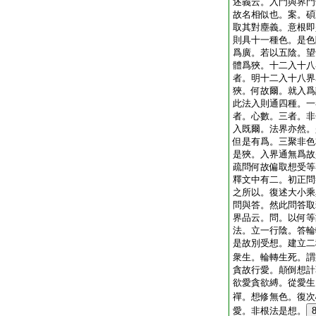
述義云。入門與界門
故名相似也。案。碩
取其對塵義。意根即
則具十一種色。是色
爲廣。若以五陰。望
體爲狹。十二入十八
者。明十二入十八界
狹。何故爾。就入爲
此法入則通四種。一
者。心數。三者。非
入既爾。法界亦然。
但是有爲。三聚非色
是狹。入界通無爲故
疏問何故偏取想受等
釋文中有二。初正問
之所以。復述大小乘
問與答。然此問答取
界品云。問。以何等
法。立一行陰。答輪
是故別受想。建立二
衆生。輪轉生死。謂
貪故行愛。顛倒想計
欲愛貪欲縛。從愛生
禪。想修無色。復次
愛。非根法是想。