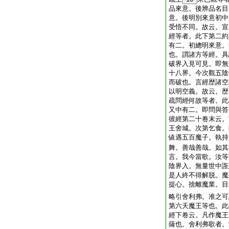
品來意。後辨品名目
意。後明別來意初中
受悟不同。故云。宣
經等者。此下第二約
有二。初總明來意。
也。謂諸方等經。具
破界入見可見。即無
十八界。今次觀五陰
而破也。言經歴諸空
以明空義。故云。歴
疏問經何故等者。此
又中有二。即問與答
彼經第二十卷末云。
王舍城。次第乞食。
値遇五百魔子。執持
舞。善哉善哉。如其
言。我今當歌。汝等
陰界入。無量世中誑
是人終不得解脱。魔
提心。捨離魔業。目
略引舍利弗。准之可
第六天魔王等也。此
經下卷云。凡作魔王
薩也。舍利弗歌者。