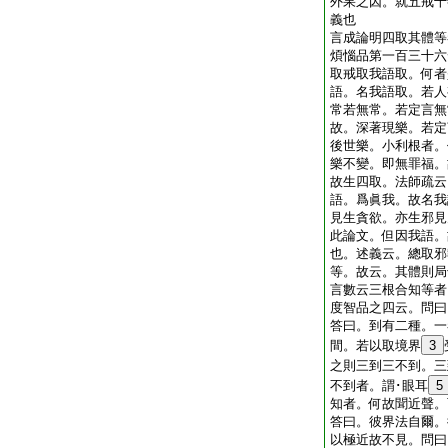
外果之因。就五戒十
義也
言成論明四取其體等
煩惱品第一百三十六
取戒取我語取。何者
語。名我語取。若人
常若無常。若定言無
故。深著現樂。若定
後世樂。小利根者。
樂不變。即無罪福。
故生四取。法師疏云
語。爲眞我。故名我
見生貪欲。亦生邪見
此論文。但因我語。
也。述義云。總取邪
等。故云。其體則局
言數云三根合知等者
度智品之四云。問曰
答曰。到有二種。一
間。若以取境界
3
之則三到三不到。三
不到者。謂･眼耳
5
知者。何故聞近聲。
答曰。彼界法自爾。
以極近故不見。問曰