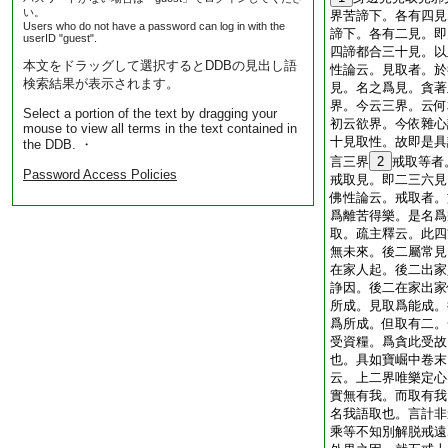
い。
界苦諦下。各有四見
Users who do not have a password can log in with the
諦下。各有二見。即
userID "guest".
四諦都合三十見。以
本文をドラッグして選択するとDDBの見出し語
性論云。見取者。於
検索結果が表示されます。
見。名之爲見。貪著
界。今云三界。云何
Select a portion of the text by dragging your
初云欲界。今依雜心
mouse to view all terms in the text contained in
十見取性。故即是具
the DDB. ・
言三界
2
戒取等者
Password Access Policies
戒取見。即二三六見
佛性論云。戒取者。
爲離苦得樂。是名爲
取。疏主釋云。此四
無未來。後二屬常見
在家人起。後二出家
諍因。後二在家出家
所成。見取爲能成。
爲所成。但取有二。
受資糧。爲貪此受故
也。具如寶崛中卷末
云。上二界唯樂定心
實無有我。而取有我
名我語取也。言計非
乘等不知別解脱戒遠