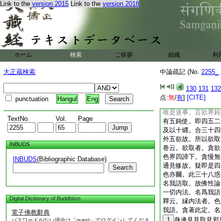
都合八十八也。修惑
Link to the
version 2015
Link to the
version 2018
嗔癡慢。上二界中。
前八十八并後十。合
一無慚。二無悔。三
7
調。八
8
眠。
縛行人。故名纒也
ホーム
検索
ご挨拶
組織
利
言三界有利鈍二使等
見邊見戒取見見取邪
大正蔵検索
中論疏記 (No.
2255_
諦煩惱。能迷實理。
此五爲鈍使爲修道煩
130
131
132
行
9
令謂不爾。五
点:
無
/
有
]
[CITE]
punctuation
Hangul
Eng
見修。云何得言五見
唯是迷事。言欲界鈍
TextNo.
Vol.
Page
有五鈍使。即四五二
及以十纒。合三十四
外五欲故。所以欲取
INBUDS
卷云。欲取者。貪欲
色界四諦下。貪慢無
INBUDS
(Bibliographic Database)
通見修故。疑即是四
Search
色亦爾。此三十八惑
名我語取。故佛性論
一切内法。名爲我語
Digital Dictionary of Buddhism
釋云。縁内法者。色
我語。貪著此定。名
電子佛教辭典
1
身邊見見取見邪
パスワードがない場合は「guest」でログインしてくださ