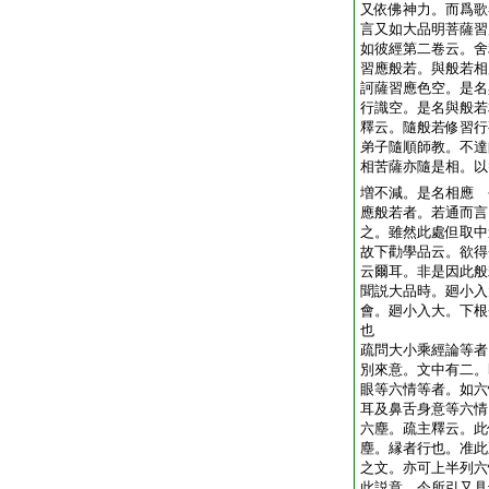
又依佛神力。而爲歌
言又如大品明菩薩習
如彼經第二卷云。舍
習應般若。與般若相
訶薩習應色空。是名
行識空。是名與般若
釋云。隨般若修習行
弟子隨順師教。不達
相苦薩亦隨是相。以
増不減。是名相應 
應般若者。若通而言
之。雖然此處但取中
故下勸學品云。欲得
云爾耳。非是因此般
聞説大品時。廻小入
會。廻小入大。下根
也
疏問大小乘經論等者
別來意。文中有二。
眼等六情等者。如六
耳及鼻舌身意等六情
六塵。疏主釋云。此
塵。縁者行也。准此
之文。亦可上半列六
此説意。今所引又具