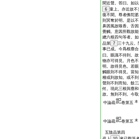
聞近聲。答曰。如以
6
童上。亦近故不
復不聞。尊者佛陀婆
則冥奪於明。是以不
鼻因風故嗅香。舌因
覺觸。意因所觀故能
總六根四句等者。如
品第
7
三十九云。
事已成。今爲根塵合
曰。眼識不待到。故
物亦可得見。月色不
明。故得見色。若眼
觸眼則不得見。當知
種或到故知。或不到
聲則不到而知。餘三
何。現此三根與塵和
故。無到不到。今取
本
中論疏
卷第五
末
中論疏
巻第五
五陰品第四
疏上
10
來已觀等