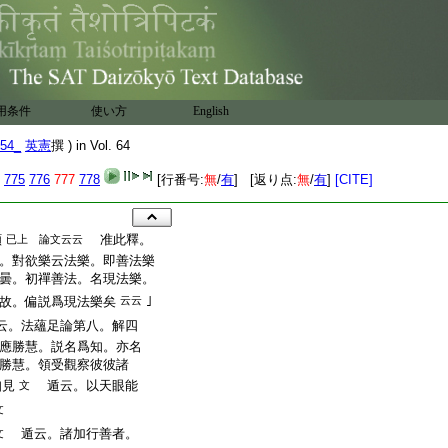
用条件
使い方
English
54_
英憲
撰 ) in Vol. 64
775
776
777
778
[行番号:
無
/
有
] [返り点:
無
/
有
]
[CITE]
顯
准此釋。
已上 論文云云
。對欲樂云法樂。即善法樂
曇。初禪善法。名現法樂。
｣
故。偏説爲現法樂矣
云云
。法蘊足論第八。解四
應勝慧。説名爲知。亦名
勝慧。領受觀察彼彼諸
知見
遁云。以天眼能
文
文
遁云。諸加行善者。
文