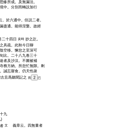
思修所成。及無漏法。
境中。分別而轉説加行
。於六通中。但説二者。
漏盡通。能得涅槃。故經
月二十四日
抄之訖。
亥時
之具疏。此秋今日聊
陰空移。懈怠之至深可
旬比。二十八九卷三十
途者及沙汰。不圖被補
寺務方納。所怠忙無隙。剩
。誠忘寢食。仍天性疎
古且爲聽聞記之
2
而
已
十九
九)
義章云。四無量者
者
文