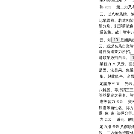
熟
第二力又有
云云
云。以八智爲體。
此業異熟。若遠相望
細分別。刹那前後自
通苦集。故十智中
云。知
10
是類業
云。或説名爲自業智
是自所造業力所招。
是類業必招自果。
業智力
又云。婆
文
是因。法是果。集通
集。與此倶舍。名
定謂第三
光云。
文
八解脱。等持謂三三
等並是定之異名。智
慮等智力
寶云
云云
靜慮等自性名。得方便
退･住･進･決擇分
力
遁云。解脱
云云
定力攝
八解脱
云云
脱。二内無色想觀外