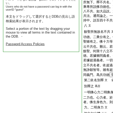
所無下。釋不共名。
い。
乘專所説佛功徳也。
Users who do not have a password can log in with the
userID "guest".
八不共。如大品説。
共法。通而論之。一
本文をドラッグして選択するとDDBの見出し語
持中。説百四十不共
検索結果が表示されます。
八
文
Select a portion of the text by dragging your
餘聖所無故名不共
mouse to view all terms in the text contained in
the DDB. ・
功徳。二乘分有之。
聖雖有之。佛十力等
Password Access Policies
云不共也。難云。若
餘聖。何限十八立不
徳。若據類同義者。
若據超過義者。一切
立不共名者。依超過
無諍願智等。雖有超
同義門。爲共功徳
第二依名別釋
依
文
別釋之
爲言
一明佛心力二明佛
二力也。心力者。於
者。佛生身色力。則
力。二明身力
文