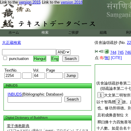
Link to the
version 2015
Link to the
version 2018
ホーム
検索
ご挨拶
組織
利
大正蔵検索
倶舍論頌疏抄 (No.
22
744
745
746
点:
有
/
無
]
[CITE]
punctuation
Hangul
Eng
TextNo.
Vol.
Page
倶舍論頌疏抄卷第二
INBUDS
(頌疏論本第二十
INBUDS
(Bibliographic Database)
1
大文第二明智所
Search
以十智爲體
2
故。
也。修功所得徳。
且初成佛盡智位
文
Digital Dictionary of Buddhism
釋曰佛十力四無畏
電子佛教辭典
十八數。如是合名十
パスワードがない場合は「guest」でログインしてくださ