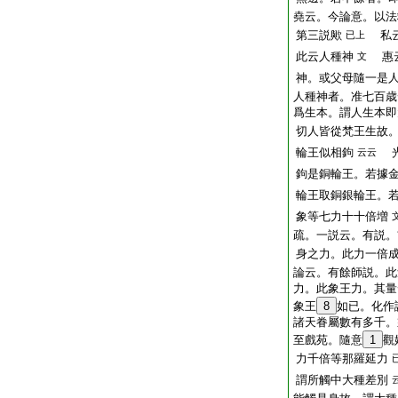
堯云。今論意。以法
第三説歟
私云
已上
此云人種神
惠云
文
神。或父母隨一是
人種神者。准七百歳
爲生本。謂人生本即
切人皆從梵王生故
輪王似相鉤
光
云云
鉤是銅輪王。若據
輪王取銅銀輪王。
象等七力十十倍増
疏。一説云。有説。
身之力。此力一倍
論云。有餘師説。此
力。此象王力。其量
象王
8
如已。化作
諸天眷屬數有多千。
至戲苑。隨意
1
觀
力千倍等那羅延力
謂所觸中大種差別