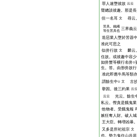
罪人速墮彼故
云云
聲總談彼趣。那是長
但一名耳
尋云。
文
苦具。鐵繩
三界義云
等生苦具也
造惡業人墮於苦器
准此可思之
似傍行故
麟云。
文
住故。或彼趣中容少
如傍蟹等横行名傍○
生。答。由形傍故行
准此即應牛馬等類
謂餘生中○
古抄
文
擧因。後三約果
云
光云。餘生中
云云
私云。慳貪是餓鬼業
他物者。受餓鬼報
嫉狂奪人財。破人城
王大臣。轉増凶暴
又多是所祀祖宗
文
也。勢力鬼住山谷居