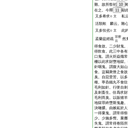
難。故所祭祀
10
在之。今釋
11
顯
又多希求○
私云
文
活類歟 麟云。雜
又多怯劣○
此約
文
宗密
孟蘭盆經疏
然
云
得食故。二少財鬼。
得飮食。此三中各有
口鬼。謂火炬焱熾常
柵以此求財墮地獄。
針咽鬼。謂腹大如山
食。盜竊衆僧之食故
臭。自惡受苦。以多
種。寧呑鐵丸不食信
毛利如針。行便自刺
及刺畜生。但爲求財
毛利而臭。以販猪羊
地獄罪終墮斯鬼趣。
決噉膿。由嫉妬於人
一得棄鬼。謂常得祭
少。少施多慳。棄擲
失鬼。謂常得卷陌所