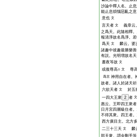
沙論中釋人名。止息
能止息煩惱惡亂之意
意也
文
言天者
義章云。
文
之爲天。此隨相釋。
報清淨故名爲淨。若
爲天
麟云。婆沙
文
諸趣中彼趣最勝樂善
有説。光明増故名天
晝夜等故
文
或復尊高○
尊高
文
神用自在者。
爲言
故者。諸人於諸天祈
六欲天者
於五欲
文
一四大王衆
2
者
惠云。王即四王衆者
日月宮四層級住者。
不得其衆。四王者。
西方廣目主。北方
二三十三天
麟云
文
部天衆。謂金剛手等