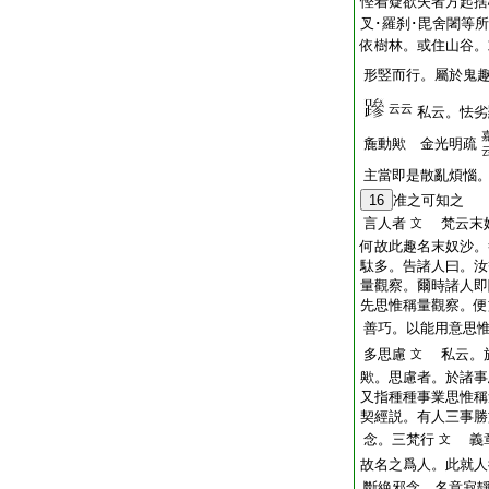
慳着疑欲失者方起捨
叉･羅刹･毘舍闍等
依樹林。或住山谷
形竪而行。屬於鬼
云云
私云。怯劣
麁動歟 金光明疏
主當即是散亂煩惱
16
准之可知之
言人者
梵云末奴
文
何故此趣名末奴沙。
駄多。告諸人曰。汝
量觀察。爾時諸人即
先思惟稱量觀察。便
善巧。以能用意思
多思慮
私云。於
文
歟。思慮者。於諸事
又指種種事業思惟稱
契經説。有人三事勝
念。三梵行
義章
文
故名之爲人。此就人
斷絶邪念。名意寂