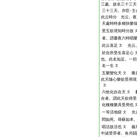
三處。故名三十三天
三十三天。亦臣･主
此云時分 光云。夜
天處時時多稱快樂
受五欲境知時分故
者。謂晝夜六時唱
此云喜足
光云。
文
於自所受生喜足心
也。此名知足。一切
名一生
文
五樂變化天
樂
文
此天隨心樂欲受用境
文
六他化自在天
麟
文
在者。謂此天欲得受
化種種樂具受用也
一等活地獄
光云
文
悶如死。尋蘇如本
唱活故活也
義章
文
中諸受罪者。各共鬪