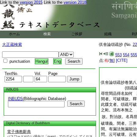
Link to the
version 2015
Link to the
version 2018
ホーム
検索
ご挨拶
組織
利
大正蔵検索
倶舍論頌疏抄 (No.
22
553
554
555
点:
有
/
無
]
[CITE]
punctuation
Hangul
Eng
TextNo.
Vol.
Page
倶舍論頌疏抄卷第八
(頌疏論本
INBUDS
尋世間品得名如何 
INBUDS
(Bibliographic Database)
間者。可破壞故。釋
Search
此牒文者。頌疏可破
之歟。流布本無之 
故。對治故。名爲
Digital Dictionary of Buddhism
破壞義。間者。三界
間。有漏法無漏能治
電子佛教辭典
問。云可破壞。云有
パスワードがない場合は「guest」でログインしてくださ