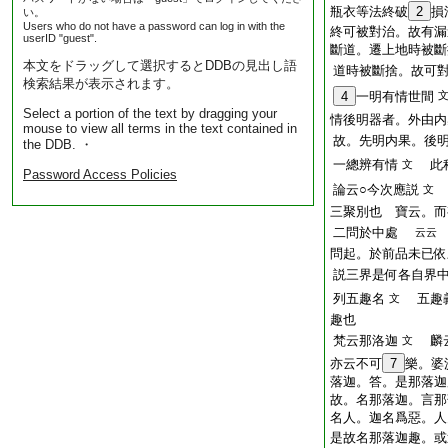
瓶衣等法終破
2
損
い。
Users who do not have a password can log in with the
終可被對治。故有漏
userID "guest".
斷道。遷上地時被斷
本文をドラッグして選択するとDDBの見出し語
道時被斷捨。故可
検索結果が表示されます。
4
一明有情世間
Select a portion of the text by dragging your
情後明器者。外由内
mouse to view all terms in the text contained in
故。先明内果。後
the DDB. ・
一總辨有情
此科
文
Password Access Policies
論云○今次應説
文
三聚別也 寶云。而
二問於中處
云云
問起。於前品未已依
説三界是何各自界
列五趣名
五趣義
文
趣也
梵云那洛迦
麟云
文
亦云不可
7
樂。婆
落迦。答。是那落迦
故。名那落迦。言那
名人。迦名爲惡。人
是故名那落迦趣。或