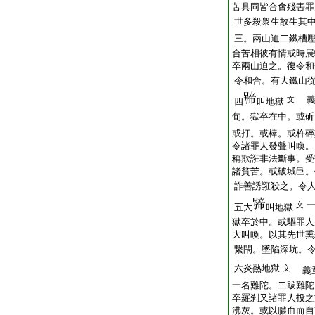
苦具同皆合會殘害罪
世多殺衆生故生其
三。兩山迫二鐵槽
合苦相彼有情或時展
卒兩山迫之。復令和
令和合。有大鐵山
義
文
四
叫地獄
旬。獄卒在中。或斫
或打。或棒。或杵碎
令諸罪人發聲叫喚。
稱欺誑非法斷事。受
諸貧苦。或破城邑。
詐善誘誑殺之。令
文
五大
叫地獄
獄卒於中。或驅罪人
大叫喚。以其先世熏
繋閇。墜陷深坑。
六炎熱地獄
文
義章
一名難陀。二跋難陀
卒羅刹又諸罪人投之
沸灰。或以膿血而自