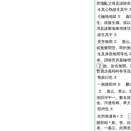
世惱亂父母及諸師長
令其心熱故生其中
七極熱地獄
義章
文
生。或復生爓。或以
澤及諸聚落佛塔僧坊
故生其中
文
受苦無間
惠云。
文
或無樂間苦。即約無
生及身形無間等也
者。謂彼苦具最極増
2
故。故名無間。
暫遇凉風時時有等流
無故曰也
文
一南贍部州
麟云
文
惠云。舊云。閻
文
池四河中一。數名拔
金。河邊有林。果大
部州也
文
此州南邊有○
文
贍部樹＊歟。答。此
者。一義云。此釋意