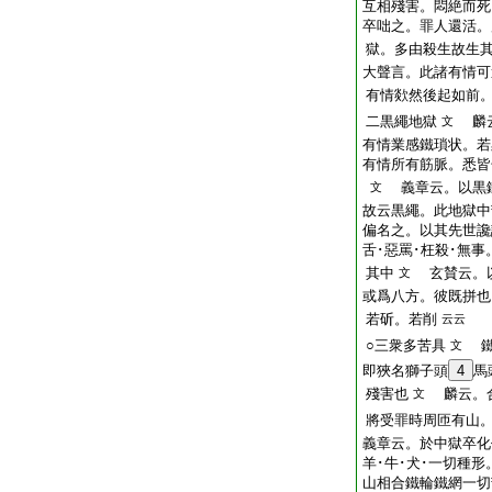
互相殘害。悶絶而死
卒咄之。罪人還活。
獄。多由殺生故生
大聲言。此諸有情可
有情欻然後起如前
二黒繩地獄
麟云
文
有情業感鐵瑣状。若
有情所有筋脈。悉皆
義章云。以黒
文
故云黒繩。此地獄中
偏名之。以其先世讒
舌･惡罵･枉殺･無
其中
玄賛云。以
文
或爲八方。彼既拼也
若斫。若削
云云
○三衆多苦具
鐵
文
即狹名獅子頭
4
馬
殘害也
麟云。合
文
將受罪時周匝有山
義章云。於中獄卒化
羊･牛･犬･一切種
山相合鐵輪鐵網一切