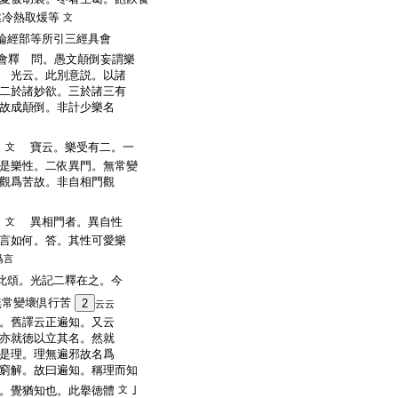
遂冷熱取煖等
文
經部等所引三經具會
會釋 問。愚文顛倒妄謂樂
 光云。此別意説。以諸
二於諸妙欲。三於諸三有
故成顛倒。非計少樂名
＊
寶云。樂受有二。一
文
是樂性。二依異門。無常變
觀爲苦故。非自相門觀
＊
異相門者。異自性
文
言如何。答。其性可愛樂
爲言
頌。光記二釋在之。今
無常變壞倶行苦
2
云云
。舊譯云正遍知。又云
亦就徳以立其名。然就
是理。理無遍邪故名爲
窮解。故曰遍知。稱理而知
｣
。覺猶知也。此擧徳體
文