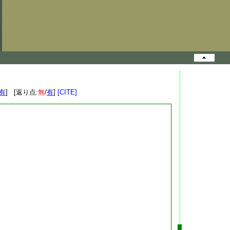
有
] [返り点:
無
/
有
]
[CITE]