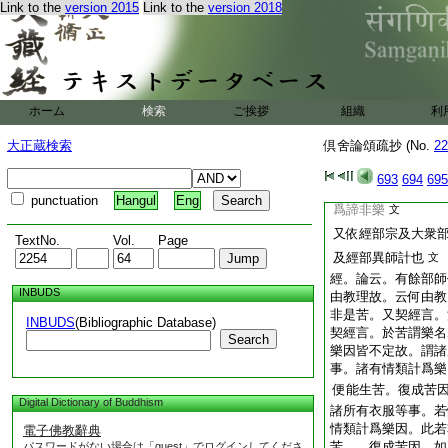
樂亦是苦也
文
Link to the
version 2015
Link to the
version 2018
經部祖師
光云。
文
於中以頌釋言。以此
故。能集未來衆苦果
故説樂受亦名爲苦
樂名苦。論云。破云
ホーム
検索
ご挨拶
組織
利
開於苦
文
大正蔵検索
倶舍論頌疏抄 (No.
22
婆沙正義解
8
云 
正解。理實應言。聖
693
694
695
樂體皆是苦。以就行
punctuation
Hangul
Eng
爲諦非樂
文
又依經部宗及大衆
TextNo.
Vol.
Page
及經部異師計也
文
經。論云。有餘部師
INBUDS
由教理故。云何由教
非是苦。又契經言。
INBUDS
(Bibliographic Database)
契經言。於苦謂樂名
Search
樂因皆不定故。謂諸
事。諸有情類計爲樂
便能生苦。復成苦
Digital Dictionary of Buddhism
諸所有衣服等事。若
情類計爲樂因。此若
電子佛教辭典
苦 。復成苦因。如
パスワードがない場合は「guest」でログインしてくださ