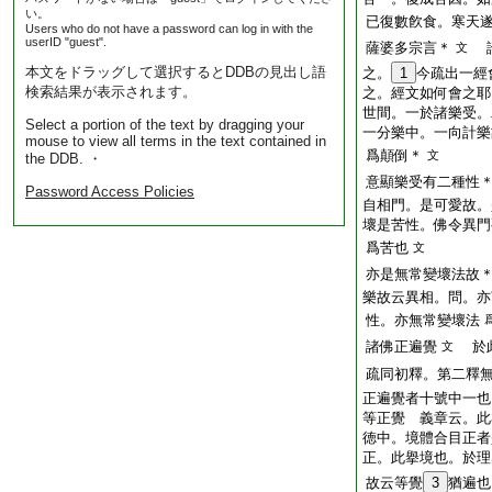
い。
已復數飮食。寒天
Users who do not have a password can log in with the
userID "guest".
薩婆多宗言＊
論
文
本文をドラッグして選択するとDDBの見出し語
之。
1
今疏出一經
検索結果が表示されます。
之。經文如何會之耶
世間。一於諸樂受。
Select a portion of the text by dragging your
一分樂中。一向計樂
mouse to view all terms in the text contained in
爲顛倒＊
文
the DDB. ・
意顯樂受有二種性
Password Access Policies
自相門。是可愛故。
壞是苦性。佛令異門
爲苦也
文
亦是無常變壞法故
樂故云異相。問。亦
性。亦無常變壞法
諸佛正遍覺
於此
文
疏同初釋。第二釋
正遍覺者十號中一也
等正覺 義章云。此
徳中。境體合目正者
正。此擧境也。於理
故云等覺
3
猶遍也