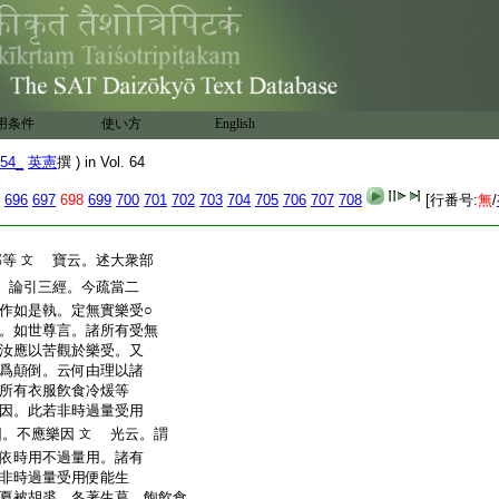
有餘經部鳩摩羅多。而
樂受能爲未來苦果因
故。有苦逼迫肴彼樂故。
遁云。由此三因。説
文
。能爲苦因是集諦行相。豈
用条件
使い方
English
54_
英憲
撰 ) in Vol. 64
光云。論主述説一切有部
者觀察諸三有及三有中
696
697
698
699
700
701
702
703
704
705
706
707
708
[行番号:
無
/
苦同一味故。由此立苦
部等
寶云。述大衆部
文
論引三經。今疏當二
作如是執。定無實樂受○
。如世尊言。諸所有受無
汝應以苦觀於樂受。又
爲顛倒。云何由理以諸
所有衣服飮食冷煖等
因。此若非時過量受用
因。不應樂因
光云。謂
文
依時用不過量用。諸有
非時過量受用便能生
夏被胡裘。冬著生葛。飽飮食