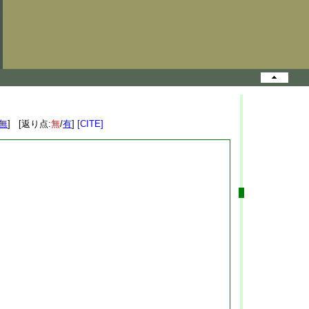
無
] [返り点:
無
/
有
]
[CITE]