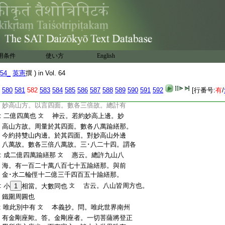
:
神云。其水爲衆寶種子。由具種種威徳。猛
:
風鑚撃。變生衆寶泥等。謂中四寶泥。次外金
:
泥。次邊鐵泥。如是變水生寶等
文
:
皆具八功徳水
光云。若依稱讃淨土經。
文
:
數八功徳水云。一者澄淨。二者清淨。三者甘
:
美。四者輕軟。五者潤澤。六者安和。七者飮時
用条件
使い方
English
:
除飢渇等無量過患。八者飮已定能長養諸
54_
英憲
撰 ) in Vol. 64
:
根四大増益種種殊勝善根
文
:
約持雙山内邊
麟云。約持雙山内邊周量
文
580
581
582
583
584
585
586
587
588
589
590
591
592
[行番号:
有
/
:
至各三倍者。言山内邊即海外際。准此論文。
:
妙高山方。以言四面。數各三倍故。總計有
:
二億四萬也
神云。若約妙高上邊。妙
文
:
高山方故。周量於其四面。數各八萬踰繕那。
:
今約持雙山内邊。於其四面。對妙高山外邊
:
八萬故。數各三倍八萬故。三･八二十四。謂各
:
成二億四萬踰繕那
惠云。總許九山八
文
:
海。有一百二十萬八百七十五踰繕那。與前
:
金･水二輪俓十二億三千四百五十踰繕那。
:
古云。八山皆周方也。
小
1
相當。大數同也
文
:
鐵圍周圓也
:
唯此別中有
本義抄。問。唯此世界南州
文
:
有金剛座歟。答。金剛座者。一切菩薩將登正