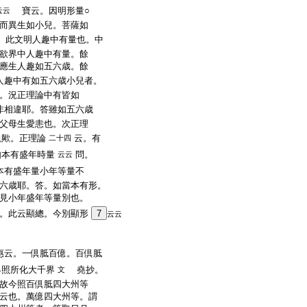
寶云。因明形量○
云云
而異生如小兒。菩薩如
此文明人趣中有量也。中
欲界中人趣中有量。餘
應生人趣如五六歳。餘
趣中有如五六歳小兒者。
。況正理論中有皆如
非相違耶。答雖如五六歳
父母生愛恚也。次正理
説歟。正理論
云。有
二十四
如本有盛年時量
問。
云云
本有盛年量小年等量不
六歳耶。答。如當本有形。
見小年盛年等量別也。
。此云顯總。今別顯形
7
云云
云。一倶胝百億。百倶胝
界照所化大千界
堯抄。
文
故今照百倶胝四大州等
云也。萬億四大州等。謂