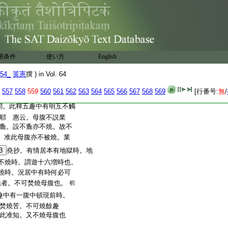
。非述滿業之果也
。謂狗等腹中容生五子。
。然今此中意取地獄中
當本有形。地獄中有
。故假設問難也
文
用条件
使い方
English
。初釋擧重況輕。居本
被燒。後釋約五趣業隔
54_
英憲
撰 ) in Vol. 64
557
558
559
560
561
562
563
564
565
566
567
568
569
[行番号:
無
/
。此釋五趣中有明互不觸
耶 惠云。母腹不説業
麁。設不麁亦不燒。故不
准此母腹亦不被燒。業
3
堯抄。有情居本有地獄時。地
不燒時。謂遊十六増時也。
燒時。況居中有時何必可
燒者。不可焚燒母腹也。
初
中有一腹中頓現前時。
焚燒苦。不可燒餘趣
此准知。又不燒母腹也