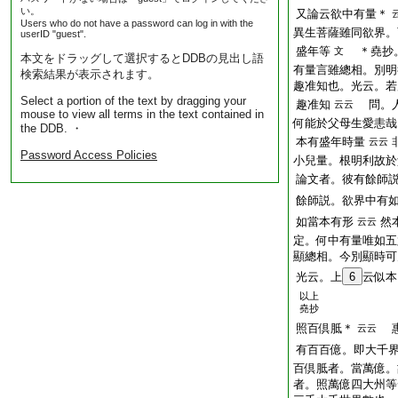
い。
又論云欲中有量＊
Users who do not have a password can log in with the
異生菩薩雖同欲界。
userID "guest".
盛年等
＊堯抄。
文
本文をドラッグして選択するとDDBの見出し語
有量言雖總相。別明
検索結果が表示されます。
趣准知也。光云。若
Select a portion of the text by dragging your
趣准知
問。人
云云
mouse to view all terms in the text contained in
何能於父母生愛恚哉
the DDB. ・
本有盛年時量
云云
Password Access Policies
小兒量。根明利故於
論文者。彼有餘師
餘師説。欲界中有
如當本有形
然
云云
定。何中有量唯如五
顯總相。今別顯時可
光云。上
6
云似本
以上
堯抄
照百倶胝＊
惠
云云
有百百億。即大千
百倶胝者。當萬億。
者。照萬億四大州等