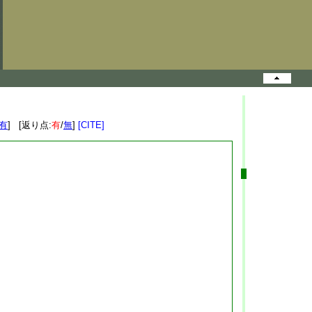
有
] [返り点:
有
/
無
]
[CITE]