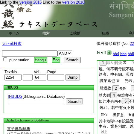
之形状之不同述也
Link to the
version 2015
Link to the
version 2018
問於一狗等
麟云
文
一時命終。各生一趣
有爲難
此問就如
文
即火車等應燒母腹
ホーム
検索
ご挨拶
組織
利
答彼居本有
惠云
文
有尚不燒。況居中有
大正蔵検索
倶舍論頌疏抄 (No.
22
礙。不牙燒也
文
554
555
556
如暫遊増
文
punctuation
Hangul
Eng
問
1
非互觸燒
文
燒。何不明母腹不燒
TextNo.
Vol.
Page
遮者。中有細。母腹
説業遮也
光云。
文
INBUDS
所遮故
2
云云
體火雖
4
被燒亦有
INBUDS
(Bibliographic Database)
如此本有尚有
5
不
Search
燒耶。若中有火不
後答意。五趣
答心
Digital Dictionary of Buddhism
其中地獄中有設雖受
中有。業各別故。以
電子佛教辭典
以上
パスワードがない場合は「guest」でログインしてくださ