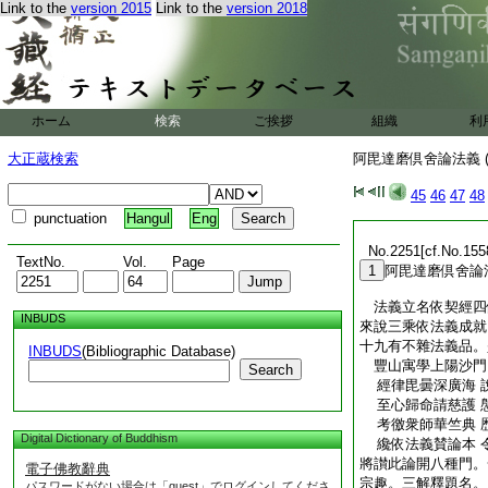
Link to the
version 2015
Link to the
version 2018
ホーム
検索
ご挨拶
組織
利
大正蔵検索
阿毘達磨倶舍論法義 (
45
46
47
48
punctuation
Hangul
Eng
No.2251[cf.No.155
TextNo.
Vol.
Page
1
阿毘達磨倶舍論
法義立名依契經四
INBUDS
來說三乘依法義成就
十九有不雜法義品。
INBUDS
(Bibliographic Database)
豐山寓學上陽沙
Search
經律毘曇深廣海 
至心歸命請慈護 
考徼衆師華竺典 
Digital Dictionary of Buddhism
纔依法義賛論本 
將讃此論開八種門。
電子佛教辭典
宗趣。三解釋題名。
パスワードがない場合は「guest」でログインしてくださ