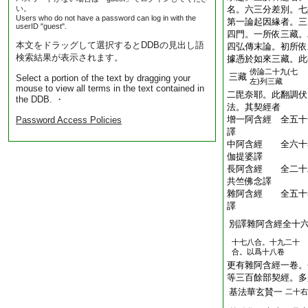
い。
名。六三分差別。七
Users who do not have a password can log in with the
第一論起因緣者。三
userID "guest".
四門。一所依三藏。
本文をドラッグして選択するとDDBの見出し語
四弘傳末論。初所依
検索結果が表示されます。
據憑於如來三藏。此
傍
論二十九(七
三藏
Select a portion of the text by dragging your
左)列三藏
mouse to view all terms in the text contained in
二毘奈耶。此翻調伏
the DDB. ・
法。其契經者
增一阿含經 全五十
Password Access Policies
譯
中阿含經 全六十
伽提婆譯
長阿含經 全二十
共竺佛念譯
雜阿含經 全五十
譯
別譯雜阿含經全十
十七八合。十九二十
合。以爲十八卷
更有雜阿含經一卷。
等三百餘部契經。多
基法華玄賛一
二十右