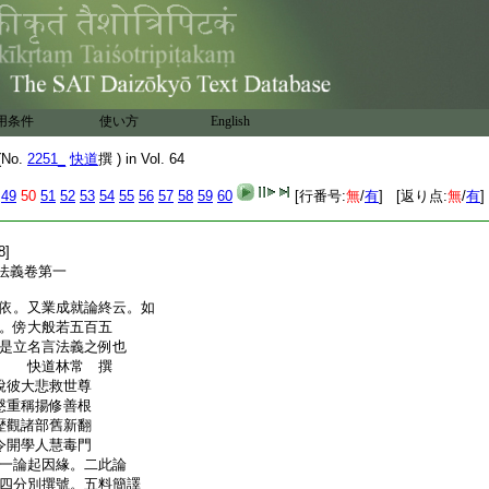
用条件
使い方
English
No.
2251_
快道
撰 ) in Vol. 64
49
50
51
52
53
54
55
56
57
58
59
60
[行番号:
無
/
有
] [返り点:
無
/
有
]
8]
法義卷第一
依。又業成就論終云。如
。
傍
大般若五百五
是立名言法義之例也
門 快道林常 撰
說彼大悲救世尊
慇重稱揚修善根
歴觀諸部舊新翻
令開學人慧毒門
一論起因緣。二此論
四分別撰號。五料簡譯