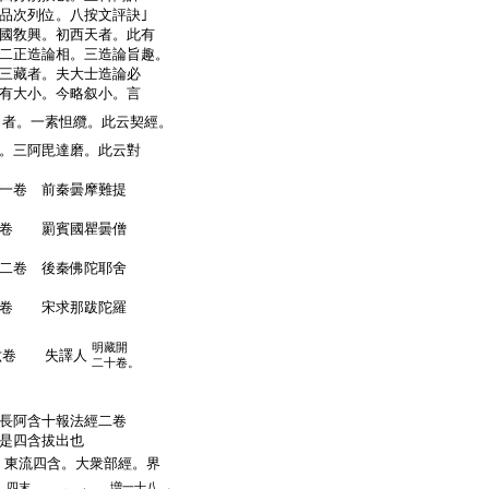
品次列位。八按文評訣｣
國敎興。初西天者。此有
二正造論相。三造論旨趣。
三藏者。夫大士造論必
有大小。今略叙小。言
者。一素怛纜。此云契經。
。三阿毘達磨。此云對
一卷 前秦曇摩難提
卷 罽賓國瞿曇僧
二卷 後秦佛陀耶舍
卷 宋求那跋陀羅
明藏開
六卷 失譯人
二十卷。
長阿含十報法經二卷
是四含拔出也
東流四含。大衆部經。界
四末
増一十八