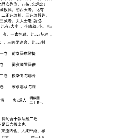
七品次列位。八按
文評訣｣
レ
國敎興。初西天者。此有
二
。二正造論相。三造論旨趣。
三藏者。夫大士造
論必
レ
。此有
大小
。今略叙
小。言
二
一
レ
二
者。一素怛纜。此云
契經
。
二
一
伏
。三阿毘達磨。此云
對
一
二
一卷 前秦曇摩難提
卷 罽賓國瞿曇僧
二卷 後秦佛陀耶舍
卷 宋求那跋陀羅
明藏開
二
六卷 失
譯人
二
一
二十卷
。
一
。長阿含十報法經二卷
多是四含拔出也
東流四含。大衆部經。界
四末
増一十八