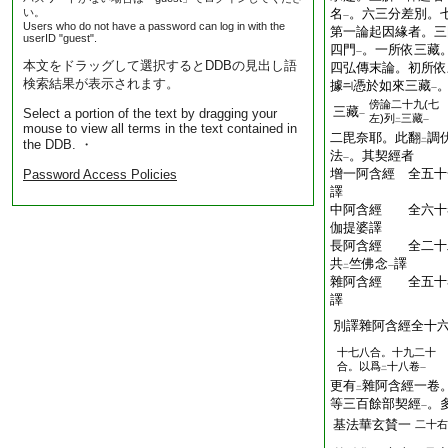
い。
名
。六三分差別。
一
Users who do not have a password can log in with the
第一論起因緣者。三
userID "guest".
四門
。一所依三藏
一
本文をドラッグして選択するとDDBの見出し語
四弘傳末論。初所依
検索結果が表示されます。
據
憑於如來三藏
一
傍
論二十九(七
三藏
Select a portion of the text by dragging your
一
左)列
三藏
二
一
mouse to view all terms in the text contained in
二毘奈耶。此翻
調
the DDB. ・
二
法
。其契經者
一
增一阿含經 全五十
Password Access Policies
譯
中阿含經 全六十
伽提婆譯
長阿含經 全二十
共
竺佛念
譯
二
一
雜阿含經 全五十
譯
別譯雜阿含經全十
十七八合。十九二十
合。以爲
十八卷
二
一
更有
雜阿含經一卷
二
等三百餘部契經
。
一
基法華玄賛一
二十右