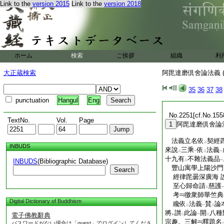
Link to the
version 2015
Link to the
version 2018
ホーム
検索
ご挨拶
組織
利
大正蔵検索
阿毘達磨倶舍論法義 (
35
36
37
38
punctuation
Hangul
Eng
No.2251[cf.No.155
TextNo.
Vol.
Page
1
阿毘達磨倶舍論
法義立名依
契經
二
INBUDS
來說
三乘
依
法義
二
一
二
一
十九有
不雜法義品
INBUDS
(Bibliographic Database)
二
一
豐山寓學上陽沙
Search
經律毘曇深廣海 
至心歸命請
慈護
二
考
徼衆師華竺典
Digital Dictionary of Buddhism
纔依
法義
賛
論
二
一
二
將
讃
此論
開
八種
電子佛教辭典
レ
二
一
二
宗趣。三解
釋題名
パスワードがない場合は「guest」でログインしてくださ