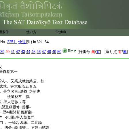
用条件
使い方
English
No.
2251_
快道
撰 ) in Vol. 64
39
40
41
42
43
44
45
46
47
48
49
50
[行番号:
無
/
有
] [返り点:
有
/
無
]
8]
法義卷第一
四依
。又業成就論終云。如
一
成就。
傍
大般若五百五
。是立名言
法義
之例也
二
一
門 快道林常 撰
說
彼大悲救世尊
レ
慇重稱揚修
善根
一
二
一
歴
觀諸部舊新翻
一
一
本
令
開
學人慧毒門
一
レ
二
一
門
。一論起因緣。二此論
一
。四分
別撰號
。五料
簡譯
一
一