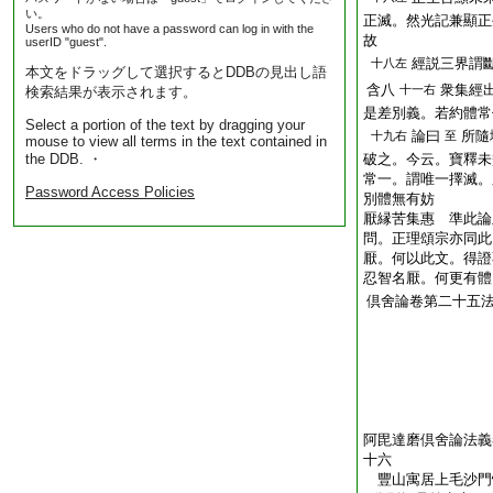
い。
正滅。然光記兼顯正
Users who do not have a password can log in with the
故
userID "guest".
經説三界謂
十八左
本文をドラッグして選択するとDDBの見出し語
含八
衆集經
十一右
検索結果が表示されます。
是差別義。若約體常
Select a portion of the text by dragging your
論曰
所隨
十九右
至
mouse to view all terms in the text contained in
the DDB. ・
破之。今云。寶釋未
常一。謂唯一擇滅。
Password Access Policies
別體無有妨
厭縁苦集惠 準此論
問。正理頌宗亦同此
厭。何以此文。得證
忍智名厭。何更有體
倶舍論卷第二十五
阿毘達磨倶舍論法義
十六
豐山寓居上毛沙