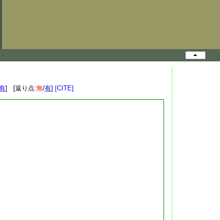
有
] [返り点:
無
/
有
]
[CITE]