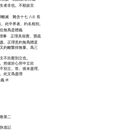
生者非也。不順故言
斷離滅 雜含十七
長
八左
出。此中界者。約名相別。
住無爲是體義
増事 正理具假實。寶疏
盡。正理意約無爲體是
又約離繋得無量。爲三
主不欣厭別立也。
。然彼於心所中立欣
不別立。答。彼未盡理。
。此文爲盡理
法義
終
卷第二
門快道記