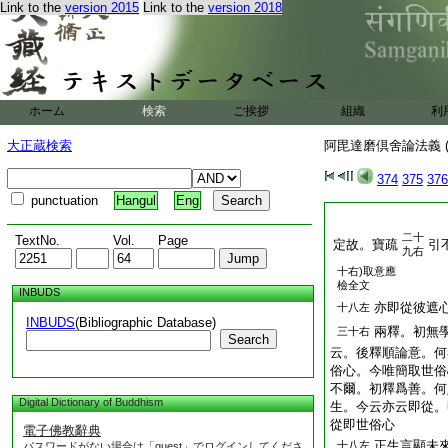
Link to the
version 2015
Link to the
version 2018
ホーム
検索
ご挨拶
組織
利
大正蔵検索
阿毘達磨倶舍論法義 (
374
375
376
punctuation
Hangul
Eng
二十
TextNo.
Vol.
Page
定故。寶疏
引
九右
十右)取意應
檢全文
INBUDS
亦即從彼遮
十八左
INBUDS
(Bibliographic Database)
兩釋。初無
三十右
Search
云。後釋順論意。何
俗心。今唯簡取世俗
不爾。初釋爲善。何
Digital Dictionary of Buddhism
生。今云亦云即從。
從即世俗心
電子佛教辭典
正生言顯未
十八左
パスワードがない場合は「guest」でログインしてくださ