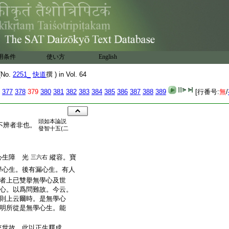
用条件
使い方
English
No.
2251_
快道
撰 ) in Vol. 64
377
378
379
380
381
382
383
384
385
386
387
388
389
[行番号:
無
/
頭
如本論説
不辨者非也。
發智十五(二
心生障 光
縱容。寶
三六右
學心生。後有漏心生。有人
者上已雙擧無學心及世
心。以爲問難故。今云。
則上云爾時。是無學心
明所從是無學心生。能
來世故 此以正生釋成