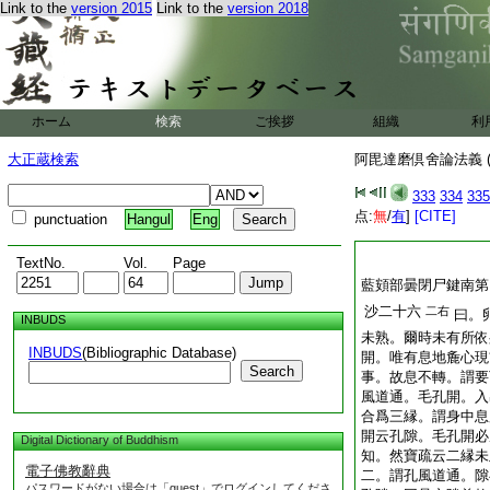
Link to the
version 2015
Link to the
version 2018
ホーム
検索
ご挨拶
組織
利
大正蔵検索
阿毘達磨倶舍論法義 (
333
334
335
点:
無
/
有
]
[CITE]
punctuation
Hangul
Eng
TextNo.
Vol.
Page
藍頞部曇閉尸鍵南第
沙二十六
二右
曰。
INBUDS
未熟。爾時未有所依
INBUDS
(Bibliographic Database)
開。唯有息地麁心現
Search
事。故息不轉。謂要
風道通。毛孔開。入
合爲三縁。謂身中息
開云孔隙。毛孔開必
Digital Dictionary of Buddhism
知。然寶疏云二縁未
電子佛教辭典
二。謂孔風道通。隙
パスワードがない場合は「guest」でログインしてくださ