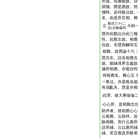
所成。有勝能故。自
煩惱。體是惠故。然
惱時。必待餘法故。
名。由是所言相。雜
顯宗三十(二
立
今助
右)文略義同
慧作此觀位分此三種
性。此觀主故。相應
住故。非慧與觸等互
相雜。故舊論十六
慧共生。説名相應念
故。能縁境界念處故
攝所相應。亦復自性
得相應名。雜心五
一果法。亦是唯名能
有混亂失。慧是亦相
此理。彼大乘瑜伽
心心所。是相雜念
助伴者。彼相應心心
云相應。云助伴。豈
餘相雜。長行云惠所
説所縁。云以惠所縁
縁。若言惠及所餘者