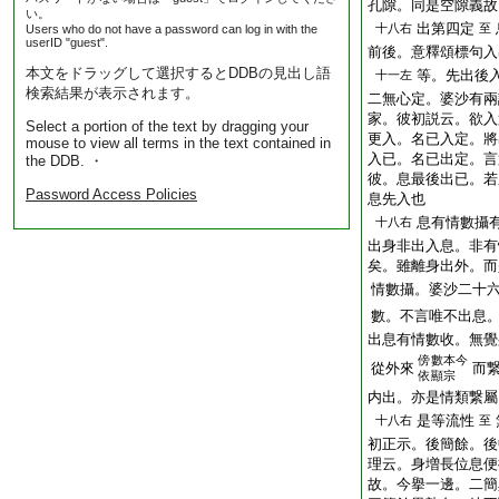
孔隙。同是空隙義故
い。
出第四定
十八右
至
Users who do not have a password can log in with the
userID "guest".
前後。意釋頌標句入
本文をドラッグして選択するとDDBの見出し語
等。先出後
十一左
検索結果が表示されます。
二無心定。婆沙有兩
家。彼初説云。欲入
Select a portion of the text by dragging your
更入。名已入定。將
mouse to view all terms in the text contained in
入已。名已出定。言
the DDB. ・
彼。息最後出已。若
Password Access Policies
息先入也
息有情數攝
十八右
出身非出入息。非有
矣。雖離身出外。而
情數攝。婆沙二十
數。不言唯不出息
出息有情數收。無覺
傍
數本今
從外來
而
依顯宗
内出。亦是情類繋屬
是等流性
十八右
至
初正示。後簡餘。後
理云。身増長位息便
故。今擧一邊。二簡