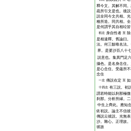
釋今文。其解不同。
疏所引文是也。後説
説全同今文共相。光
種所造。同共相。全
是何謂乎其自相竝皆
身自性者
除
初左
至
是相違釋。舊論曰。
法。何三餘唯名法。
界。是婆沙百八十
説意也。集異門足
攝色。是名身念住。
是心念住。受蘊所不
念住
傳説在定
如
一左
至
有三説。初
十四左
謂若時能以刹那極微
刹那。分析所縁。二
中生上齊此。應知
依初説。論主不信彼
傳説云彼説。光無表
沙。雜心。正理故。
彼故