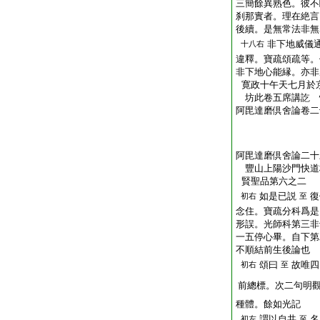
三簡餘異熟色。彼不
刹那實者。理在絶言
後續。是無常法非無
非下地威儀
十八右
違釋。寶疏頌疏等。
非下地心能縁。亦非
寛政十午天七月於
坊此卷五席講訖 
阿毘達磨倶舍論卷二
阿毘達磨倶舍論二十
豐山上陽沙門快
賢聖品第六之二
如是已説
復
初右
至
念住。寶疏分科爲是
形誤。光師科第三非
一五停心畢。自下第
不順結前生後論也
頌曰
故唯四
初右
至
前總標。次二句明
種體。餘如光記
謂以自共
名
初左
至