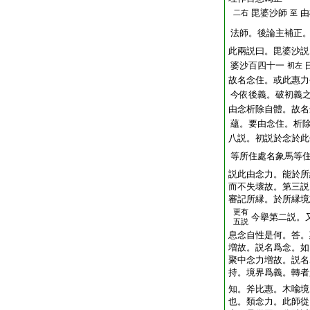
毘婆沙師
由
二右
至
法師。後論主補正
此兩説曰。毘婆沙説
婆沙百四十一
初左
故名念住。或此惠力
今依後義。破初義
由念析除自體。故名
蘊。要由念住。析
八説。初説於念於此
等所住處名象馬等
説此由念力。能於所
而不失壞故。第三説
審記所縁。於所縁境
更有
今擧第二説。
五説
息念自性是何。答。
増故。説名爲念。如
聚中念力増故。説名
持。境界爲義。轉者
知。斧比惠。木喩境
也。類念力。此師從