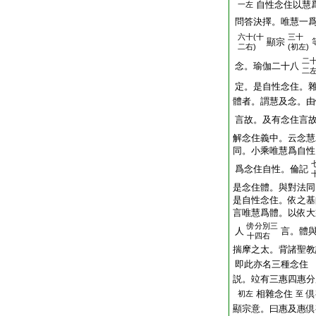
自性念住以慧
一左
問答決擇。唯慧一
六十(十
三十
顯宗
二右)
(初左)
二
念。瑜伽二十八
二
定。是自性念住。
體者。謂慧及念。由
言故。及有念住言
解念住義中。云念慧
同。小乘唯慧爲自性
爲念住自性。倫記
是念住體。與對法同
是自性念住。依之基
言唯慧爲體。以依大
傍
分別三
人
言。體
十四右
揣摩之太。背諸聖教
即此亦名三種念住
説。竝有三惠四惠分
相雜念住
倶
初左
至
顯宗意。曰惠及惠倶