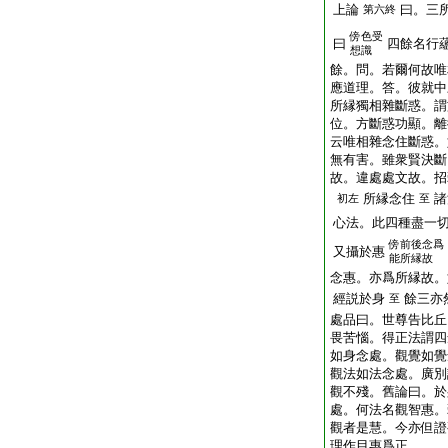
上論
曰。三
第六終
傍
色受
曰
四餘名行
想識
餘。問。若爾何故唯
應道理。答。彼就中
所縁獨相雜斷惑。謂
位。方斷惑功顯。離
云唯相雜念住斷惑。
無有害。雖衆賢決斷
故。違處處文故。招
所縁念住
諸
初左
至
心法。此四種盡一
傍
前後念爲
又攝於惠
能所縁故
念惠。亦爲所縁故。
經説於身
餘三亦
至
處品曰。世尊告比丘
畏苦惱。得正法謂四
如身念處。觀覺如覺
觀法如法念處。廣別
觀不殘。舊論曰。於
處。何法名觀智惠。
觀者是慧。今亦但證
理作目惠爲正