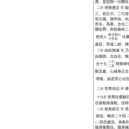
惠。是從因一分隣近
理實應言
能
二右
至
三。初正示。二引證
初立義。後所由。此
所令。爲果。念住二
隣近釋。與前義有二
傍
分別三
然有人
住
十五右
義旨。而違二經。撲
由此無滅
乃
二右
至
由惠因。念自住。無
二十
含十九
阿那律
二左
觀念處。心縁身正念
増進。如是受心法
世尊亦説
便
二右
至
世尊告縈髮
十九右
住彼順身身觀。住時
然有經言
受
二右
至
經也。雜含二十四
四念處沒。食集
レハ
隨身集觀住。隨身滅