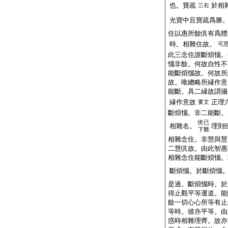
也。寶疏
於相
三右
光寶中且寶疏爲勝
住以惠所餘倶有爲體
時。相雜住故。
可
此三念住誰斷煩惱。
惱非餘。何故自性不
能斷煩惱故。何故所
故。唯總略所縁作意
能斷。具二縁故謂攝
縁作意故
正理
要文
斷煩惱。非二能斷。
傍
已
相雜名。
理則
下難
相雜念住。非慧與慧
二慧倶故。由此智惠
相雜念住能斷煩惱。
斷煩惱。於斷煩惱
是過。斷煩惱時。於
得止觀平等運道。能
餘一切心心所等有止
等時。彼亦平等。由
惑時相雜理齊。故亦