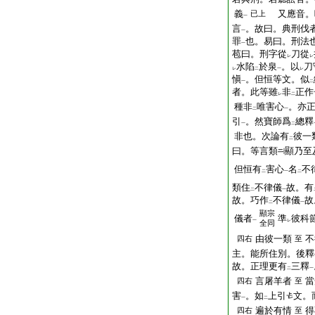
義
又應音。
已上
一
言
。故曰。典刑伐
一
罪
也。易曰。刑法
一
苞曰。刑字從
刀從
レ
レ
水陷
於泉
。以
刀
レ
二
一
レ
愼
。但恒等文。似
一
二
者。此等雖
非
正作
レ
二
種非
唯害心
。亦
二
一
引
。然寶師爲
總釋
一
二
非也。次論有
彼一
二
曰。等言類
顯乃至
但恒有
害心
名
不
二
一
二
類住
不律儀
故。有
二
一
故。巧作
不律儀
故
二
一
顯宗
儀者
準
彼科
一
レ
全同
由彼一類
不
四右
至
主。能所住別。後釋
故。正理更有
三釋
二
一
言屠羊者
當
四右
至
害
。如
上引
文。
一
二
遍於有情
得
四右
至