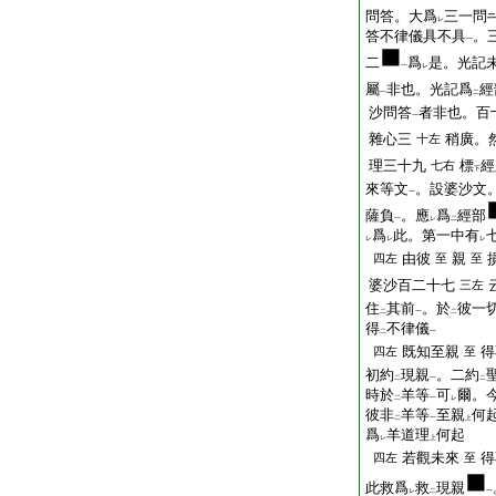
問答。大爲
三一問
レ
答不律儀具不具
。
一
二
爲
是。光記
一
レ
屬
非也。光記爲
經
一
二
沙問答
者非也。百
一
雜心三
稍廣。
十左
理三十九
標
經
七右
下
來等文
。設婆沙文
一
薩負
。應
爲
經部
一
レ
二
爲
此。第一中有
レ
レ
レ
由彼
親
四左
至
至
婆沙百二十七
三左
住
其前
。於
彼一
二
一
二
得
不律儀
二
一
既知至親
得
四左
至
初約
現親
。二約
二
一
二
時於
羊等
可
爾。
二
一
レ
彼非
羊等
至親
何
二
一
上
爲
羊道理
何起
レ
上
若觀未來
得
四左
至
此救爲
救
現親
レ
二
一