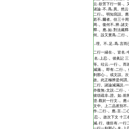
云
欲苦下行一留
。
二
一
諸論
不
爲
異。然云
一
レ
レ
二行
。明知寫誤。應
上
若不
爾者。但三十周
レ
周
。復何不
辨
諸文
一
レ
二
釋
。應
如
對法藏釋
一
レ
二
何。設又實爲
二行
二
一
理。不
足
爲
言而
レ
レ
レ
レ
二行一縁在
。皆名
一
二
名
上忍
。彼眞記
三
二
一
等。竝云
一行
。而
二
一
減滿
。即有
二行
。
一
二
一
刹那心
。或文誤。次
一
故。此正極辨是何謂
二行。諸論減滿説
一
二
亦復無
文説
二行
。
三
二
一
彼頌疏非
證。如
前
レ
二
證
觀於一行文
。應
二
一
下
文中。上二品差別不
レ
作
二行
。應
言
二
二
一
レ
二
忍
。故次下文
十三
一
減
行。後但有
一行
レ
二
一行一刹那心
名
上