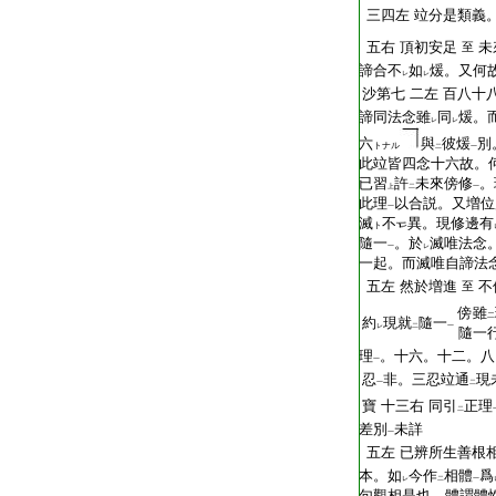
三四左
竝分是類義
五右
頂初安足
未
至
諦合不
如
煖。又何
レ
レ
沙第七
二左
百八十
諦同法念雖
同
煖。
レ
レ
六
與
彼煖
別
トナル
二
一
此竝皆四念十六故。
已習
許
未來傍修
。
上
二
一
此理
以合説。又増位
一
滅
不
異。現修邊有
ト
隨一
。於
滅唯法念
一
レ
一起。而滅唯自諦法
五左
然於増進
不
至
傍
雖
二
約
現就
隨一
レ
二
一
隨一
理
。十六。十二。八
一
忍
非。三忍竝通
現
一
二
寶
十三右
同引
正理
二
差別
未詳
一
五左
已辨所生善根
本。如
今作
相體
爲
レ
二
一
句觀相是也。體謂體