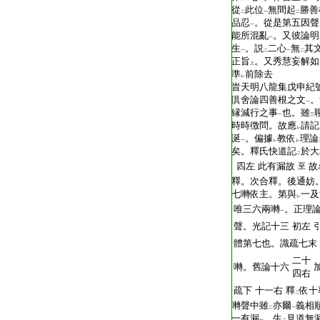
從
此位
無間起
勝善
二
一
二
品忍
。從是第五因聲
一
能所混亂
。又彼論明
一
生
。説
二心
無
其
一
二
一
二
正旨
。又秀慧妄解如
上
準
前除去
レ
旹天明八龍集戊申紀
倶舍論四善根之文
。
一
縁減行之事
也。雖
一
三
時時徴問。故應
請記
レ
涎
。偏據
教依
理論
一
レ
レ
矣。釋氏快道記
於大
二
四左
此有漏故
故
至
釋。次合釋。後通妨
七囀依主。第與
一及
レ
唯三六兩囀
。正理
一
聲。光記十三
初左
體第七也。識疏七末
二十
囀。舊論十六
四右
疏下
十一右
釋
依十
二
囀聲中雖
亦爾
義相
二
一
一有漏
。生
見道無