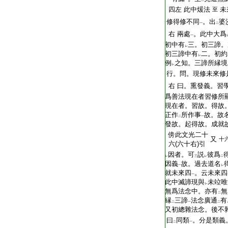
一
二
四左
此中煖法
未
至
修得修不同
。出
婆
一
二
右
兩處
。此中大爲
一
初中有
三。初三諦。
レ
初三諦中有
二。初約
レ
例
之知。三諦所縁境
レ
行。問。現修未來修
右
曰。熏發義。習
爲善法現在者習修所
現在者。習故。得故
正作
所作事
故。故
二
一
發故。起得故。成就
傍
此文光二十
又
十
六(六十右)引
因者。可
説
彼爲
レ
三
レ
二
因義
故。過去道名
一
レ
就未來四
。云未來四
一
此中滅諦現與
未竝唯
レ
無爲法念中。亦有
無
二
縁
三諦
法念廣通
有
二
一
二
又初總雜法念。後不
曰
同類
。分是類義
二
一