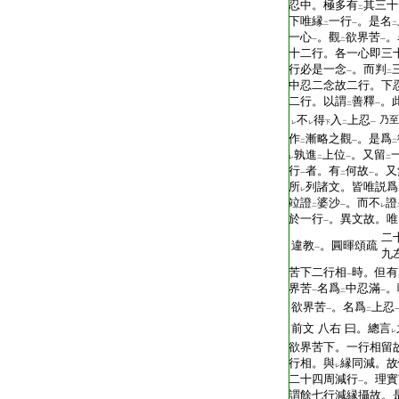
忍中。極多有
其三十
二
下唯縁
一行
。是名
二
一
二
一心
。觀
欲界苦
。
一
二
一
十二行。各一心即三
行必是一念
。而判
一
二
中忍二念故二行。下
二行。以謂
善釋
。
二
一
不
得
入
上忍
乃至
レ
レ
下
二
一
作
漸略之觀
。是爲
二
一
二
孰進
上位
。又留
レ
二
一
二
行
者。有
何故
。又
一
二
一
所
列諸文。皆唯説爲
レ
竝證
婆沙
。而不
證
二
一
レ
於一行
。異文故。唯
一
二
違教
。圓暉頌疏
一
九
苦下二行相
時。但有
一
界苦
名爲
中忍滿
。
一
二
一
欲界苦
。名爲
上忍
一
二
前文
八右
曰。總言
レ
欲界苦下。一行相留
行相。與
縁同減。故
レ
二十四周減行
。理實
一
謂餘七行減縁攝故。