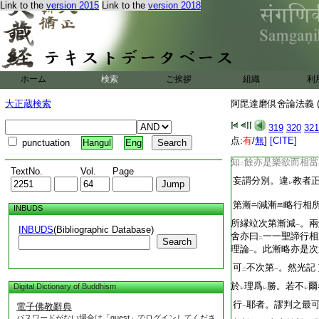
Link to the
version 2015
Link to the
version 2018
上忍
。言
此善根起
一
下
念是相續
。後評
古
一
二
縁減迷
。二斥
二行
一
二
初辨
行縁減迷
者。
二
一
初解就
著我者依
非
下
二
一二三四之次位。諦
ホーム
検索
ご挨拶
組織
利
減
之。後解約
見行
レ
二
大正蔵検索
阿毘達磨倶舍論法義 (
擬當減
之。具如
光
レ
二
理教
。違
理者。彼
319
320
321
一
レ
不
亂
初觀苦位次
点:
有
/
無
]
[CITE]
レ
レ
二
一
punctuation
Hangul
Eng
留。餘亦豈留。若言
レ
知
餘亦是樂欲而相當
二
TextNo.
Vol.
Page
妄謂分別。違
教者
レ
第漸
減漸
略行相
INBUDS
所縁竝次第漸減
。兩
一
INBUDS
(Bibliographic Database)
舍亦曰
一一聖諦行相
二
Search
理論
。此漸略亦是次
一
可
不次第
。然光記
二
一
於
理爲
勝。若不
爾
Digital Dictionary of Buddhism
レ
レ
レ
行
耶者。謬判之最
電子佛教辭典
一
パスワードがない場合は「guest」でログインしてくださ