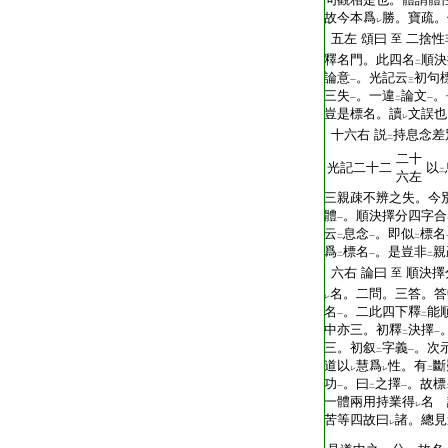
故今本爲
勝。寶疏。
レ
五左
頌曰
二捨性
至
釋名門。此四名
順決
二
論意
。光記云
初句
一
三
三失
。一違
論文
。
一
二
一
豈是標名。讀
文誤也
レ
十六右
説
持息念差
二
二十
光記二十二
以
二
六左
三親疎不辨之失。今
體
。順決擇分四字合
一
云
息念
。即似
標名
二
一
二
爲
標名
。是豈非
親
二
一
二
六右
論曰
順決擇
至
名。二問。三答。答
レ
名
。二此四下釋
能
一
二
中亦三。初釋
決擇
二
一
三。初叙
字義
。次
二
一
道以
慧爲
性。有
斷
レ
レ
二
功
。曰
之擇
。故標
一
二
一
一體兩用持業得
名 
レ
苦等四故曰
諸。總見
レ