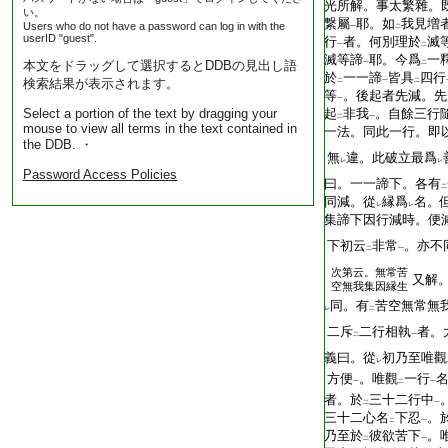
光所解。事太繁雜。
い。
繋屬
耶。如
我見増
Users who do not have a password can log in with the
一
二
userID "guest".
行
者。何別理於
滅
一
二
滅等諦
耶。今爲
一
本文をドラッグして選択するとDDBの見出し語
一
二
於
一一諦
皆具
四行
検索結果が表示されます。
二
一
二
等
。後起者先減。先
一
Select a portion of the text by dragging your
起
非我
。自餘三行
二
一
mouse to view all terms in the text contained in
一法。同此一行。即
the DDB. ・
無
違。此破立最爲
レ
レ
Password Access Policies
曰。一一諦下。各有
二
同減。從
縁爲
名。
レ
レ
集諦下因行減時。便
下初云
非常
。亦不
二
一
次第云。無常苦
又解
空無我集因縁生
同。有
苦空無常無
レ
二
二斥
二行相執
者。
二
一
義曰。從
初乃至唯觀
レ
方便
。唯觀
一行
一
二
一
者。於
三十二行中
二
一
三十二心名
下忍
。
二
一
乃至於
彼欲苦下
。
二
一