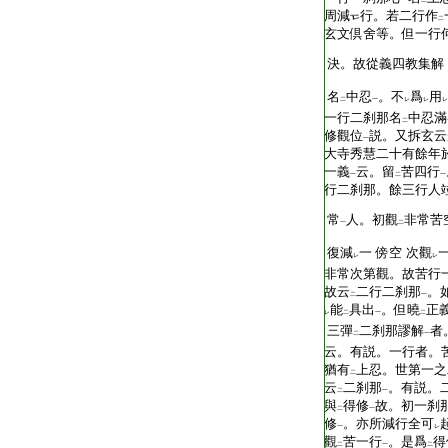
一
二
周減
行。若二行作
二
玄文倶舍等。但一行
決。故從義四教集解
名
中忍
。不
爲
用
二
一
レ
レ
レ
一行二刹那名
中忍滿
二
修觀位
説。又拆玄云
一
大寺秀慧二十有餘年
一義
云。留
苦四行
一
二
一
行二刹那。餘三行人
常
人。初觀
非常苦
一
二
復減
一
傍
空
次觀
レ
レ
非常次第觀。故苦行
故云
二行二刹那
。
二
一
能
具出
。但曉
正
レ
二
一
二
三彈
二刹那謬解
者
二
一
云。有説。一行者。
猶有
上忍。世第一之
二
云
二刹那
。有説。
二
一
與
得修
故。初一刹
二
一
修
。亦所減行全可
一
レ
觀
苦一行
。是爲
得
二
一
二