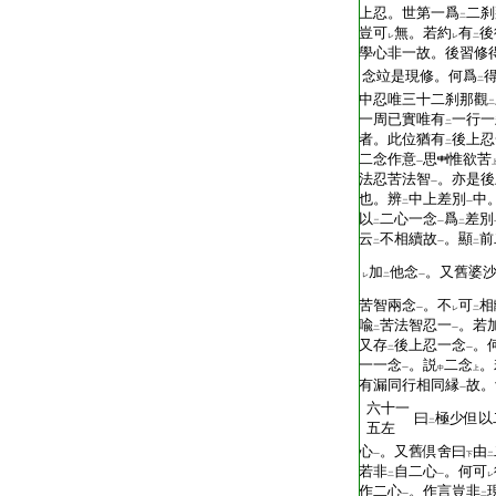
上忍。世第一爲
二刹
二
豈可
無。若約
有
後
レ
レ
二
學心非一故。後習修
念竝是現修。何爲
二
中忍唯三十二刹那觀
二
一周已實唯有
一行一
二
者。此位猶有
後上忍
二
二念作意
思
惟欲苦
一
法忍苦法智
。亦是後
一
也。辨
中上差別
中
二
一
以
二心一念
爲
差別
二
一
二
云
不相續故
。顯
前
二
一
二
加
他念
。又舊婆
レ
二
一
苦智兩念
。不
可
相
一
レ
二
喩
苦法智忍一
。若
二
一
又存
後上忍一念
。
二
一
一一念
。説
二念
。
一
中
上
有漏同行相同縁
故。
一
六十一
曰
極少但以
二
五左
心
。又舊倶舍曰
由
一
下
二
若非
自二心
。何可
二
一
レ
作二心
。作言豈非
一
二