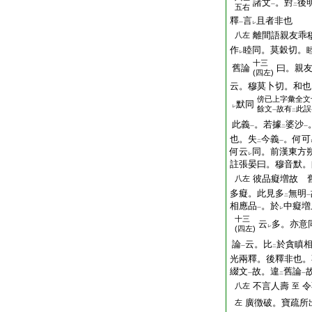
諸文
。對
後
一
二
五右
釋
言
且者非也
一
レ
離間語親友乖
八左
作
睦同。莫穀切。
レ
十三
舊論
曰。親
(四左)
云。穆莫卜切。和也
傍
已上字彙全文
默同
レ
餘文
故有
此誤
一
二
此義
。若據
婆沙
一
二
一
也。失
今義
。何可
二
一
何云
同。前漢東方
レ
註張晏曰。穆音默。
彼品癡増故 
八左
多癡。此見多
無明
二
一
相應品
。於
中癡増
一
レ
十三
云
多。亦意
レ
(四左)
論
云。比
於貪瞋
一
二
光兩釋。後釋非也。
綴文
故。違
舊論
一
二
一
不言人壽
令
八左
至
廣徴破。寶疏所
左