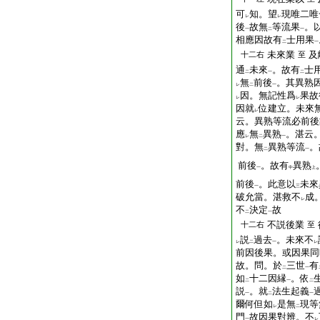
可
知。望
現唯二唯
レ
レ
後
故無
等流果
。
一
二
一
相應因故有
士用果
二
一
未來業
及
十二右
至
通
未來
。故有
士
二
一
二
無
前後
。其異熟
レ
二
一
因。無記性爲
果故
レ
レ
因就
位建立。未來
レ
云。異熟等流必前後
應
無
異熟
。湛云
レ
二
一
對。無
異熟等流
。
二
一
前後
。故有
異熟
一
中
上
前後
。此意以
未來
一
三
破允當。湛救不
成
レ
不
決定
故
二
一
不説後業
十二右
至
説
過去
。未來不
レ
二
一
レ
前因後果。或因果同
故。問。於
三世
有
二
一
如
十二因縁
。依
二
一
二
説
。就
法生起義
一
二
一
爾何但如
是無
現等
レ
二
門
故因果對辨。不
一
レ