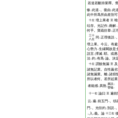
若道若斷持業釋。
修
此道
。復由
此
二
一
二
此中所爲所由差別可
増上果者
唯
十左
至
竝存。光記作
兩解
二
一
何乎。寶疏但擧
正
二
三十
同
正理後説
二
一
八左
増上果。今云。有處
心勢力
生縁闕故是
一
説言
擇滅
耶。或應
二
一
法
約
有爲
論。決
一
二
一
謂餘無漏
及
十左
至
諸無記業。自性羸劣
諸無漏業。離
諸煩
二
所以者何。若所起業
廣説
二
者能感
異熟
二
譬喩
一
論曰
遍前
十一右
至
云
遍
前五門
。頌
レ
二
一
門
。光但約
別説
一
二
一
入
義。論
十三右
レ
レ