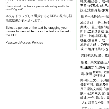
時成
彼已去
。曾
二
一
い。
至曾
起五地
成
已
Users who do not have a password can log in with the
一
二
userID "guest".
説
已去依身起
無漏
三
二
本文をドラッグして選択するとDDBの見出し語
欲界一地身起
一地
二
検索結果が表示されます。
地道共戒
。若二地
一
共戒
。若三地身即
Select a portion of the text by dragging your
一
mouse to view all terms in the text contained in
即起
二地道共戒
五
二
一
the DDB. ・
謂生
上地
即不
起
二
一
レ
二
後生
無色界
。曾一
二
一
Password Access Policies
地身道共戒
。乃至
一
成
五地身道共戒
也
二
一
光師初説爲
勝。故
レ
聖者。未來定成
五
二
對
未來定以
過去
二
二
一
指要等。光無
爲
勝明
レ
評者非也
レ
同
引
三文
。以
後
一
二
一
二
機類不同。依地及依
及正理其文義同
初
二
故不
已未同説
如
二
一
レ
師據
一色
爲
失。
二
一
レ
謂且先分別 
八右
六左