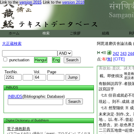
二
一
Link to the
version 2015
Link to the
version 2018
輕故非
業道
。答。
二
一
如
是。今示
婆沙
レ
二
亦同
之。又解
云云
レ
無惡意樂故彼
七右
ホーム
検索
ご挨拶
組織
利
是總通釋
無
六。故
レ
レ
別釋
。光爲
正。寶
一
レ
大正蔵検索
阿毘達磨倶舍論法義 (
者文錯。隨其所應四
隣行亂入也。而未
レ
242
243
244
雖諸天衆
其
七左
至
点:
有
/
無
]
[CITE]
punctuation
Hangul
Eng
雖
不
自相害
。而
レ
二
一
害故如
是説。諸天
レ
TextNo.
Vol.
Page
唯是兩
截。即便殞沒
是説者
有餘師説四字
者脱
一
INBUDS
説寫誤乎
但容成就必不
七左
INBUDS
(Bibliographic Database)
Search
現起
。則不
成就
一
二
一
然聖隨依
成
七左
至
未來決定
別作
文。
一
レ
地
。以
有
不
曾起
Digital Dictionary of Buddhism
一
レ
レ
二
色那含。於
欲色界
二
電子佛教辭典
二三四五地曾
起曾
パスワードがない場合は「guest」でログインしてくださ