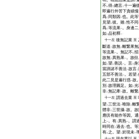
二
不
得
總言
十一遍
レ
三
二
即遍行外苦下貪瞋慢
爲
同類因
也。此等
二
一
見望
彼。雖
性不同
レ
二
爲
等流果
。身邊二
二
一
如
品初釋
二
一
後無記業
十一左
至
斷道
故無
離繋果無
一
二
等流果
。無記不
招
一
レ
故無
異熟果
。故但
二
一
如
望
善説
。言
身
二
レ
一
三
當諦諸不善法
故言
一
二
五部不善法
。若望
一
二
此二見是遍行惑
故
一
別
故理圓足。如
光
一
二
非
無記牽
故。離繋
二
一
謂過去業
十一左
至
望
三世法
唯除
離
二
一
二
體非
三世攝
故。故
二
一
應倶有能作等因。通
上
。有
異熟
。謂
一
二
一
時同在
過去
也。等
二
一
有
之。望
於現未
レ
二
一
現在業以
十一左
至