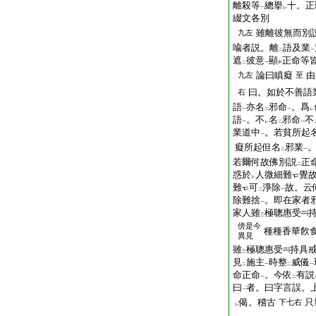
離殺等
總擧
十。正
一
レ
綴文各別
雖離彼無而別
九左
喩者説。離
語及業
二
一
遮
彼意
顯
正命等
二
一
中
論曰瞋癡
由
九左
至
曰。如於不善語
右
語
亦名
邪命
。爲
一
二
一
レ
語
。不
名
邪命
不
一
レ
二
一
業道中
。若貧所起
一
癡所起但名
邪業
二
一
若爾何故佛別説
正
二
惑於
人微細難
覺
レ
難
可
淨除
故。云
二
一
除難捨
。即在家者
一
家人雖
極聰惠受
三
傍
是今
種種香華飮
異見
雖
極聰惠受
持具
三
見
施主
時整
威儀
二
一
二
一
命正命
。今依
有説
一
二
曰
者。曰字言誤。
一
偈。稽古
只
下七右
レ