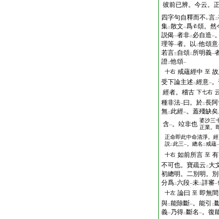
彼前已辨。今云。
四字句自釋而不
言
レ
二
集
散文
爲
頌。然
二
一
説偈
者非
必自造
一
二
一
理等
者。以
他頌意
一
二
若言
自頌
所明義
三
二
一
證
他頌
二
一
戒蘊經中
故
十右
至
受下論主述
經意
。
二
一
經者。稽古
下七右
種非法
曰。於
長阿
一
二
無
此經
。蓋殘缺矣
二
一
婆沙三
含
。竝非也
一
正業。
正命即此中命清淨。經
説
此三
。總名
戒蘊
二
一
二
如前所言
有
十右
至
不可也。寶疏云
大
二
初總明。二別明。別
分爲
六段
未
詳審
二
一
二
一
論曰
即無間
十左
至
與
能除斷
。能引
二
一
二
義
乃得
斷名
。復
一
二
一