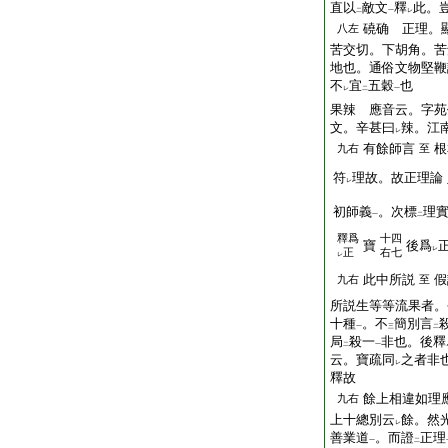
直以
敵文
釋
此。
二
一
レ
磽确 正理。
八左
苦交切。下胡角。苦
地也。通俗文物堅鞭
不
宜
五穀
也
レ
二
一
果辣 應音云。字苑
文。辛甚曰
辣。江
レ
有餘師言
根
九右
至
符
理故。故正理論
レ
初師義
。次標
理
一
二
釋爲
十四
寶
後爲
レ
正
右七
レ
此中所説
假
九右
至
所説生等等流果者。
十種
。不
簡別言
一
三
二
局
殺一
非也。後釋
二
一
云。寶疏同
之者非
レ
釋故
餘上相違如理
九右
上十總別云
餘。然
レ
善業道
。而證
正理
一
二