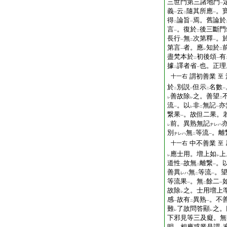
三世門第三諸地門
一
義
云
隨其所應
。
一
二
一
得
論旨
焉。舊論於
二
一
言
。復於
後三斷門
一
二
長行
無
次第釋
。
一
二
一
第言
者。應
知於
一
レ
二
盡梵本於
初後頌
有
二
一
據
譯者省
也。正理
二
一
謂初善業
十一右
至
於
別説
但示
名數
二
一
二
一
善故除
之。善望
レ
レ
二
流
。以
非
無記
亦
一
レ
二
一
繋果
。故但二果。
一
前。異熟無記
ナレハ
レ
別
無
等流
。離
ナレハ
二
一
中不善業
十一右
至
應士用。増上如
上
レ
レ
道性
故無
離繋
。
一
二
一
善異
無
等流
。
レハ
二
一
等流果
。無
餘二
一
二
一
故除
之。士用増上
レ
感
故有
異熟
。不
一
二
一
難
了故問答顯
之。
レ
レ
下邪見等三及癡。無
明。相應惑業是謂