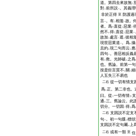
道。第四去來故無
二
對
前所説
。其義理
二
一
非於正得
防護過
至
言
。有
相濫
故。
一
二
一
者。爲
直從
惡業
下
二
一
然不
得
直從
惡業
レ
三
二
一
故加
處言
遮
彼相
二
一
二
現世惡業道
。爲
攝
一
レ
且約
現二句而云
應
レ
レ
四句
。善惡相反義
一
有
救。光師破
之爲
レ
レ
也。舊論。前第一句
按是但言質不
關
細
レ
二
人五失三不易也
從一切有情支
二右
爲
正。第二非也。
レ
曰。從
一切有情
支
ト
二
通
三。舊論云。此
レ
切分。一切因
得
爲
一
上
支因説不定支
二右
句
。初一句牒
標頌
一
二
支因説不定句屬
上
レ
或有一類
二右
至
住