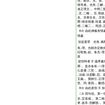
理。顯宗。光。寶。
情等者。光有
三解
二
一
迷正理文
。中間二
一
言
二種
。言
類故
レ
二
一
レ
名。非衆生名。又性
釋
情非情通
性遮
下
二
一
標
二種二
。而證
二
一
二
由此律儀有情
初左
情處
況從遮罪 光有
兩
二
有
理。光師亦定散
レ
竝取無
妨。各含
理
レ
レ
故
從恒時者
蘊界處
至
釋
。是亦各有
一理
一
二
心是通
三世
。故戒
二
一
法縁
法是斷
惡。
レ
レ
レ
五義
。寶師引
正理
一
二
世。同
第四
。斷惑
二
一
由此差別
加
初左
至
四句也。第一
二右
非
定道戒
。第二根
二
一
來
故非
別解脱
。
一
二
一