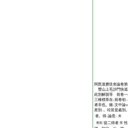
阿毘達磨倶舍論卷第
豐山上毛沙門快
此別解脱等 前卷一
三種標章在
前卷初
二
一
者非也。雖
文中論
二
差別
。竝皆是處別
一
者。得
論意
矣
二
一
從二得者
性
初右
至