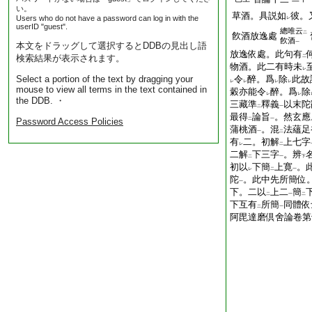
い。
草酒。具説如
彼。
Users who do not have a password can log in with the
レ
userID "guest".
總唯云
二
飮酒放逸處
飮酒
一
本文をドラッグして選択するとDDBの見出し語
放逸依處。此句有
検索結果が表示されます。
二
物酒。此二有時未
レ
Select a portion of the text by dragging your
令
醉。爲
除
此故
レ
レ
レ
レ
mouse to view all terms in the text contained in
糓亦能令
醉。爲
除
レ
レ
the DDB. ・
三藏準
釋義
以末陀
二
一
最得
論旨
。然玄應
Password Access Policies
二
一
蒲桃酒
。混
法蘊足
一
二
有
二。初解
上七字
レ
二
二解
下三字
。辨
二
一
下
初以
下簡
上寛
。
レ
二
一
陀
。此中先所簡位
一
下。二以
上二
簡
二
一
二
下互有
所簡
同體依
二
一
阿毘達磨倶舍論卷第