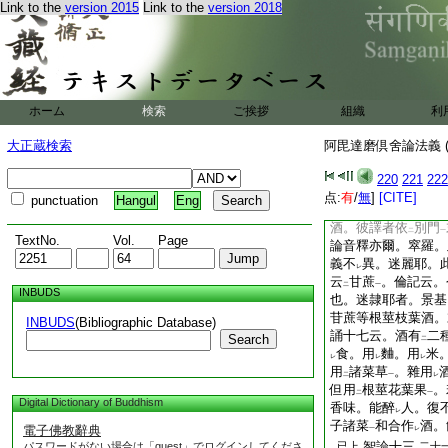
一
二
Link to the
version 2015
Link to the
version 2018
諸酒者。謂飮咽歠如
逸處者。謂上諸酒飮
狂亂不
識
尊卑
。
二
一
所名
放逸處
已上
二
一
寶疏準
答文
爲
三
二
一
二
ホーム
検索
ご挨拶
組織
利
論意
也。此中初依
一
レ
足兩釋
。初説三種
一
大正蔵検索
阿毘達磨倶舍論法義 (
陀。迷麗耶之末陀。
陀酒
西方有
通別
一
二
一
220
221
222
何故爾者。明顯
示
点:
有
/
無
]
[CITE]
punctuation
Hangul
Eng
二十一
云。糓
九右
酒。彼譯者依
別門
二
一
TextNo.
Vol.
Page
論音釋亦爾。窣羅。
義不
異。迷麗耶。
レ
云
甘蔗
。倫記云。
二
一
INBUDS
也。迷隷耶者。景基
苷蔗等根莖枝葉酒。
INBUDS
(Bibliographic Database)
誦十七云。酒有
二
Search
二
食。用
麯。用
米
レ
レ
レ
用
諸菜草
。雜用
二
一
レ
但用
根莖花葉果
。
二
一
Digital Dictionary of Buddhism
香味。能醉
人。復
レ
子諸菜
和合作
酒。
電子佛教辭典
一
レ
智論十三
パスワードがない場合は「guest」でログインしてくださ
已上
二十