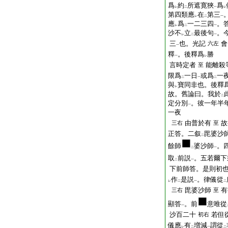
爲
約
所遮寛狹
爲
レ
二
一
レ
第四類應
在
第三
レ
二
一
應
爲
一二三四
。
レ
二
一
沙不
立
最後句
。
レ
二
一
三
也。光記
會
六左
一
釋
。後釋爲
勝
一
レ
言時定者
能離殺
至
限爲
一日
或爲
一
二
一
二
與
寶同非也。後釋
レ
故。舊論曰。我於
二
定分別
。彼一年半
一
一夜
由普於有
故
三右
至
正答。二叙
毘婆沙
二
餘師
婆沙師
。
二
一
取
前説
。五若爾下
二
一
下前師答。是則初
作
是説
。律儀從
レ
二
一
二
毘婆沙師
有
三右
至
顯答
。前
意唯從
一
沙百二十
若但
初右
儀應
有
増減
謂從
レ
二
一
二